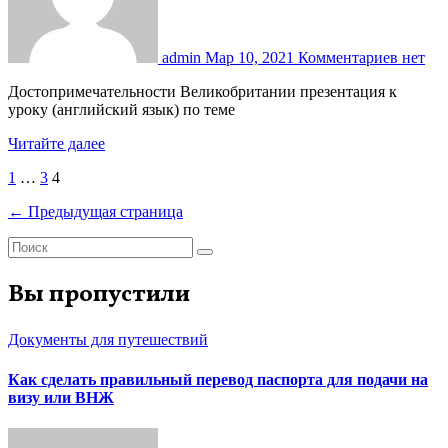
admin
Мар 10, 2021
Комментариев нет
Достопримечательности Великобритании презентация к
уроку (английский язык) по теме
Читайте далее
Пагинация
1
…
3
4
записей
← Предыдущая страница
Вы пропустили
Документы для путешествий
Как сделать правильный перевод паспорта для подачи на
визу или ВНЖ