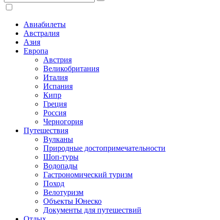
Авиабилеты
Австралия
Азия
Европа
Австрия
Великобритания
Италия
Испания
Кипр
Греция
Россия
Черногория
Путешествия
Вулканы
Природные достопримечательности
Шоп-туры
Водопады
Гастрономический туризм
Поход
Велотуризм
Объекты Юнеско
Документы для путешествий
Отдых