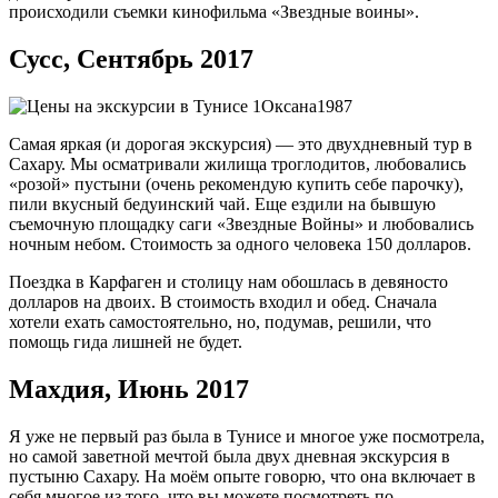
происходили съемки кинофильма «Звездные воины».
Сусс, Сентябрь 2017
Оксана1987
Самая яркая (и дорогая экскурсия) — это двухдневный тур в
Сахару. Мы осматривали жилища троглодитов, любовались
«розой» пустыни (очень рекомендую купить себе парочку),
пили вкусный бедуинский чай. Еще ездили на бывшую
съемочную площадку саги «Звездные Войны» и любовались
ночным небом. Стоимость за одного человека 150 долларов.
Поездка в Карфаген и столицу нам обошлась в девяносто
долларов на двоих. В стоимость входил и обед. Сначала
хотели ехать самостоятельно, но, подумав, решили, что
помощь гида лишней не будет.
Махдия, Июнь 2017
Я уже не первый раз была в Тунисе и многое уже посмотрела,
но самой заветной мечтой была двух дневная экскурсия в
пустыню Сахару. На моём опыте говорю, что она включает в
себя многое из того, что вы можете посмотреть по