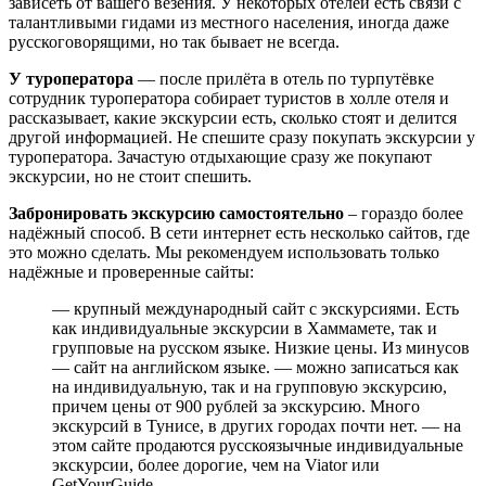
зависеть от вашего везения. У некоторых отелей есть связи с
талантливыми гидами из местного населения, иногда даже
русскоговорящими, но так бывает не всегда.
У туроператора
— после прилёта в отель по турпутёвке
сотрудник туроператора собирает туристов в холле отеля и
рассказывает, какие экскурсии есть, сколько стоят и делится
другой информацией. Не спешите сразу покупать экскурсии у
туроператора. Зачастую отдыхающие сразу же покупают
экскурсии, но не стоит спешить.
Забронировать экскурсию самостоятельно
– гораздо более
надёжный способ. В сети интернет есть несколько сайтов, где
это можно сделать. Мы рекомендуем использовать только
надёжные и проверенные сайты:
— крупный международный сайт с экскурсиями. Есть
как индивидуальные экскурсии в Хаммамете, так и
групповые на русском языке. Низкие цены. Из минусов
— сайт на английском языке. — можно записаться как
на индивидуальную, так и на групповую экскурсию,
причем цены от 900 рублей за экскурсию. Много
экскурсий в Тунисе, в других городах почти нет. — на
этом сайте продаются русскоязычные индивидуальные
экскурсии, более дорогие, чем на Viator или
GetYourGuide.