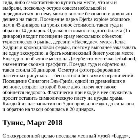
гида, либо самостоятельно купить на месте, что мы и
выбрали, поскольку остров совсем небольшой и
передвигаться по нему можно вполне безопасно и довольно
дешево на такси. Посещение парка Djerba explore обошлось
нам в 45 динаров на троих плюс стоимость такси туда и
обратно 14 динаров. Однако в стоимость одного билета (15
динаров) входит посещение сразу нескольких объектов:
туристического рынка, деревни «Наследие», музея Лелла
Хадрия и крокодиловой фермы, поэтому выгоднее заказывать
не одну экскурсию, а брать комплексный билет уже на месте.
Еще одно необычное место на Джербе это местечко Jerbahood,
знаменитое своими граффити. Поездка туда и обратно на
такси стоила 30 динаров. Осмотр и фотографирование
настенных рисунков — бесплатно и без всяких ограничений.
Посещение Синагоги Эль-Гриба, одной из древнейших в
регионе, возраст которой более двух тысяч лет также
обойдется недорого. Фактически при входе в нее служитель
просит оставить символическую плату на нужды храма.
Каждый из нас заплатил по 5 динаров, а поездка до синагоги
и обратно на такси обошлась в 20 динаров.
Тунис, Март 2018
С экскурсионной целью посещала местный музей «Бардо»,