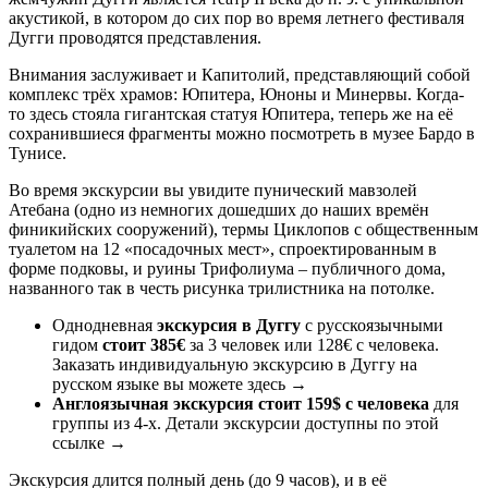
акустикой, в котором до сих пор во время летнего фестиваля
Дугги проводятся представления.
Внимания заслуживает и Капитолий, представляющий собой
комплекс трёх храмов: Юпитера, Юноны и Минервы. Когда-
то здесь стояла гигантская статуя Юпитера, теперь же на её
сохранившиеся фрагменты можно посмотреть в музее Бардо в
Тунисе.
Во время экскурсии вы увидите пунический мавзолей
Атебана (одно из немногих дошедших до наших времён
финикийских сооружений), термы Циклопов с общественным
туалетом на 12 «посадочных мест», спроектированным в
форме подковы, и руины Трифолиума – публичного дома,
названного так в честь рисунка трилистника на потолке.
Однодневная
экскурсия в Дуггу
с русскоязычными
гидом
стоит 385€
за 3 человек или 128€ с человека.
Заказать индивидуальную экскурсию в Дуггу на
русском языке вы можете здесь →
Англоязычная экскурсия стоит 159$ с человека
для
группы из 4-х. Детали экскурсии доступны по этой
ссылке →
Экскурсия длится полный день (до 9 часов), и в её