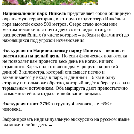
Национальный парк Ишкёль
представляет собой обширную
охраняемую территорию, в которую входят озеро Ишкёль и
гора высотой около 500 метров. Озеро стало домом или
местом зимовки для почти двух сотен видов птиц, от
распространённых (в числе которых – лебеди и фламинго) до
находящихся под угрозой исчезновения.
Экскурсия по Национальному парку Ишкёль
–
пешая
, и
рассчитана на целый день
. Но если физическая подготовка
не позволяет вам провести весь день на ногах, ничего
страшного. Здесь подготовлено два маршрута: короткий
длиной 3 километра, который описывает петлю и
заканчивается у входа в парк, и длинный – 6 км в одну
сторону и столько же обратно, который ведёт к берегу озера и
термальным источникам. Оба маршрута дают предостаточно
возможностей для отдыха и любования видами.
Экскурсия стоит 275€
за группу 4 человек, т.е. 69€ с
человека.
Забронировать индивидуальную экскурсию на русском языке
вы можете либо здесь →