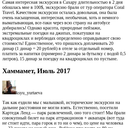
Самая интересная экскурсия в Сахару длительностью в 2 дня
обошлась мне в 100$, экскурсию брали от тур оператора Coral
Travel. Качеством экскурсии осталась довольная, она была
очень насыщенная, интересная, необычная, хоть и немного
выматывающая, все-таки через всю страну на автобусе
добирались! Однако красота, природные пейзажи,
экстремальные поездки на джипах, покатушки на
квадроциклах и верблюдах определенно оправдывают свою
стоимость! Единственное, что пришлось доплачивать 20
динар (1 динар = 20 рублей) в отеле за отдельный номер,
платить за напитки (примерно 2 динара за бутылку с водой 0,5
литров), 15 динар за поездку на квадроциклах по пустыне.
Хаммамет, Июль 2017
ksyu_yurtaeva
Так как ездили мы с малышкой, исторические экскурсии на
дальние расстояния не могли взять. Естественно, посетили
Картедж Ленд — парк развлечений, оно того стоит! Мы брали
совокупный билет на парк аттракционов + аквапарк (вот туда
не стоит идти, пара горок и то ни о чем), по цене на человека