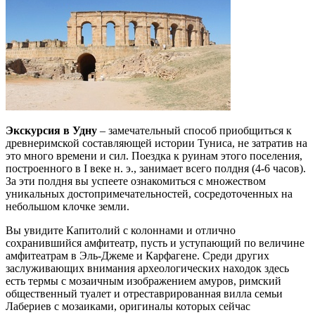
Экскурсия в Удну
– замечательный способ приобщиться к
древнеримской составляющей истории Туниса, не затратив на
это много времени и сил. Поездка к руинам этого поселения,
построенного в I веке н. э., занимает всего полдня (4-6 часов).
За эти полдня вы успеете ознакомиться с множеством
уникальных достопримечательностей, сосредоточенных на
небольшом клочке земли.
Вы увидите Капитолий с колоннами и отлично
сохранившийся амфитеатр, пусть и уступающий по величине
амфитеатрам в Эль-Джеме и Карфагене. Среди других
заслуживающих внимания археологических находок здесь
есть термы с мозаичным изображением амуров, римский
общественный туалет и отреставрированная вилла семьи
Лабериев с мозаиками, оригиналы которых сейчас