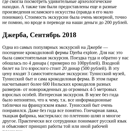
где смогла посмотреть удивительные археологические
находки. А также там были предоставлены еще и разные
произведения исламского искусства (правда я его мало
понимаю). Стоимость экскурсии была очень мизерной, точно
не помню, но вроде в переводе на наши деньги до 200 рублей.
Джерба, Сентябрь 2018
Одна из самых популярных экскурсий на Джербе —
посещение крокодиловой фермы Djerba explore. Для нас это
была самостоятельная экскурсия. Поездка туда и обратно у нас
обошлась по 4 динара ( примерно по 100рублей). Входной
билет на 1го взрослого стоит 20 динар (500 рублей). В эту
цену входят 3 самостоятельные экскурсии: Тунисский музей,
Тунисский быт и сама крокодиловая ферма. В этом парке
насчитывают более 600 Нильских крокодилов разных
размеров- от новорожденных до огромных 4-5 метровых
взрослых особей. Интересная экскурсия. В музее без гида
было непонятно, что к чему, т.к. все информационные
таблички на французском языке. Тунисский быт очень
понравился. Даже без гида все понятно. Гончарная лавка,
ткацкая фабрика, мастеркласс по плетению шляп и многое
другое. Практически все сотрудники понимают русский язык
и объясняют принцип работы той или иной рабочей