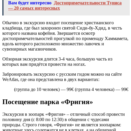
Вам будет интересно
Достопримечательности Туниса
— 20 самых интересных
Обычно в экскурсию входит посещение христианского
кладбища, где был захоронен святой Сиди-бу-Хдид, в честь
которого названа кофейня. Звершается осмотр
достопримечательностей прогулкой по променаду Хаммамета,
вдоль которого расположено множество лавочек и
сувенирных магазинчиков.
Обзорная экскурсия длится 3-4 часа, большую часть из
которых вам придётся провести на ногах.
Забронировать экскурсию с русским гидом можно на сайте
WeAtlas, где она представлена в двух вариантах:
(группа до 10 человек) — 99€ (группа 4 человека) — 99€
Посещение парка «Фригия»
Экскурсия в зоопарк «Фригия» – отличный способ провести
половину дня (с 8:00 по 12:30) в общении с чудесами
природы. Строго говоря, «Фригия» не является зоопарком:
животные здесь содержатся не в клетках, а на обширной