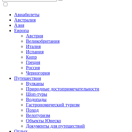
Авиабилеты
Австралия
Азия
Европа
Австрия
Великобритания
Италия
Испания
Кипр
Греция
Россия
Черногория
Путешествия
Вулканы
Природные достопримечательности
Шоп-туры
Водопады
Гастрономический туризм
Поход
Велотуризм
Объекты Юнеско
Документы для путешествий
Отдых