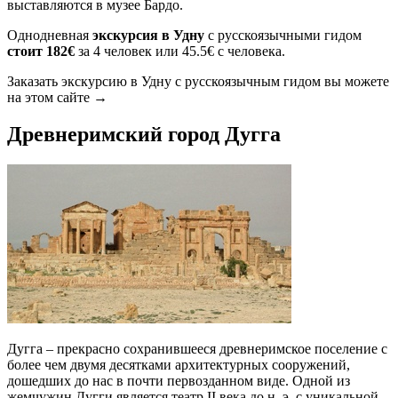
выставляются в музее Бардо.
Однодневная
экскурсия в Удну
с русскоязычными гидом
стоит 182€
за 4 человек или 45.5€ с человека.
Заказать экскурсию в Удну с русскоязычным гидом вы можете
на этом сайте →
Древнеримский город Дугга
Дугга – прекрасно сохранившееся древнеримское поселение с
более чем двумя десятками архитектурных сооружений,
дошедших до нас в почти первозданном виде. Одной из
жемчужин Дугги является театр II века до н. э. с уникальной