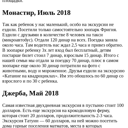
площадки.
Монастир, Июль 2018
Так как ребенок у нас маленький, особо на экскурсии не
ездили. Посетили только самостоятельно зоопарк Фригия.
Ездили с друзьями в количестве 8 человек на такси
(микроавтобус). Отдали 120 динар на всех. Поездка заняла
около часа. Там водитель нас ждал 2,5 часа и привез обратно.
В зоопарке ребенку 3х лет вход был бесплатный, детям
постарше билет стоил 7 динар, взрослым 15 динар. Итого с
нашей семьи мы отдали за поездку 70 динар, плюс в самом
зоопарке еще около 30 динар потратили на фото с
животными, воду и мороженное. Друзья ездили на экскурсию
«Катание на квадроциклах». Им это обошлось по 60 динар со
взрослого и по 30 с ребенка.
Джерба, Май 2018
Самая известная двухдневная экскурсия в пустыню стоит 100
долларов. Есть еще экскурсия на крокодиловую ферму,
которая стоит 20 долларов, продолжительность 2-3 часа.
Экскурсия Татуин — 60 долларов, на ней можно посетить
дома горные поселения матматов, места в которых