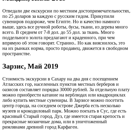
Отведали две екскурсии по местним достопримечательностях,
по 25 доларов за каждую с русским гидом. Прикупили
сувениров подороже, чем Египте. Но и качество намного
выше, здесь все ручной роботы, бусы, ткани, из дерева много
всего. В среднем от 7-8 дол. до 55 дол. за ткань. Много
поддельного золота предлагают и краденного, при чем
впрямую об этом говорят. Странно.. Но как вияснилось, это
на их рынках норма, просто продавец, движется в свободном
пространстве.
Зарзис, Май 2019
Стоимость экскурсии в Сахару на два дня с посещением
Атласских гор, населенных пунктов местных берберов и
оазисов составляет порядка 30000 рублей. За отдельную плату
можно приобрести катание на верблюдах или квадроциклах
либо купить местные сувениры. В Зарзисе можно посетить
центр города, на соседнем острове Джерба есть несколько
музеев и крокодиловый парк. Можно поехать в Сус, где есть
красивый Старый город, Дуз, где имеется старая крепость и
прекрасные мозаичные дома, или в уничтоженный
римлянами древний город Карфаген.