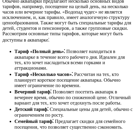
Обычно аквапарки предлагают несколько основных видов
тарифов‚ например‚ посещение на целый день‚ на несколько
часов или вечерние тарифы. «Водопад чудес» не является
исключением‚ и‚ как правило‚ имеет аналогичную структуру
ценообразования. Также могут быть специальные тарифы для
детей‚ студентов и пенсионеров‚ а также групповые скидки.
Рассмотрим основные типы тарифов‚ которые могут быть
доступны в аквапарке⁚
Тариф «Полный день»⁚
Позволяет находиться в
аквапарке в течение всего рабочего дня. Идеален для
тех‚ кто хочет насладиться всеми горками и
аттракционами.
Тариф «Несколько часов»⁚
Рассчитан на тех‚ кто
планирует короткое посещение аквапарка. Обычно
имеет ограничение по времени.
Вечерний тариф⁚
Позволяет посетить аквапарк в
вечернее время‚ обычно по сниженной цене. Отличный
вариант для тех‚ кто хочет отдохнуть после работы.
Детский тариф⁚
Специальные цены для детей‚ обычно с
ограничением по росту.
Семейный тариф⁚
Предлагает скидки для семейного
посещения‚ что позволяет существенно сэкономить.