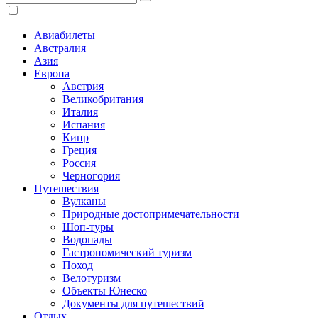
Авиабилеты
Австралия
Азия
Европа
Австрия
Великобритания
Италия
Испания
Кипр
Греция
Россия
Черногория
Путешествия
Вулканы
Природные достопримечательности
Шоп-туры
Водопады
Гастрономический туризм
Поход
Велотуризм
Объекты Юнеско
Документы для путешествий
Отдых