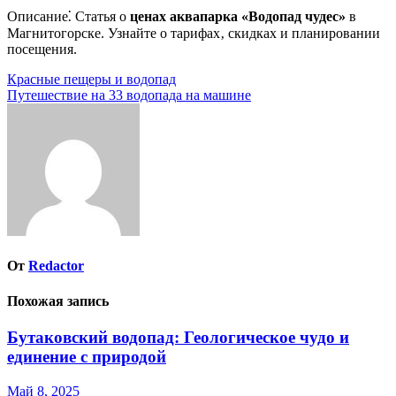
Описание⁚ Статья о
ценах аквапарка «Водопад чудес»
в
Магнитогорске. Узнайте о тарифах‚ скидках и планировании
посещения.
Навигация
Красные пещеры и водопад
Путешествие на 33 водопада на машине
по
записям
От
Redactor
Похожая запись
Бутаковский водопад: Геологическое чудо и
единение с природой
Май 8, 2025