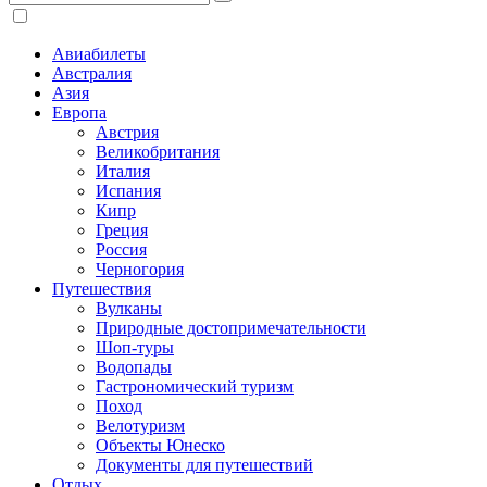
Авиабилеты
Австралия
Азия
Европа
Австрия
Великобритания
Италия
Испания
Кипр
Греция
Россия
Черногория
Путешествия
Вулканы
Природные достопримечательности
Шоп-туры
Водопады
Гастрономический туризм
Поход
Велотуризм
Объекты Юнеско
Документы для путешествий
Отдых