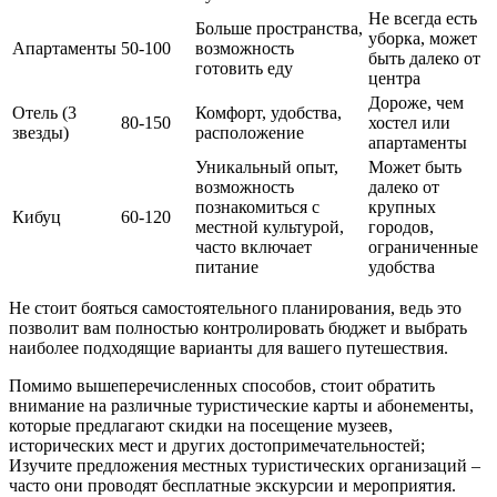
Не всегда есть
Больше пространства,
уборка, может
Апартаменты
50-100
возможность
быть далеко от
готовить еду
центра
Дороже, чем
Отель (3
Комфорт, удобства,
80-150
хостел или
звезды)
расположение
апартаменты
Уникальный опыт,
Может быть
возможность
далеко от
познакомиться с
крупных
Кибуц
60-120
местной культурой,
городов,
часто включает
ограниченные
питание
удобства
Не стоит бояться самостоятельного планирования, ведь это
позволит вам полностью контролировать бюджет и выбрать
наиболее подходящие варианты для вашего путешествия.
Помимо вышеперечисленных способов, стоит обратить
внимание на различные туристические карты и абонементы,
которые предлагают скидки на посещение музеев,
исторических мест и других достопримечательностей;
Изучите предложения местных туристических организаций –
часто они проводят бесплатные экскурсии и мероприятия.