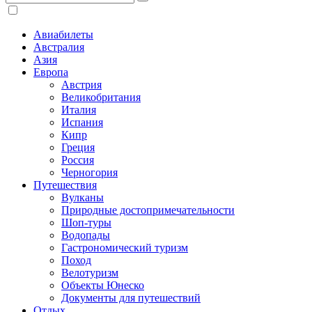
Авиабилеты
Австралия
Азия
Европа
Австрия
Великобритания
Италия
Испания
Кипр
Греция
Россия
Черногория
Путешествия
Вулканы
Природные достопримечательности
Шоп-туры
Водопады
Гастрономический туризм
Поход
Велотуризм
Объекты Юнеско
Документы для путешествий
Отдых