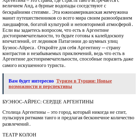
Аргентина – это страна, где страсть танго встречается с
величием Анд, а бурные водопады соседствуют с
бескрайними степями․ Эта южноамериканская жемчужина
манит путешественников со всего мира своим разнообразием
ландшафтов, богатой культурой и неповторимой атмосферой․
Если вы задаетесь вопросом, что есть в Аргентине
достопримечательности, то будьте готовы к калейдоскопу
впечатлений, от ледников Патагонии до шумных улиц
Буэнос-Айреса․ Откройте для себя Аргентину ─ страну
контрастов и незабываемых приключений, ведь что есть в
Аргентине достопримечательности, способные поразить даже
самого искушенного туриста․
Вам будет интересно
Туризм в Турции: Новые
возможности и перспективы
БУЭНОС-АЙРЕС: СЕРДЦЕ АРГЕНТИНЫ
Столица Аргентины – это город, который никогда не спит,
пульсируя ритмами танго и предлагая бесконечное количество
развлечений․
ТЕАТР КОЛОН