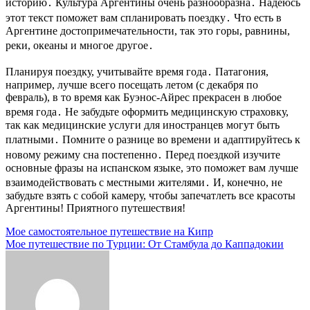
историю․ Культура Аргентины очень разнообразна․ Надеюсь
этот текст поможет вам спланировать поездку․ Что есть в
Аргентине достопримечательности, так это горы, равнины,
реки, океаны и многое другое․
Планируя поездку, учитывайте время года․ Патагония,
например, лучше всего посещать летом (с декабря по
февраль), в то время как Буэнос-Айрес прекрасен в любое
время года․ Не забудьте оформить медицинскую страховку,
так как медицинские услуги для иностранцев могут быть
платными․ Помните о разнице во времени и адаптируйтесь к
новому режиму сна постепенно․ Перед поездкой изучите
основные фразы на испанском языке, это поможет вам лучше
взаимодействовать с местными жителями․ И, конечно, не
забудьте взять с собой камеру, чтобы запечатлеть все красоты
Аргентины! Приятного путешествия!
Навигация
Мое самостоятельное путешествие на Кипр
Мое путешествие по Турции: От Стамбула до Каппадокии
по
записям