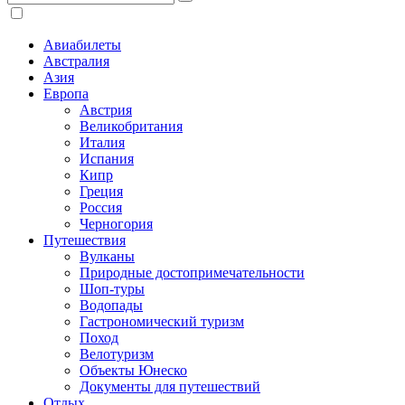
Авиабилеты
Австралия
Азия
Европа
Австрия
Великобритания
Италия
Испания
Кипр
Греция
Россия
Черногория
Путешествия
Вулканы
Природные достопримечательности
Шоп-туры
Водопады
Гастрономический туризм
Поход
Велотуризм
Объекты Юнеско
Документы для путешествий
Отдых