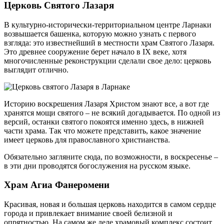
Церковь Святого Лазаря
В культурно-исторически-территориальном центре Ларнаки
возвышается башенка, которую можно узнать с первого
взгляда: это известнейший в местности храм Святого Лазаря.
Это древнее сооружение берет начало в IX веке, хотя
многочисленные реконструкции сделали свое дело: церковь
выглядит отлично.
Историю воскрешения Лазаря Христом знают все, а вот где
хранятся мощи святого – не всякий догадывается. По одной из
версий, останки святого покоятся именно здесь, в нижней
части храма. Так что можете представить, какое значение
имеет церковь для православного христианства.
Обязательно загляните сюда, по возможности, в воскресенье –
в эти дни проводятся богослужения на русском языке.
Храм Агиа Фанеромени
Красивая, новая и большая церковь находится в самом сердце
города и привлекает внимание своей белизной и
опрятностью. На самом же деле храмовый комплекс состоит