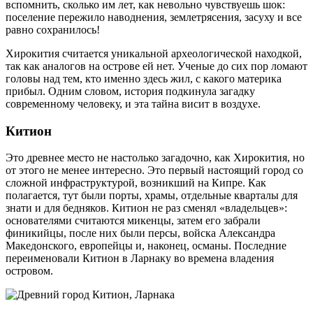
вспомнить, сколько им лет, как невольно чувствуешь шок:
поселение пережило наводнения, землетрясения, засуху и все
равно сохранилось!
Хирокития считается уникальной археологической находкой,
так как аналогов на острове ей нет. Ученые до сих пор ломают
головы над тем, кто именно здесь жил, с какого материка
прибыл. Одним словом, история подкинула загадку
современному человеку, и эта тайна висит в воздухе.
Китион
Это древнее место не настолько загадочно, как Хирокития, но
от этого не менее интересно. Это первый настоящий город со
сложной инфраструктурой, возникший на Кипре. Как
полагается, тут были порты, храмы, отдельные кварталы для
знати и для бедняков. Китион не раз сменял «владельцев»:
основателями считаются микенцы, затем его забрали
финикийцы, после них были персы, войска Александра
Македонского, европейцы и, наконец, османы. Последние
переименовали Китион в Ларнаку во времена владения
островом.