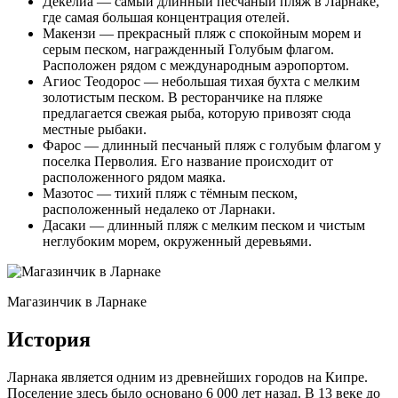
Декелиа — самый длинный песчаный пляж в Ларнаке,
где самая большая концентрация отелей.
Макензи — прекрасный пляж с спокойным морем и
серым песком, награжденный Голубым флагом.
Расположен рядом с международным аэропортом.
Агиос Теодорос — небольшая тихая бухта с мелким
золотистым песком. В ресторанчике на пляже
предлагается свежая рыба, которую привозят сюда
местные рыбаки.
Фарос — длинный песчаный пляж с голубым флагом у
поселка Перволия. Его название происходит от
расположенного рядом маяка.
Мазотос — тихий пляж с тёмным песком,
расположенный недалеко от Ларнаки.
Дасаки — длинный пляж с мелким песком и чистым
неглубоким морем, окруженный деревьями.
Магазинчик в Ларнаке
История
Ларнака является одним из древнейших городов на Кипре.
Поселение здесь было основано 6 000 лет назад. В 13 веке до