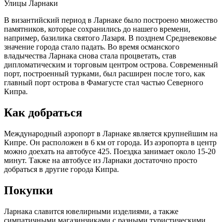
Улицы Ларнаки
В византийский период в Ларнаке было построено множество
памятников, которые сохранились до нашего времени,
например, базилика святого Лазаря. В позднем Средневековье
значение города стало падать. Во время османского
владычества Ларнака снова стала процветать, став
дипломатическим и торговым центром острова. Современный
порт, построенный турками, был расширен после того, как
главный порт острова в Фамагусте стал частью Северного
Кипра.
Как добраться
Международный аэропорт в Ларнаке является крупнейшим на
Кипре. Он расположен в 6 км от города. Из аэропорта в центр
можно доехать на автобусе 425. Поездка занимает около 15-20
минут. Также на автобусе из Ларнаки достаточно просто
добраться в другие города Кипра.
Покупки
Ларнака славится ювелирными изделиями, а также
симпатичными магазинчиками с разными туристическими