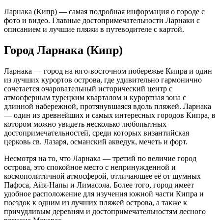
Ларнака (Кипр) — самая подробная информация о городе с
фото и видео. Главные достопримечательности Ларнаки с
описанием и лучшие пляжи в путеводителе с картой.
Город Ларнака (Кипр)
Ларнака — город на юго-восточном побережье Кипра и один
из лучших курортов острова, где удивительно гармонично
сочетается очаровательный исторический центр с
атмосферным турецким кварталом и курортная зона с
длинной набережной, протянувшаяся вдоль пляжей. Ларнака
— один из древнейших и самых интересных городов Кипра, в
котором можно увидеть несколько любопытных
достопримечательностей, среди которых византийская
церковь св. Лазаря, османский акведук, мечеть и форт.
Несмотря на то, что Ларнака — третий по величие город
острова, это спокойное место с непринужденной и
космополитичной атмосферой, отличающее её от шумных
Пафоса, Айя-Напы и Лимасола. Более того, город имеет
удобное расположение для изучения южной части Кипра и
поездок к одним из лучших пляжей острова, а также к
причудливым деревням и достопримечательностям лесного