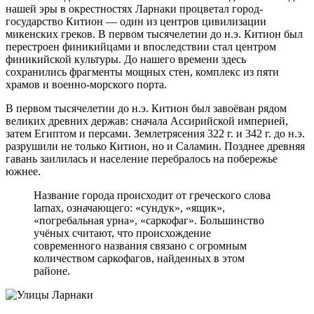
нашей эры в окрестностях Ларнаки процветал город-
государство Китион — один из центров цивилизации
микенских греков. В первом тысячелетии до н.э. Китион был
перестроен финикийцами и впоследствии стал центром
финикийской культуры. До нашего времени здесь
сохранились фрагменты мощных стен, комплекс из пяти
храмов и военно-морского порта.
В первом тысячелетии до н.э. Китион был завоёван рядом
великих древних держав: сначала Ассирийской империей,
затем Египтом и персами. Землетрясения 322 г. и 342 г. до н.э.
разрушили не только Китион, но и Саламин. Позднее древняя
гавань заилилась и население перебралось на побережье
южнее.
Название города происходит от греческого слова
larnax, означающего: «сундук», «ящик»,
«погребальная урна», «саркофаг». Большинство
учёных считают, что происхождение
современного названия связано с огромным
количеством саркофагов, найденных в этом
районе.