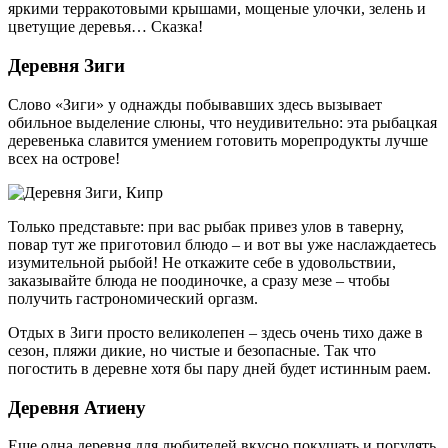
яркими терракотовыми крышами, мощеные улочки, зелень и
цветущие деревья… Сказка!
Деревня Зиги
Слово «Зиги» у однажды побывавших здесь вызывает
обильное выделение слюны, что неудивительно: эта рыбацкая
деревенька славится умением готовить морепродукты лучше
всех на острове!
Только представьте: при вас рыбак привез улов в таверну,
повар тут же приготовил блюдо – и вот вы уже наслаждаетесь
изумительной рыбой! Не откажите себе в удовольствии,
заказывайте блюда не поодиночке, а сразу мезе – чтобы
получить гастрономический оргазм.
Отдых в Зиги просто великолепен – здесь очень тихо даже в
сезон, пляжи дикие, но чистые и безопасные. Так что
погостить в деревне хотя бы пару дней будет истинным раем.
Деревня Атиену
Еще одна деревня для любителей вкусно покушать и погулять