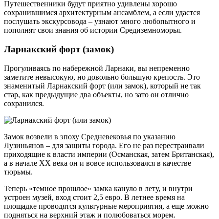
Путешественники будут приятно удивлены хорошо
сохранившимся архитектурным ансамблем, а если удастся
послушать экскурсовода – узнают много любопытного и
пополнят свои знания об истории Средиземноморья.
Ларнакский форт (замок)
Прогуливаясь по набережной Ларнаки, вы непременно
заметите невысокую, но довольно большую крепость. Это
знаменитый Ларнакский форт (или замок), который не так
стар, как предыдущие два объекты, но зато он отлично
сохранился.
Замок возвели в эпоху Средневековья по указанию
Лузиньянов – для защиты города. Его не раз перестраивали
приходящие к власти империи (Османская, затем Британская),
а в начале XX века он и вовсе использовался в качестве
тюрьмы.
Теперь «темное прошлое» замка кануло в лету, и внутри
устроен музей, вход стоит 2,5 евро. В летнее время на
площадке проводятся культурные мероприятия, а еще можно
подняться на верхний этаж и полюбоваться морем.