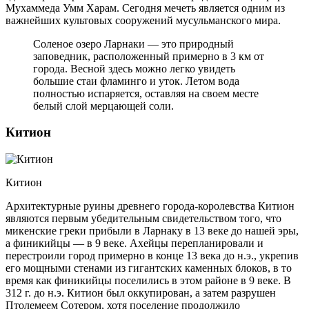
Мухаммеда Умм Харам. Сегодня мечеть является одним из
важнейших культовых сооружений мусульманского мира.
Соленое озеро Ларнаки — это природный
заповедник, расположенный примерно в 3 км от
города. Весной здесь можно легко увидеть
большие стаи фламинго и уток. Летом вода
полностью испаряется, оставляя на своем месте
белый слой мерцающей соли.
Китион
Китион
Архитектурные руины древнего города-королевства Китион
являются первым убедительным свидетельством того, что
микенские греки прибыли в Ларнаку в 13 веке до нашей эры,
а финикийцы — в 9 веке. Ахейцы перепланировали и
перестроили город примерно в конце 13 века до н.э., укрепив
его мощными стенами из гигантских каменных блоков, в то
время как финикийцы поселились в этом районе в 9 веке. В
312 г. до н.э. Китион был оккупирован, а затем разрушен
Птолемеем Сотером, хотя поселение продолжило