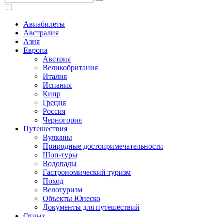
Авиабилеты
Австралия
Азия
Европа
Австрия
Великобритания
Италия
Испания
Кипр
Греция
Россия
Черногория
Путешествия
Вулканы
Природные достопримечательности
Шоп-туры
Водопады
Гастрономический туризм
Поход
Велотуризм
Объекты Юнеско
Документы для путешествий
Отдых