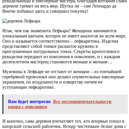
рукодельницы и ювелирные мастера, благодаря которым слава
деревни гремит на весь мир. Шутка ли – сам Леонардо да
Винчи побывал здесь и совершил покупку!
Итак, чем так знаменита Лефкара? Женщины занимаются
уникальным шитьем, которое не имеет аналогов во всем мире.
Оно и называется соответственно – лефкаритика. Изделия
представляют собой тонкое расшитое кружево в
приглушенных натуральных тонах. Секреты кропотливого
рукоделия передают из поколения в поколение, и с каждым
десятилетием мастериц становится меньше и меньше…
Мужчины в Лефкаре не отстают от женщин – из тончайшей
серебряной проволоки они делают изумительные ювелирные
украшения, по воздушности и изяществу ничем не
уступающие лефкаритике.
Вам будет интересно
Все достопримечательности
кипра с описанием
И конечно, сама деревня впечатляет тех, кто впервые попал в
кипрский сельский райончик. Всюду чистенькие белые дома с