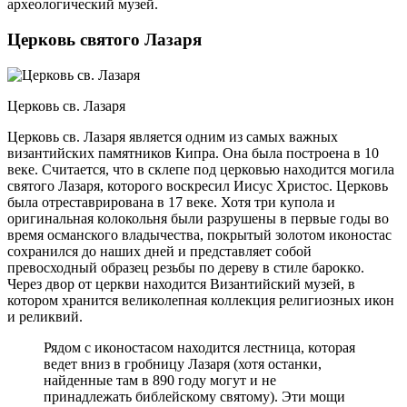
археологический музей.
Церковь святого Лазаря
Церковь св. Лазаря
Церковь св. Лазаря является одним из самых важных
византийских памятников Кипра. Она была построена в 10
веке. Считается, что в склепе под церковью находится могила
святого Лазаря, которого воскресил Иисус Христос. Церковь
была отреставрирована в 17 веке. Хотя три купола и
оригинальная колокольня были разрушены в первые годы во
время османского владычества, покрытый золотом иконостас
сохранился до наших дней и представляет собой
превосходный образец резьбы по дереву в стиле барокко.
Через двор от церкви находится Византийский музей, в
котором хранится великолепная коллекция религиозных икон
и реликвий.
Рядом с иконостасом находится лестница, которая
ведет вниз в гробницу Лазаря (хотя останки,
найденные там в 890 году могут и не
принадлежать библейскому святому). Эти мощи