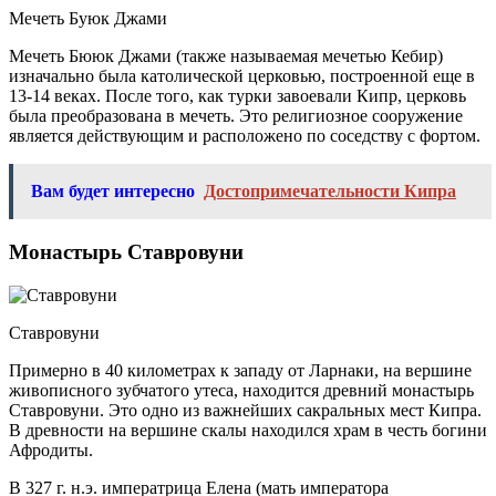
Мечеть Буюк Джами
Мечеть Бююк Джами (также называемая мечетью Кебир)
изначально была католической церковью, построенной еще в
13-14 веках. После того, как турки завоевали Кипр, церковь
была преобразована в мечеть. Это религиозное сооружение
является действующим и расположено по соседству с фортом.
Вам будет интересно
Достопримечательности Кипра
Монастырь Ставровуни
Ставровуни
Примерно в 40 километрах к западу от Ларнаки, на вершине
живописного зубчатого утеса, находится древний монастырь
Ставровуни. Это одно из важнейших сакральных мест Кипра.
В древности на вершине скалы находился храм в честь богини
Афродиты.
В 327 г. н.э. императрица Елена (мать императора