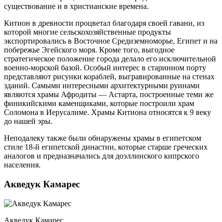
существование и в христианские времена.
Китион в древности процветал благодаря своей гавани, из
которой многие сельскохозяйственные продукты
экспортировались в Восточное Средиземноморье, Египет и на
побережье Эгейского моря. Кроме того, выгодное
стратегическое положение города делало его исключительной
военно-морской базой. Особый интерес в старинном порту
представляют рисунки кораблей, выгравированные на стенах
зданий. Самыми интересными архитектурными руинами
являются храмы Афродиты — Астарта, построенные теми же
финикийскими каменщиками, которые построили храм
Соломона в Иерусалиме. Храмы Китиона относятся к 9 веку
до нашей эры.
Неподалеку также были обнаружены храмы в египетском
стиле 18-й египетской династии, которые старше греческих
аналогов и предназначались для доэллинского кипрского
населения.
Акведук Камарес
Акведук Камарес