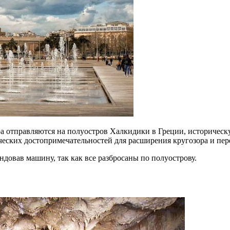
ра отправляются на полуостров Халкидики в Греции, историчес
ических достопримечательностей для расширения кругозора и п
довав машину, так как все разбросаны по полуострову.