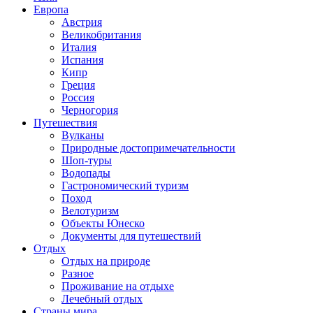
Европа
Австрия
Великобритания
Италия
Испания
Кипр
Греция
Россия
Черногория
Путешествия
Вулканы
Природные достопримечательности
Шоп-туры
Водопады
Гастрономический туризм
Поход
Велотуризм
Объекты Юнеско
Документы для путешествий
Отдых
Отдых на природе
Разное
Проживание на отдыхе
Лечебный отдых
Страны мира