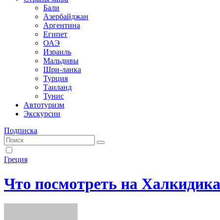
Бали
Азербайджан
Аргентина
Египет
ОАЭ
Израиль
Мальдивы
Шри-ланка
Турция
Таиланд
Тунис
Автотуризм
Экскурсии
Подписка
Греция
Что посмотреть на Халкидик