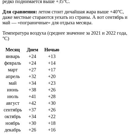
редко поднимается выше +35°C.
Для сравнения:
летом стоит дичайшая жара выше +40°C,
даже местные стараются уехать из страны. А вот сентябрь и
май — «пограничные» для отдыха месяцы.
Температура воздуха (среднее значение за 2021 и 2022 года,
°C)
Месяц
Днем
Ночью
январь
+24
+13
февраль
+24
+14
март
+27
+17
апрель
+32
+20
май
+34
+23
июнь
+38
+26
июль
+41
+28
август
+42
+30
сентябрь
+37
+26
октябрь
+34
+22
ноябрь
+30
+18
декабрь
+26
+16