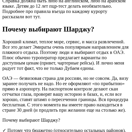
Справка должна быть либо на английском, либо на арабском
языке. Детям до 12 лет пцр-тест делать необязательно.
Подробнее про правила въезда по каждому курорту
рассказали вот тут.
Почему выбирают Шарджу?
Хороший климат, теплое море, сервис, и масса развлечений.
Все это делает Эмираты очень популярным направлением для
пляжного отдыха. Поэтому люди и выбирают отдых в ОАЭ.
Плюс обычно туроператор предлагает варианты по
доступным ценам (привет, чартерные рейсы). И лично меня
радует тот факт, что не только Дубаем едины.
ОАЭ — безвизовая страна для россиян, но не совсем. Да, визу
заранее получать не надо. Но ее оформляют «по прибытию»
прямо в аэропорту. На паспортном контроле делают скан
сетчатки глаза, проверят вашу историю в базах, и, если все
хорошо, ставят штамп о пересечении границы. Вся процедура
бесплатная. С этого момента вы имеете право находиться в
стране 30 дней (и продлить при желании еще на столько же).
Почему выбирают Шарджу?
✓ Потому что бюджетно (относительно остальных районов).