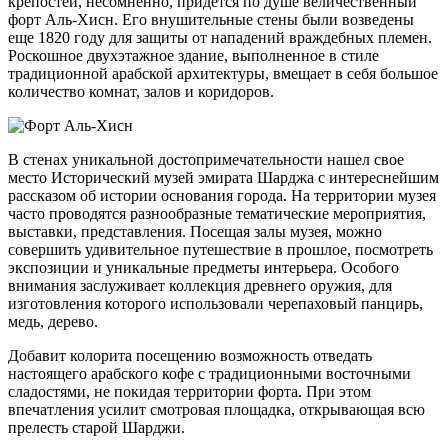
крепостей, несомненно, придется по душе величественный
форт Аль-Хисн. Его внушительные стены были возведены
еще 1820 году для защиты от нападений враждебных племен.
Роскошное двухэтажное здание, выполненное в стиле
традиционной арабской архитектуры, вмещает в себя большое
количество комнат, залов и коридоров.
В стенах уникальной достопримечательности нашел свое
место Исторический музей эмирата Шарджа с интереснейшим
рассказом об истории основания города. На территории музея
часто проводятся разнообразные тематические мероприятия,
выставки, представления. Посещая залы музея, можно
совершить удивительное путешествие в прошлое, посмотреть
экспозиции и уникальные предметы интерьера. Особого
внимания заслуживает коллекция древнего оружия, для
изготовления которого использовали черепаховый панцирь,
медь, дерево.
Добавит колорита посещению возможность отведать
настоящего арабского кофе с традиционными восточными
сладостями, не покидая территории форта. При этом
впечатления усилит смотровая площадка, открывающая всю
прелесть старой Шарджи.