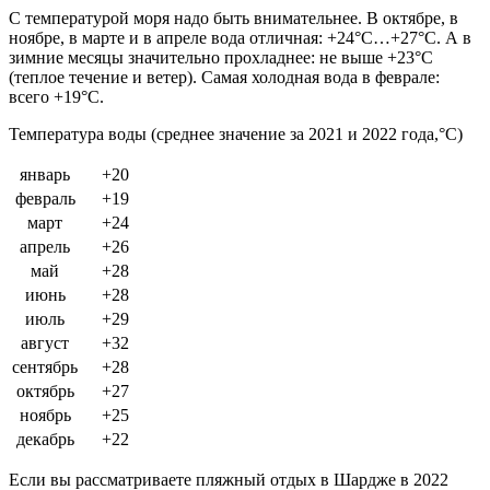
С температурой моря надо быть внимательнее. В октябре, в
ноябре, в марте и в апреле вода отличная: +24°C…+27°C. А в
зимние месяцы значительно прохладнее: не выше +23°C
(теплое течение и ветер). Самая холодная вода в феврале:
всего +19°C.
Температура воды (среднее значение за 2021 и 2022 года,°C)
январь
+20
февраль
+19
март
+24
апрель
+26
май
+28
июнь
+28
июль
+29
август
+32
сентябрь
+28
октябрь
+27
ноябрь
+25
декабрь
+22
Если вы рассматриваете пляжный отдых в Шардже в 2022