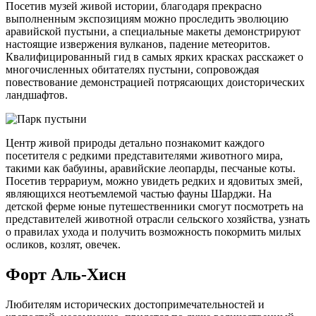
Посетив музей живой истории, благодаря прекрасно
выполненным экспозициям можно проследить эволюцию
аравийской пустыни, а специальные макеты демонстрируют
настоящие извержения вулканов, падение метеоритов.
Квалифицированный гид в самых ярких красках расскажет о
многочисленных обитателях пустыни, сопровождая
повествование демонстрацией потрясающих доисторических
ландшафтов.
Центр живой природы детально познакомит каждого
посетителя с редкими представителями животного мира,
такими как бабуины, аравийские леопарды, песчаные коты.
Посетив террариум, можно увидеть редких и ядовитых змей,
являющихся неотъемлемой частью фауны Шарджи. На
детской ферме юные путешественники смогут посмотреть на
представителей животной отрасли сельского хозяйства, узнать
о правилах ухода и получить возможность покормить милых
осликов, козлят, овечек.
Форт Аль-Хисн
Любителям исторических достопримечательностей и