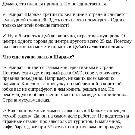
Думаю, это главная причина. Но не единственная.
✓ Эмират Шарджа третий по величине в стране и считается
культурной столицей. Здесь есть на что посмотреть. Одних
только мечетей больше пятисот!
✓ Ну и близость к Дубаю, конечно, играет важную роль. От
центра одного города до центра другого всего 25 км. Поэтому
вы с легкостью можете попасть
в Дубай самостоятельно.
Что еще нужно знать о Шардже?
➢ Эмират считается самым консервативным в стране.
Поэтому если едете первый раз в ОАЭ, советую изучить
правила поведения. Например, никаких вызывающих
нарядов. Конечно, за прогулку по набережной в короткой
юбке вас не оштрафуют, в чем ходить, решать вам. Но
рекомендую в общественных местах выглядеть «прилично».
Страна мусульманская.
➢ Еще один важный момент: алкоголь в Шардже запрещен —
«сухой закон». Да, он на самом деле работает. Не ведитесь на
странные отзывы про алкоголь от туристов. В магазинах,
кафе, барах даже при 5* отелях спиртное вам не продадут.