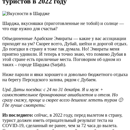
туристов в 2022 году
Шарджа, вкусняшки (приготовленные не тобой) и солнце —
что еще нужно для счастья?
Объединенные Арабские Эмираты — какие у вас ассоциации
приходят на ум? Скорее всего, Дубай, шейхи и дорогой отдых.
До поездки в страну я тоже так думала. Но! Эмираты меня
приятно удивили. И теперь я точно знаю, что помимо Дубая в
этой стране есть приличные места. Поговорим об одном из
таких – городе Шарджа (Sarjah).
Ниже пароли и явки хорошего и довольно бюджетного отдыха
на берегу Персидского залива, рядом с Дубаем.
Upd. Даты поездки: с 24 по 31 декабря. Я и муж +
самостоятельное бронирование авиабилетов и отеля. Но
сразу скажу, проще и скорее всего дешевле лететь туром 🙂
Где лучше смотреть:
Из последнего:
сейчас, в 2022 году, перед вылетом в страну,
турист должен иметь отрицательный результат теста на
COVID-19, сделанный не ранее, чем за 72 часа до вылета.