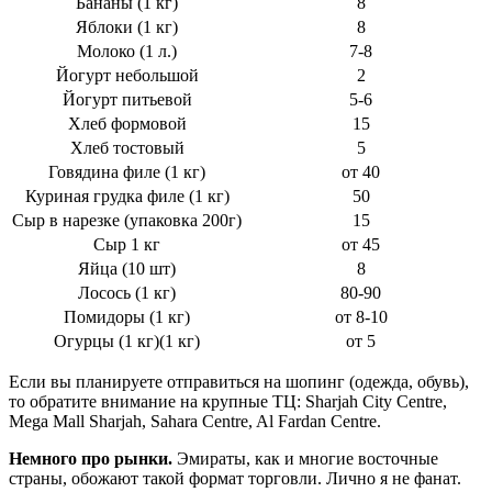
Бананы (1 кг)
8
Яблоки (1 кг)
8
Молоко (1 л.)
7-8
Йогурт небольшой
2
Йогурт питьевой
5-6
Хлеб формовой
15
Хлеб тостовый
5
Говядина филе (1 кг)
от 40
Куриная грудка филе (1 кг)
50
Сыр в нарезке (упаковка 200г)
15
Сыр 1 кг
от 45
Яйца (10 шт)
8
Лосось (1 кг)
80-90
Помидоры (1 кг)
от 8-10
Огурцы (1 кг)(1 кг)
от 5
Если вы планируете отправиться на шопинг (одежда, обувь),
то обратите внимание на крупные ТЦ: Sharjah City Centre,
Mega Mall Sharjah, Sahara Centre, Al Fardan Centre.
Немного про рынки.
Эмираты, как и многие восточные
страны, обожают такой формат торговли. Лично я не фанат.