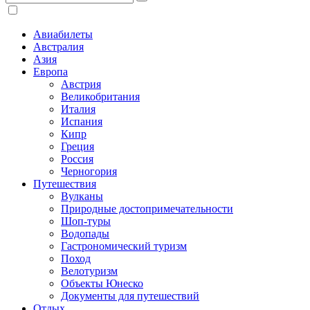
Авиабилеты
Австралия
Азия
Европа
Австрия
Великобритания
Италия
Испания
Кипр
Греция
Россия
Черногория
Путешествия
Вулканы
Природные достопримечательности
Шоп-туры
Водопады
Гастрономический туризм
Поход
Велотуризм
Объекты Юнеско
Документы для путешествий
Отдых