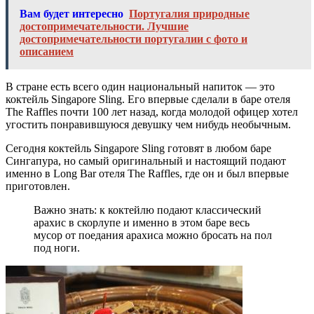
Вам будет интересно
Португалия природные
достопримечательности. Лучшие
достопримечательности португалии с фото и
описанием
В стране есть всего один национальный напиток — это
коктейль Singapore Sling. Его впервые сделали в баре отеля
The Raffles почти 100 лет назад, когда молодой офицер хотел
угостить понравившуюся девушку чем нибудь необычным.
Сегодня коктейль Singapore Sling готовят в любом баре
Сингапура, но самый оригинальный и настоящий подают
именно в Long Bar отеля The Raffles, где он и был впервые
приготовлен.
Важно знать: к коктейлю подают классический
арахис в скорлупе и именно в этом баре весь
мусор от поедания арахиса можно бросать на пол
под ноги.