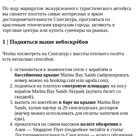
По ходу маршрутов экскурсионного туристического автобуса
вы сможете посетить самые интересные и яркие
достопримечательности Сингапура, прогуляться по
красочным этническим кварталам города, заглянуть в
торговые центры или купить сувениры на рынках.
1 | Подняться выше небоскрёбов
Чтобы посмотреть на Сингапур с высоты птичьего полёта
есть несколько способов:
остановиться в знаменитом отеле с кораблём и
бассейном
на крыше
Marina Bay Sands (забронировать
номер можно на booking.com или agoda.com),
подняться на платную
смотровую площадку
на носу
корабля Marina Bay Sands Skypark (купить билет со
скидкой),
выпить по коктейлю
в баре на крыше
Marina Bay
Sands, купив ваучер за 20 сингапурских долларов
(ваучер можно использовать для оплаты напитков или
еды),
прокатиться на самом высоком
колесе обозрения
в
Азии — Singapore Flyer (подробнее читайте в статье
Достопримечательность Сингапура — колесо обозрения