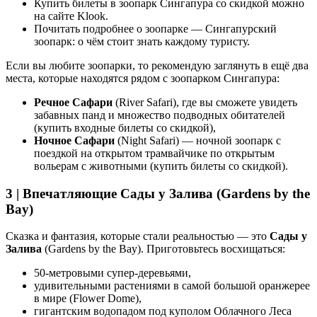
Купить билеты в зоопарк Сингапура со скидкой можно
на сайте Klook.
Почитать подробнее о зоопарке — Сингапурский
зоопарк: о чём стоит знать каждому туристу.
Если вы любите зоопарки, то рекомендую заглянуть в ещё два
места, которые находятся рядом с зоопарком Сингапура:
Речное Сафари
(River Safari), где вы сможете увидеть
забавных панд и множество подводных обитателей
(купить входные билеты со скидкой),
Ночное Сафари
(Night Safari) — ночной зоопарк с
поездкой на открытом трамвайчике по открытым
вольерам с животными (купить билеты со скидкой).
3 | Впечатляющие Сады у Залива (Gardens by the
Bay)
Сказка и фантазия, которые стали реальностью — это
Сады у
Залива
(Gardens by the Bay). Приготовьтесь восхищаться:
50-метровыми супер-деревьями,
удивительными растениями в самой большой оранжерее
в мире (Flower Dome),
гигантским водопадом под куполом Облачного Леса