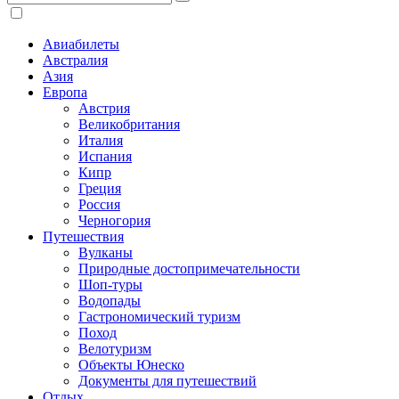
Авиабилеты
Австралия
Азия
Европа
Австрия
Великобритания
Италия
Испания
Кипр
Греция
Россия
Черногория
Путешествия
Вулканы
Природные достопримечательности
Шоп-туры
Водопады
Гастрономический туризм
Поход
Велотуризм
Объекты Юнеско
Документы для путешествий
Отдых