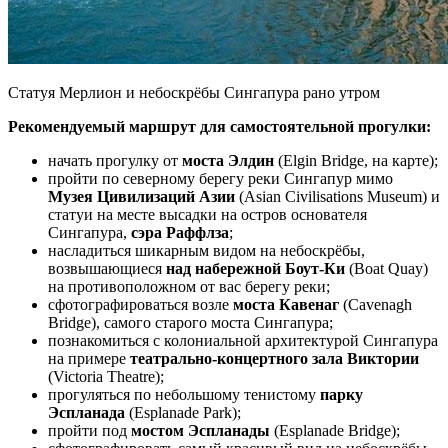
Статуя Мерлион и небоскрёбы Сингапура рано утром
Рекомендуемый маршрут для самостоятельной прогулки:
начать прогулку от
моста Элдин
(Elgin Bridge, на карте);
пройти по северному берегу реки Сингапур мимо
Музея Цивилизаций Азии
(Asian Civilisations Museum) и
статуи на месте высадки на остров основателя
Сингапура,
сэра Раффлза
;
насладиться шикарным видом на небоскрёбы,
возвышающиеся
над набережной Боут-Ки
(Boat Quay)
на противоположном от вас берегу реки;
сфотографироваться возле
моста Кавенаг
(Cavenagh
Bridge), самого старого моста Сингапура;
познакомиться с колониальной архитектурой Сингапура
на примере
театрально-концертного зала Виктории
(Victoria Theatre);
прогуляться по небольшому тенистому
парку
Эспланада
(Esplanade Park);
пройти под
мостом Эспланады
(Esplanade Bridge);