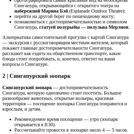
сфотографировать самый красивый вид на небоскрёбы
Сингапура, открывающийся с открытого театра на
набережной Марина Бэй
(Esplanade Outdoor Theatre);
перейти на другой берег по пешеходному мосту;
познакомиться с достопримечательностью и символом
Сингапура,
статуей полурыбы — полульва Мерлион
.
Альтернатива самостоятельной прогулке с картой Сингапура
— экскурсия с русскоговорящим местным жителем, который
покажет главные достопримечательности Сингапура,
расскажет как ездить на общественном транспорте, какие
блюда стоит попробовать, и, конечно, ответит на ваши
вопросы о Сингапуре.
2 | Сингапурский зоопарк
Сингапурский зоопарк
— достопримечательность
Сингапура, которую однозначно стоит посетить. Большое
разнообразие животных, открытые вольеры, красивая
территория — посещение зоопарка Сингапура понравится и
взрослым, и детям.
Рекомендуемое время посещение — утро (зоопарк
открывается в 8:30).
Рассчитывайте провести в зоопарке около 4 — 5 часов.