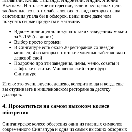
Малайзии, Китая, Таиланда, Индонезии, Индии, Японии.
Вьетнама. И что самое интересное, если в ресторанах цены
заоблачные, то в этих забегаловках, от вида которых наша
санстанция упала бы в обморок, цены ниже даже чем
покупать сырые продукты в магазине.
Вдвоем полноценно покушать таких заведениях можно
за 5 -15$ (на двоих)
Выбор просто огромен
В Сингапуре есть около 20 ресторанов со звездой
мишлен, 4 из которых это такие уличные забегаловки с
дешевой едой
Подробно про эти заведения, цены, меню, советы и
лайфхаке в статье: Мишленовский стритфуд в
Сингапуре
Итого: это очень вкусно, дешево, колоритно, да и когда еще
вы отужинаете в мишленовском ресторане за десятку
долларов.
4. Прокатиться на самом высоком колесе
обозрения
Сингапурское колесо обозрения один из главных символов
современного Сингапура и одна из самых высоких обзорных