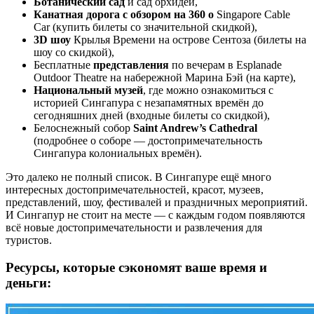
Ботанический сад
и сад орхидей,
Канатная дорога с обзором на 360 о
Singapore Cable
Car (купить билеты со значительной скидкой),
3D шоу
Крылья Времени на острове Сентоза (билеты на
шоу со скидкой),
Бесплатные
представления
по вечерам в Esplanade
Outdoor Theatre на набережной Марина Бэй (на карте),
Национальный музей
, где можно ознакомиться с
историей Сингапура с незапамятных времён до
сегодняшних дней (входные билеты со скидкой),
Белоснежный собор
Saint Andrew’s Cathedral
(подробнее о соборе — достопримечательность
Сингапура колониальных времён).
Это далеко не полный список. В Сингапуре ещё много
интересных достопримечательностей, красот, музеев,
представлений, шоу, фестивалей и праздничных мероприятий.
И Сингапур не стоит на месте — с каждым годом появляются
всё новые достопримечательности и развлечения для
туристов.
Ресурсы, которые сэкономят ваше время и
деньги: