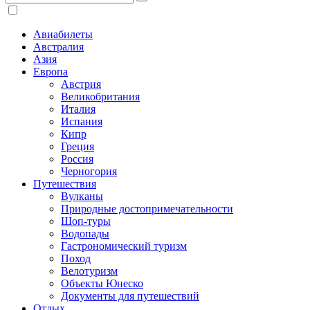
Авиабилеты
Австралия
Азия
Европа
Австрия
Великобритания
Италия
Испания
Кипр
Греция
Россия
Черногория
Путешествия
Вулканы
Природные достопримечательности
Шоп-туры
Водопады
Гастрономический туризм
Поход
Велотуризм
Объекты Юнеско
Документы для путешествий
Отдых