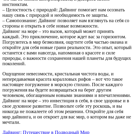
инстинктам.
– Целостность с природой: Дайвинг помогает нам осознать
нашу связь с природой и необходимость ее защиты.
– Самопознание: Дайвинг позволяет нам взглянуть на себя со
стороны и открыть в себе новые возможности.
Дайвинг на море – это вызов, который может принять
каждый. Это приключение, которое ждет вас за горизонтом.
Погрузитесь в мир безмолвия, ощутите себя частью океана и
откройте для себя новые грани реальности. Это опыт, который
останется с вами навсегда, напоминая о красоте и силе
природы, о важности сохранения нашей планеты для будущих
поколений.
Ощущение невесомости, кристальная чистота воды, и
непередаваемая красота коралловых рифов – вот что такое
настоящее погружение в морскую стихию. После каждого
погружения вы будете возвращаться на берег другим
человеком, обогащенным новыми знаниями и впечатлениями.
Дайвинг на море – это инвестиция в себя, в свое здоровье и в
свое духовное развитие. Позвольте себе эту роскошь, и вы
никогда не пожалеете об этом решении. Откройте для себя
мир дайвинга, и он откроет для вас мир, о котором вы даже не
мечтали.
Навигация
Дайвинг: Путешествие в Подводный Мир