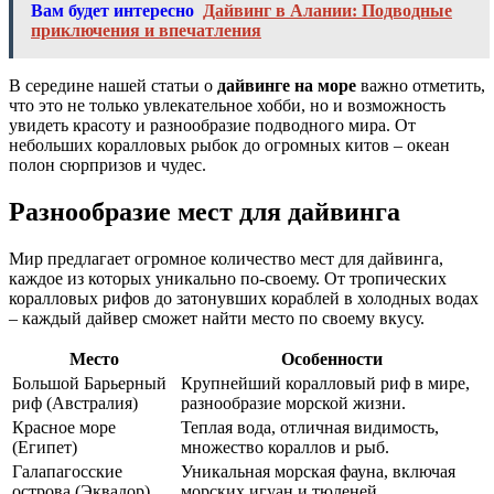
Вам будет интересно
Дайвинг в Алании: Подводные
приключения и впечатления
В середине нашей статьи о
дайвинге на море
важно отметить,
что это не только увлекательное хобби, но и возможность
увидеть красоту и разнообразие подводного мира. От
небольших коралловых рыбок до огромных китов – океан
полон сюрпризов и чудес.
Разнообразие мест для дайвинга
Мир предлагает огромное количество мест для дайвинга,
каждое из которых уникально по-своему. От тропических
коралловых рифов до затонувших кораблей в холодных водах
– каждый дайвер сможет найти место по своему вкусу.
Место
Особенности
Большой Барьерный
Крупнейший коралловый риф в мире,
риф (Австралия)
разнообразие морской жизни.
Красное море
Теплая вода, отличная видимость,
(Египет)
множество кораллов и рыб.
Галапагосские
Уникальная морская фауна, включая
острова (Эквадор)
морских игуан и тюленей.