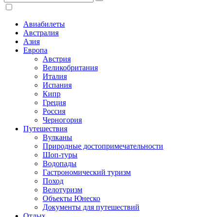
Авиабилеты
Австралия
Азия
Европа
Австрия
Великобритания
Италия
Испания
Кипр
Греция
Россия
Черногория
Путешествия
Вулканы
Природные достопримечательности
Шоп-туры
Водопады
Гастрономический туризм
Поход
Велотуризм
Объекты Юнеско
Документы для путешествий
Отдых