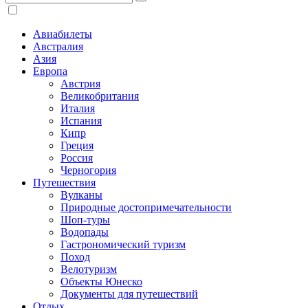
Авиабилеты
Австралия
Азия
Европа
Австрия
Великобритания
Италия
Испания
Кипр
Греция
Россия
Черногория
Путешествия
Вулканы
Природные достопримечательности
Шоп-туры
Водопады
Гастрономический туризм
Поход
Велотуризм
Объекты Юнеско
Документы для путешествий
Отдых