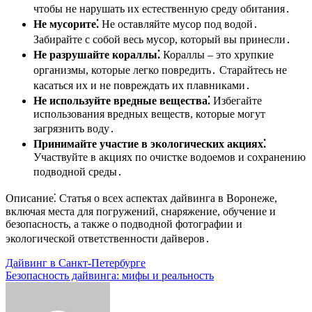
чтобы не нарушать их естественную среду обитания․
Не мусорите⁚
Не оставляйте мусор под водой․
Забирайте с собой весь мусор, который вы принесли․
Не разрушайте кораллы⁚
Кораллы – это хрупкие
организмы, которые легко повредить․ Старайтесь не
касаться их и не повреждать их плавниками․
Не используйте вредные вещества⁚
Избегайте
использования вредных веществ, которые могут
загрязнить воду․
Принимайте участие в экологических акциях⁚
Участвуйте в акциях по очистке водоемов и сохранению
подводной среды․
Описание⁚ Статья о всех аспектах дайвинга в Воронеже,
включая места для погружений, снаряжение, обучение и
безопасность, а также о подводной фотографии и
экологической ответственности дайверов․
Навигация
Дайвинг в Санкт-Петербурге
Безопасность дайвинга: мифы и реальность
по
записям