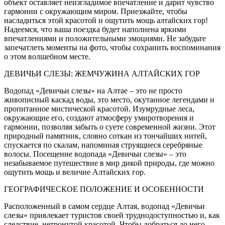
объект оставляет неизгладимое впечатление и дарит чувство
гармонии с окружающим миром. Приезжайте, чтобы
насладиться этой красотой и ощутить мощь алтайских гор!
Надеемся, что ваша поездка будет наполнена яркими
впечатлениями и положительными эмоциями. Не забудьте
запечатлеть моменты на фото, чтобы сохранить воспоминания
о этом волшебном месте.
ДЕВИЧЬИ СЛЕЗЫ: ЖЕМЧУЖИНА АЛТАЙСКИХ ГОР
Водопад «Девичьи слезы» на Алтае – это не просто
живописный каскад воды, это место, окутанное легендами и
пропитанное мистической красотой. Изумрудные леса,
окружающие его, создают атмосферу умиротворения и
гармонии, позволяя забыть о суете современной жизни. Этот
природный памятник, словно соткан из тончайших нитей,
спускается по скалам, напоминая струящиеся серебряные
волосы. Посещение водопада «Девичьи слезы» – это
незабываемое путешествие в мир дикой природы, где можно
ощутить мощь и величие Алтайских гор.
ГЕОГРАФИЧЕСКОЕ ПОЛОЖЕНИЕ И ОСОБЕННОСТИ
Расположенный в самом сердце Алтая, водопад «Девичьи
слезы» привлекает туристов своей труднодоступностью и, как
следствие, нетронутой красотой. Чтобы добраться до него,