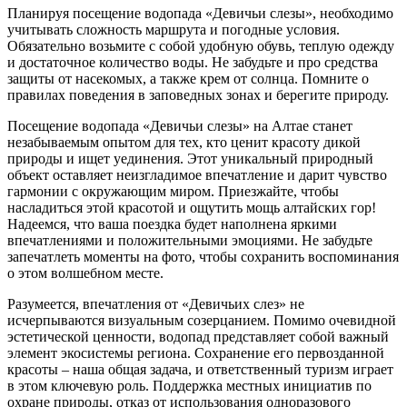
Планируя посещение водопада «Девичьи слезы», необходимо
учитывать сложность маршрута и погодные условия.
Обязательно возьмите с собой удобную обувь, теплую одежду
и достаточное количество воды. Не забудьте и про средства
защиты от насекомых, а также крем от солнца. Помните о
правилах поведения в заповедных зонах и берегите природу.
Посещение водопада «Девичьи слезы» на Алтае станет
незабываемым опытом для тех, кто ценит красоту дикой
природы и ищет уединения. Этот уникальный природный
объект оставляет неизгладимое впечатление и дарит чувство
гармонии с окружающим миром. Приезжайте, чтобы
насладиться этой красотой и ощутить мощь алтайских гор!
Надеемся, что ваша поездка будет наполнена яркими
впечатлениями и положительными эмоциями. Не забудьте
запечатлеть моменты на фото, чтобы сохранить воспоминания
о этом волшебном месте.
Разумеется, впечатления от «Девичьих слез» не
исчерпываются визуальным созерцанием. Помимо очевидной
эстетической ценности, водопад представляет собой важный
элемент экосистемы региона. Сохранение его первозданной
красоты – наша общая задача, и ответственный туризм играет
в этом ключевую роль. Поддержка местных инициатив по
охране природы, отказ от использования одноразового