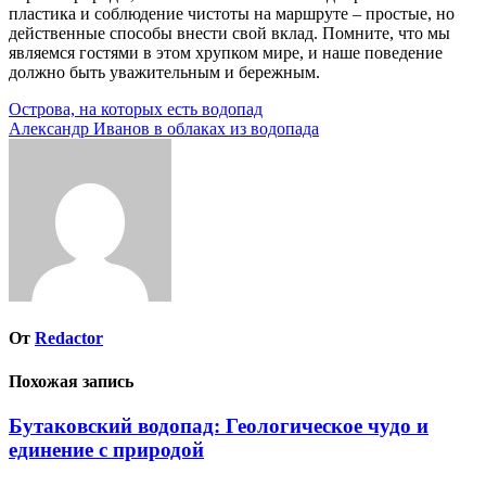
пластика и соблюдение чистоты на маршруте – простые, но
действенные способы внести свой вклад. Помните, что мы
являемся гостями в этом хрупком мире, и наше поведение
должно быть уважительным и бережным.
Навигация
Острова, на которых есть водопад
Александр Иванов в облаках из водопада
по
записям
От
Redactor
Похожая запись
Бутаковский водопад: Геологическое чудо и
единение с природой