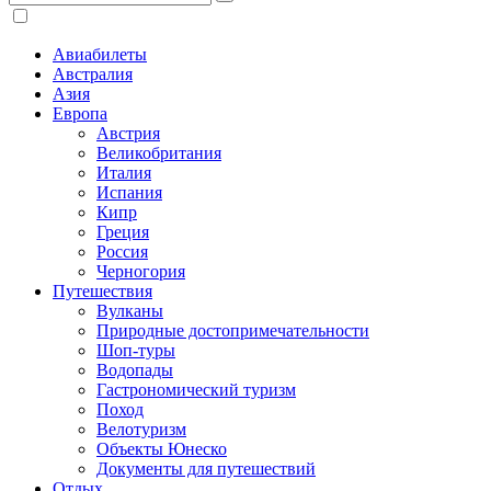
Авиабилеты
Австралия
Азия
Европа
Австрия
Великобритания
Италия
Испания
Кипр
Греция
Россия
Черногория
Путешествия
Вулканы
Природные достопримечательности
Шоп-туры
Водопады
Гастрономический туризм
Поход
Велотуризм
Объекты Юнеско
Документы для путешествий
Отдых