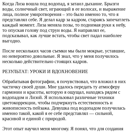
Когда Лиза вошла под водопад, я затаил дыхание. Брызги
воды, солнечный свет, играющий в ее волосах, и выражение
лица, полное умиротворения – это было именно то, что я
представлял себе. Я делал кадр за кадром, стараясь запечатлеть
каждый момент. Лиза меняла позы, то поднимая руки к небу,
то опуская голову под струи воды. Я направлял ее,
подсказывал, как лучше встать, чтобы свет падал наиболее
выгодно.
После нескольких часов съемки мы были мокрые, уставшие,
но невероятно довольные. Я знал, что у меня получилось
несколько действительно стоящих кадров.
РЕЗУЛЬТАТ: УРОКИ И ВДОХНОВЕНИЕ
Обрабатывая фотографии, я почувствовал, что вложил в них
частичку своей души. Мне удалось передать ту атмосферу
гармонии и красоты, которую я ощущал, находясь рядом с
водопадом и Лизой. Я использовал различные техники
цветокоррекции, чтобы подчеркнуть естественность и
живописность пейзажа. Девушка под водопадом получилась
именно такой, какой я ее себе представлял — сильной,
красивой и единой с природой.
Этот опыт научил меня многому. Я понял, что для создания