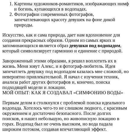
Картины художников-романтиков, изображающих нимф
и богинь, купающихся в водопадах.
Фотографии современных фотографов,
запечатлевающих красоту девушек на фоне дикой
природы.
Искусство, как и сама природа, дает нам вдохновение для
создания прекрасных образов. Одним из самых ярких и
запоминающихся является образ
девушки под водопадом
,
который символизирует гармонию и единение с природой.
Завороженный этими образами, я решил воплотить их в
жизнь. Меня зовут Алекс, и я фотограф-любитель. Идея
запечатлеть девушку под водопадом казалась мне сложной, но
невероятно привлекательной. Я начал с изучения техник,
анализа работ других фотографов и, конечно, поиска
подходящей модели и локации.
МОЙ ОПЫТ: КАК Я СОЗДАВАЛ «СИМФОНИЮ ВОДЫ»
Первым делом я столкнулся с проблемой поиска идеального
водопада. Хотелось чего-то не слишком людного, с красивым
окружением и достаточно безопасного. После долгих
поисков, я нашел небольшую, но живописную локацию в
горах. Водопад был не очень высоким, но вода падала
широким потоком, создавая впечатляющий эффект.