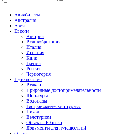
Авиабилеты
Австралия
Азия
Европа
Австрия
Великобритания
Италия
Испания
Кипр
Греция
Россия
Черногория
Путешествия
Вулканы
Природные достопримечательности
Шоп-туры
Водопады
Гастрономический туризм
Поход
Велотуризм
Объекты Юнеско
Документы для путешествий
Отдых