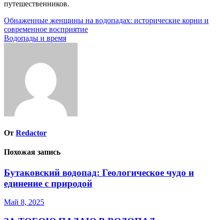
путешественников.
Навигация
Обнаженные женщины на водопадах: исторические корни и
современное восприятие
по
Водопады и время
записям
От
Redactor
Похожая запись
Бутаковский водопад: Геологическое чудо и
единение с природой
Май 8, 2025