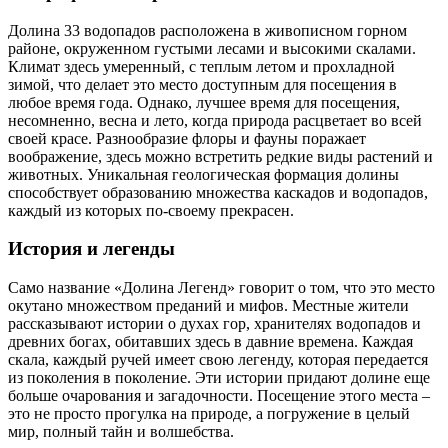
Долина 33 водопадов расположена в живописном горном
районе, окруженном густыми лесами и высокими скалами.
Климат здесь умеренный, с теплым летом и прохладной
зимой, что делает это место доступным для посещения в
любое время года. Однако, лучшее время для посещения,
несомненно, весна и лето, когда природа расцветает во всей
своей красе. Разнообразие флоры и фауны поражает
воображение, здесь можно встретить редкие виды растений и
животных. Уникальная геологическая формация долины
способствует образованию множества каскадов и водопадов,
каждый из которых по-своему прекрасен.
История и легенды
Само название «Долина Легенд» говорит о том, что это место
окутано множеством преданий и мифов. Местные жители
рассказывают истории о духах гор, хранителях водопадов и
древних богах, обитавших здесь в давние времена. Каждая
скала, каждый ручей имеет свою легенду, которая передается
из поколения в поколение. Эти истории придают долине еще
больше очарования и загадочности. Посещение этого места –
это не просто прогулка на природе, а погружение в целый
мир, полный тайн и волшебства.