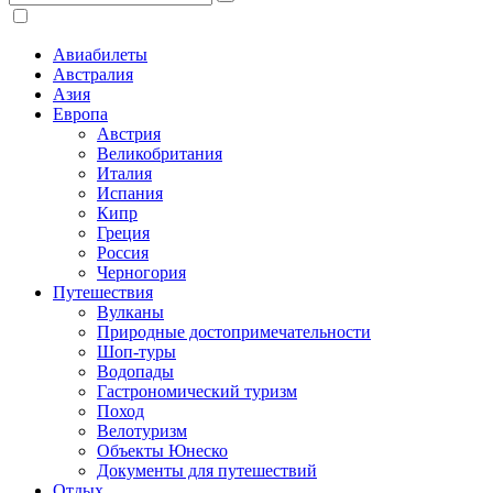
Авиабилеты
Австралия
Азия
Европа
Австрия
Великобритания
Италия
Испания
Кипр
Греция
Россия
Черногория
Путешествия
Вулканы
Природные достопримечательности
Шоп-туры
Водопады
Гастрономический туризм
Поход
Велотуризм
Объекты Юнеско
Документы для путешествий
Отдых