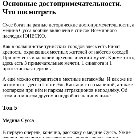
Основные достопримечательности.
Что посмотреть
Сусс богат на разные исторические достопримечательности, а
медина Сусса вообще включена в список Всемирного
наследия ЮНЕСКО.
Как в большинстве тунисских городов здесь есть Рибат —
крепость, охранявшая местных жителей от набегов соседей.
При нём есть и хороший археологический музей. Кроме этого,
здесь есть 3 примечательные мечети, 1 синагога и 1
протестанская церковь.
А ещё можно отправиться в местные катакомбы. И как же не
вспомнить здесь о Порте Эль Кантави с его мариной, а также
зоопарком при нём и парком аттракционов неподалёку. Об
этом и о многом другом я подробнее напишу ниже.
Топ 5
Медина Сусса
В первую очередь, конечно, расскажу о медине Сусса. Узкие
улочки, ведущие в неизвестность, дикие кошки, сонно