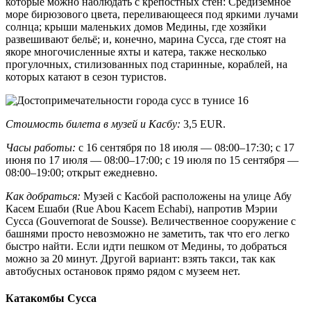
которые можно наблюдать с крепостных стен: Средиземное
море бирюзового цвета, переливающееся под яркими лучами
солнца; крыши маленьких домов Медины, где хозяйки
развешивают бельё; и, конечно, марина Сусса, где стоят на
якоре многочисленные яхты и катера, также несколько
прогулочных, стилизованных под старинные, кораблей, на
которых катают в сезон туристов.
Стоимость билета в музей и Касбу:
3,5 EUR.
Часы работы:
с 16 сентября по 18 июля — 08:00–17:30; с 17
июня по 17 июля — 08:00–17:00; с 19 июля по 15 сентября —
08:00–19:00; открыт ежедневно.
Как добраться:
Музей с Касбой расположены на улице Абу
Касем Ешаби (Rue Abou Kacem Echabi), напротив Мэрии
Сусса (Gouvernorat de Sousse). Величественное сооружение с
башнями просто невозможно не заметить, так что его легко
быстро найти. Если идти пешком от Медины, то добраться
можно за 20 минут. Другой вариант: взять такси, так как
автобусных остановок прямо рядом с музеем нет.
Катакомбы Сусса