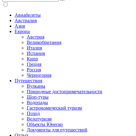
Авиабилеты
Австралия
Азия
Европа
Австрия
Великобритания
Италия
Испания
Кипр
Греция
Россия
Черногория
Путешествия
Вулканы
Природные достопримечательности
Шоп-туры
Водопады
Гастрономический туризм
Поход
Велотуризм
Объекты Юнеско
Документы для путешествий
Отдых