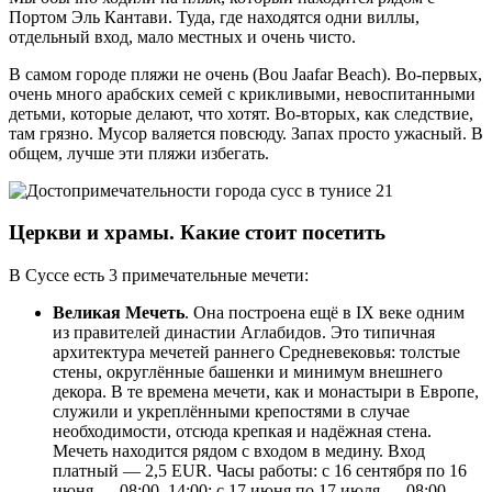
Портом Эль Кантави. Туда, где находятся одни виллы,
отдельный вход, мало местных и очень чисто.
В самом городе пляжи не очень (Bou Jaafar Beach). Во-первых,
очень много арабских семей с крикливыми, невоспитанными
детьми, которые делают, что хотят. Во-вторых, как следствие,
там грязно. Мусор валяется повсюду. Запах просто ужасный. В
общем, лучше эти пляжи избегать.
Церкви и храмы. Какие стоит посетить
В Суссе есть 3 примечательные мечети:
Великая Мечеть
. Она построена ещё в IX веке одним
из правителей династии Аглабидов. Это типичная
архитектура мечетей раннего Средневековья: толстые
стены, округлённые башенки и минимум внешнего
декора. В те времена мечети, как и монастыри в Европе,
служили и укреплёнными крепостями в случае
необходимости, отсюда крепкая и надёжная стена.
Мечеть находится рядом с входом в медину. Вход
платный — 2,5 EUR. Часы работы: с 16 сентября по 16
июня — 08:00–14:00; с 17 июня по 17 июля — 08:00–