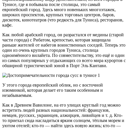
Тунисе, где я побывала после столицы, это самый
европейский город. Здесь много новеньких многоэтажек,
широких проспектов, крупных торговых центров, баров,
дискотек, кинотеатров (что редкость для Туниса), ресторанов,
кафе.
Как любой арабский город, он разрастался от медины (старой
части города) с Рибатом, крепостью, которая защищала
раньше жителей от набегов воинственных соседей. Теперь это
один из очень крупных городов Туниса, столица
одноимённого вилайета. По совместительству, это ещё и один
из самых популярных у отдыхающих со всего мира курортов с
обширной туристической зоной в Порт Эль Кантави.
У этого города европейский облик, но с восточной
изюминкой, которая делает его таким особенным и
незабываемым.
Как в Древнем Вавилоне, на его улицах круглый год можно
встретить людей разных национальностей: французов,
немцев, русских, украинцев, алжирцев, ливийцев и т. д. Кто-
то приехал сюда насладиться ярким солнцем, тёплым морем и
уютом отелей; кто-то — найти здесь новую жизнь; кто-то —