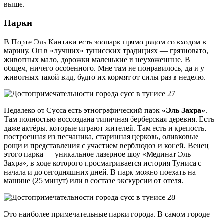
выше.
Парки
В Порте Эль Кантави есть зоопарк прямо рядом со входом в
марину. Он в «лучших» тунисских традициях — грязновато,
животных мало, дорожки маленькие и неухоженные. В
общем, ничего особенного. Мне там не понравилось, да и у
животных такой вид, будто их кормят от силы раз в неделю.
Недалеко от Сусса есть этнографический парк
«Эль Захра»
.
Там полностью воссоздана типичная берберская деревня. Есть
даже актёры, которые играют жителей. Там есть и крепость,
построенная из песчаника, старинная церковь, оливковые
рощи и представления с участием верблюдов и коней. Венец
этого парка — уникальное лазерное шоу «Мединат Эль
Захра», в ходе которого просматривается история Туниса с
начала и до сегодняшних дней. В парк можно поехать на
машине (25 минут) или в составе экскурсии от отеля.
Это наиболее примечательные парки города. В самом городе