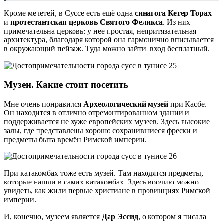
Кроме мечетей, в Суссе есть ещё одна
синагога Кетер Торах
и
протестантская церковь Святого Феликса
. Из них
примечательна церковь: у нее простая, непритязательная
архитектура, благодаря которой она гармонично вписывается
в окружающий пейзаж. Туда можно зайти, вход бесплатный.
Музеи. Какие стоит посетить
Мне очень понравился
Археологический музей
при Касбе.
Он находится в отлично отремонтированном здании и
поддерживается не хуже европейских музеев. Здесь высокие
залы, где представлены хорошо сохранившиеся фрески и
предметы быта времён Римской империи.
При катакомбах тоже есть музей. Там находятся предметы,
которые нашли в самих катакомбах. Здесь воочию можно
увидеть, как жили первые христиане в провинциях Римской
империи.
И, конечно, музеем является
Дар Эссид
, о котором я писала