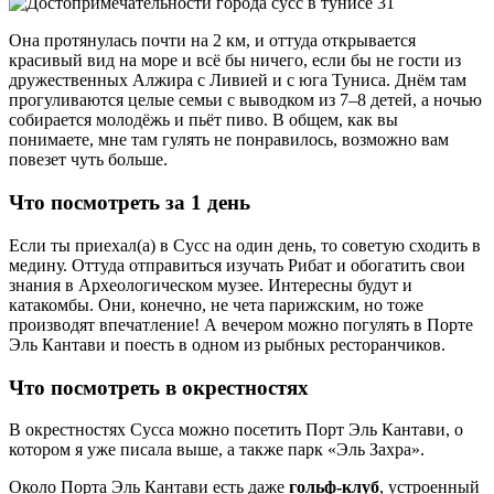
Она протянулась почти на 2 км, и оттуда открывается
красивый вид на море и всё бы ничего, если бы не гости из
дружественных Алжира с Ливией и с юга Туниса. Днём там
прогуливаются целые семьи с выводком из 7–8 детей, а ночью
собирается молодёжь и пьёт пиво. В общем, как вы
понимаете, мне там гулять не понравилось, возможно вам
повезет чуть больше.
Что посмотреть за 1 день
Если ты приехал(а) в Сусс на один день, то советую сходить в
медину. Оттуда отправиться изучать Рибат и обогатить свои
знания в Археологическом музее. Интересны будут и
катакомбы. Они, конечно, не чета парижским, но тоже
производят впечатление! А вечером можно погулять в Порте
Эль Кантави и поесть в одном из рыбных ресторанчиков.
Что посмотреть в окрестностях
В окрестностях Сусса можно посетить Порт Эль Кантави, о
котором я уже писала выше, а также парк «Эль Захра».
Около Порта Эль Кантави есть даже
гольф-клуб
, устроенный