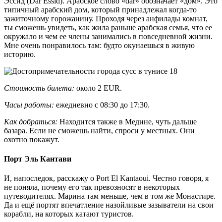
Эссид (Dar Essid). Арабское слово «dar» обозначает «дом». Это
типичный арабский дом, который принадлежал когда-то
зажиточному горожанину. Проходя через анфилады комнат,
ты сможешь увидеть, как жила раньше арабская семья, что ее
окружало и чем ее члены занимались в повседневной жизни.
Мне очень понравилось там: будто окунаешься в живую
историю.
Стоимость билета:
около 2 EUR.
Часы работы:
ежедневно с 08:30 до 17:30.
Как добраться:
Находится также в Медине, чуть дальше
базара. Если не сможешь найти, спроси у местных. Они
охотно покажут.
Порт Эль Кантави
И, напоследок, расскажу о Port El Kantaoui. Честно говоря, я
не поняла, почему его так превозносят в некоторых
путеводителях. Марина там меньше, чем в том же Монастире.
Да и ещё портят впечатление назойливые зазыватели на свои
корабли, на которых катают туристов.