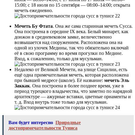
15:00; с 18 июля по 15 сентября — 08:00–14:00; открыта
мечеть ежедневно.
Мечеть Бу Фтата
. Она же сама старинная мечеть Сусса.
Она построена в середине IX века. Белый минарет, как
донжон в средневековом замке, величественно
возвышается над сооружением. Расположена она на
одной из улочек Медины, так что обязательно включай
её в свою программу во время прогулки по Медине.
Вход, к сожалению, только для мусульман.
Недалеко от Великой Мечети, на улице Сицилии, есть
ещё одна примечательная мечеть, которая расположена
при бывшей медресе (школе). Её название:
мечеть Эль
Заккак
. Она построена в более позднее время, уже в
период турецкого владычества, что заметно по нарядной
архитектуре — ажурные вставки, цветные орнаменты и
т. д. Вход внутрь тоже только для мусульман.
Вам будет интересно
Природные
достопримечательности Туниса