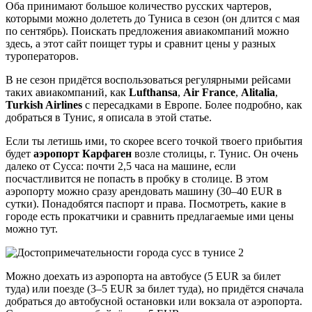
Оба принимают большое количество русских чартеров,
которыми можно долететь до Туниса в сезон (он длится с мая
по сентябрь). Поискать предложения авиакомпаний можно
здесь, а этот сайт поищет туры и сравнит цены у разных
туроператоров.
В не сезон придётся воспользоваться регулярными рейсами
таких авиакомпаний, как
Lufthansa
,
Air France
,
Alitalia
,
Turkish Airlines
с пересадками в Европе. Более подробно, как
добраться в Тунис, я описала в этой статье.
Если ты летишь ими, то скорее всего точкой твоего прибытия
будет
аэропорт Карфаген
возле столицы, г. Тунис. Он очень
далеко от Сусса: почти 2,5 часа на машине, если
посчастливится не попасть в пробку в столице. В этом
аэропорту можно сразу арендовать машину (30–40 EUR в
сутки). Понадобятся паспорт и права. Посмотреть, какие в
городе есть прокатчики и сравнить предлагаемые ими цены
можно тут.
Можно доехать из аэропорта на автобусе (5 EUR за билет
туда) или поезде (3–5 EUR за билет туда), но придётся сначала
добраться до автобусной остановки или вокзала от аэропорта.