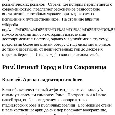
романтических романов․ Страна, где история переплетается с
современностью, предлагает бесконечное разнообразие
впечатлений, способных удовлетворить даже самых
искушенных путешественников․ На странице https://ru․
wikipedia․
org/wiki/%D0%94%D0%BE%D1%81%D1%82%D0%BE%D
можно ознакомиться с некоторыми известными
достопримечательностями, однако мы углубимся в эту тему,
представив более детальный обзор․ От шумных мегаполисов
до тихих деревушек, от величественных гор до ласковых
морских берегов – Италия ждёт своих исследователей․
Рим⁚ Вечный Город и Его Сокровища
Колизей⁚ Арена гладиаторских боев
Колизей, величественный амфитеатр, является, пожалуй,
самым узнаваемым символом Рима․ Построенный в I веке
нашей эры, он был свидетелем кровопролитных
гладиаторских боев и публичных зрелищ․ Его мощные стены
и величественные арки до сих пор поражают воображение,