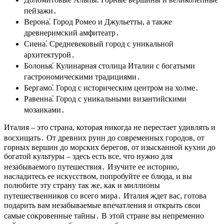
пейзажи․
Верона⁚ Город Ромео и Джульетты, а также
древнеримский амфитеатр․
Сиена⁚ Средневековый город с уникальной
архитектурой․
Болонья⁚ Кулинарная столица Италии с богатыми
гастрономическими традициями․
Бергамо⁚ Город с историческим центром на холме․
Равенна⁚ Город с уникальными византийскими
мозаиками․
Италия – это страна, которая никогда не перестает удивлять и
восхищать․ От древних руин до современных городов, от
горных вершин до морских берегов, от изысканной кухни до
богатой культуры – здесь есть все, что нужно для
незабываемого путешествия․ Изучите ее историю,
насладитесь ее искусством, попробуйте ее блюда, и вы
полюбите эту страну так же, как и миллионы
путешественников со всего мира․ Италия ждет вас, готова
подарить вам незабываемые впечатления и открыть свои
самые сокровенные тайны․ В этой стране вы непременно