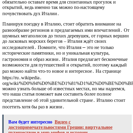
обязательно оставьте время для спонтанных прогулок и
открытий, ведь именно так можно по-настоящему
почувствовать дух Италии․
Планируя поездку в Италию, стоит обратить внимание на
разнообразие регионов и предлагаемых ими впечатлений․ От
шумных мегаполисов до тихих деревушек, от горных вершин
до ласковых морских берегов – Италия ждёт своих
исследователей․ Помните, что Италия ⎼ это не только
исторические памятники, но и уникальная культура,
гастрономия и образ жизни․ Италия предлагает бесконечные
возможности для путешествий и открытий, поэтому каждый
раз можно найти что-то новое и интересное․ На странице
https://ru․wikipedia․
org/wiki/%D0%94%D0%BE%D1%81%D1%82%D0%BE%D
можно узнать больше об известных местах, но мы надеемся,
что наша статья поможет вам составить более полное
представление об этой удивительной стране․ Италию стоит
посетить хотя бы раз в жизни․
Вам будет интересно
Видео с
достопримечательностями Греции: виртуальное
путешествие в мир мифов и истории