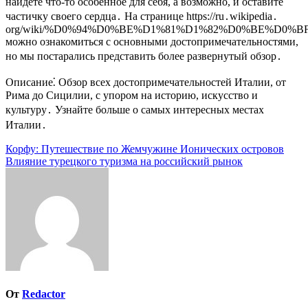
найдете что-то особенное для себя, а возможно, и оставите
частичку своего сердца․ На странице https://ru․wikipedia․
org/wiki/%D0%94%D0%BE%D1%81%D1%82%D0%BE%D
можно ознакомиться с основными достопримечательностями,
но мы постарались представить более развернутый обзор․
Описание⁚ Обзор всех достопримечательностей Италии, от
Рима до Сицилии, с упором на историю, искусство и
культуру․ Узнайте больше о самых интересных местах
Италии․
Навигация
Корфу: Путешествие по Жемчужине Ионических островов
Влияние турецкого туризма на российский рынок
по
записям
От
Redactor