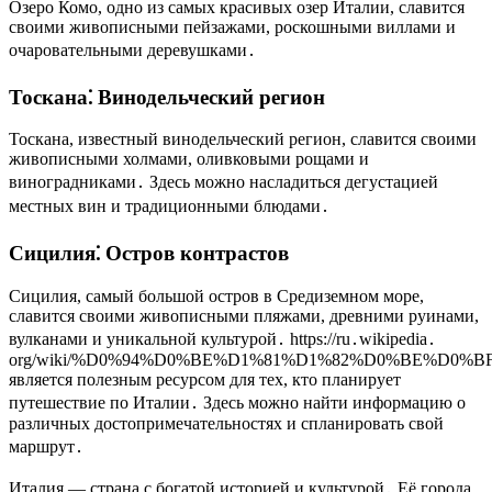
Озеро Комо, одно из самых красивых озер Италии, славится
своими живописными пейзажами, роскошными виллами и
очаровательными деревушками․
Тоскана⁚ Винодельческий регион
Тоскана, известный винодельческий регион, славится своими
живописными холмами, оливковыми рощами и
виноградниками․ Здесь можно насладиться дегустацией
местных вин и традиционными блюдами․
Сицилия⁚ Остров контрастов
Сицилия, самый большой остров в Средиземном море,
славится своими живописными пляжами, древними руинами,
вулканами и уникальной культурой․ https://ru․wikipedia․
org/wiki/%D0%94%D0%BE%D1%81%D1%82%D0%BE%D
является полезным ресурсом для тех, кто планирует
путешествие по Италии․ Здесь можно найти информацию о
различных достопримечательностях и спланировать свой
маршрут․
Италия — страна с богатой историей и культурой․ Её города