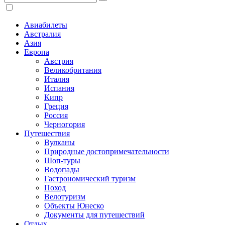
Авиабилеты
Австралия
Азия
Европа
Австрия
Великобритания
Италия
Испания
Кипр
Греция
Россия
Черногория
Путешествия
Вулканы
Природные достопримечательности
Шоп-туры
Водопады
Гастрономический туризм
Поход
Велотуризм
Объекты Юнеско
Документы для путешествий
Отдых