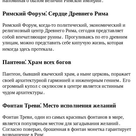
напоминая о былом величии Римской империи․
Римский Форум⁚ Сердце Древнего Рима
Римский Форум, когда-то политический, экономический и
религиозный центр Древнего Рима, сегодня представляет
собой впечатляющие руины․ Прогуливаясь по его древним
улицам, можно представить себе кипучую жизнь, которая
некогда здесь протекала․
Пантеон⁚ Храм всех богов
Пантеон, бывший языческий храм, а ныне церковь, поражает
своей архитектурной гармонией и инженерным гением․ Его
огромный купол с окулюсом в центре является истинным
чудом архитектуры․
Фонтан Треви⁚ Место исполнения желаний
Фонтан Треви, один из самых красивых фонтанов в мире,
является популярным местом для загадывания желаний․
Согласно поверью, брошенная в фонтан монетка гарантирует
возвращение в Рим;