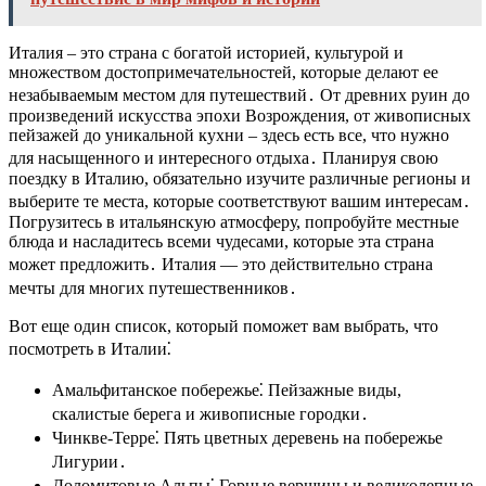
Италия – это страна с богатой историей, культурой и
множеством достопримечательностей, которые делают ее
незабываемым местом для путешествий․ От древних руин до
произведений искусства эпохи Возрождения, от живописных
пейзажей до уникальной кухни – здесь есть все, что нужно
для насыщенного и интересного отдыха․ Планируя свою
поездку в Италию, обязательно изучите различные регионы и
выберите те места, которые соответствуют вашим интересам․
Погрузитесь в итальянскую атмосферу, попробуйте местные
блюда и насладитесь всеми чудесами, которые эта страна
может предложить․ Италия — это действительно страна
мечты для многих путешественников․
Вот еще один список, который поможет вам выбрать, что
посмотреть в Италии⁚
Амальфитанское побережье⁚ Пейзажные виды,
скалистые берега и живописные городки․
Чинкве-Терре⁚ Пять цветных деревень на побережье
Лигурии․
Доломитовые Альпы⁚ Горные вершины и великолепные