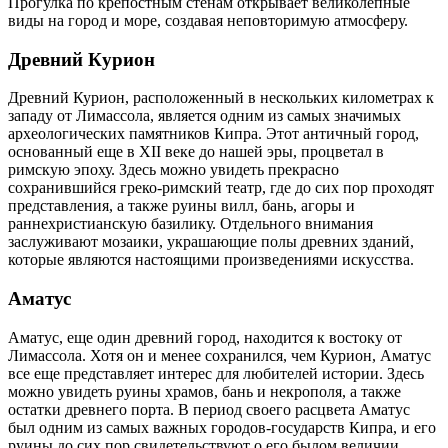
Прогулка по крепостным стенам открывает великолепные
виды на город и море, создавая неповторимую атмосферу.
Древний Курион
Древний Курион, расположенный в нескольких километрах к
западу от Лимассола, является одним из самых значимых
археологических памятников Кипра. Этот античный город,
основанный еще в XII веке до нашей эры, процветал в
римскую эпоху. Здесь можно увидеть прекрасно
сохранившийся греко-римский театр, где до сих пор проходят
представления, а также руины вилл, бань, агоры и
раннехристианскую базилику. Отдельного внимания
заслуживают мозаики, украшающие полы древних зданий,
которые являются настоящими произведениями искусства.
Аматус
Аматус, еще один древний город, находится к востоку от
Лимассола. Хотя он и менее сохранился, чем Курион, Аматус
все еще представляет интерес для любителей истории. Здесь
можно увидеть руины храмов, бань и некрополя, а также
остатки древнего порта. В период своего расцвета Аматус
был одним из самых важных городов-государств Кипра, и его
руины до сих пор свидетельствуют о его былом величии.