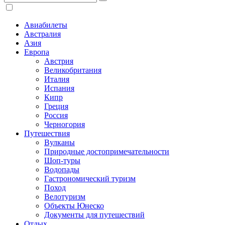
Авиабилеты
Австралия
Азия
Европа
Австрия
Великобритания
Италия
Испания
Кипр
Греция
Россия
Черногория
Путешествия
Вулканы
Природные достопримечательности
Шоп-туры
Водопады
Гастрономический туризм
Поход
Велотуризм
Объекты Юнеско
Документы для путешествий
Отдых