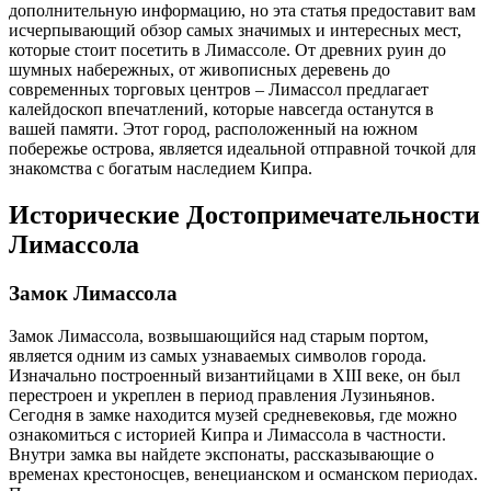
дополнительную информацию, но эта статья предоставит вам
исчерпывающий обзор самых значимых и интересных мест,
которые стоит посетить в Лимассоле. От древних руин до
шумных набережных, от живописных деревень до
современных торговых центров – Лимассол предлагает
калейдоскоп впечатлений, которые навсегда останутся в
вашей памяти. Этот город, расположенный на южном
побережье острова, является идеальной отправной точкой для
знакомства с богатым наследием Кипра.
Исторические Достопримечательности
Лимассола
Замок Лимассола
Замок Лимассола, возвышающийся над старым портом,
является одним из самых узнаваемых символов города.
Изначально построенный византийцами в XIII веке, он был
перестроен и укреплен в период правления Лузиньянов.
Сегодня в замке находится музей средневековья, где можно
ознакомиться с историей Кипра и Лимассола в частности.
Внутри замка вы найдете экспонаты, рассказывающие о
временах крестоносцев, венецианском и османском периодах.