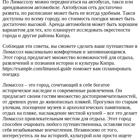
По Лимассолу можно передвигаться на автобусах, такси или
арендованном автомобиле. Автобусная сеть достаточно
развита, но расписание может быть не всегда удобным. Такси
доступны по всему городу, но стоимость поездки может быть
достаточно высокой. Аренда автомобиля может быть хорошим
вариантом для тех, кто планирует исследовать окрестности
города и другие районы Кипра.
Соблюдая эти советы, вы сможете сделать ваше путешествие в
Лимассол максимально комфортным и запоминающимся.
Этот город предлагает множество возможностей для отдыха,
развлечений и познания истории и культуры Кипра.
https://example.com/limassol-guide поможет вам спланировать
поездку.
Лимассол – это город, сочетающий в себе богатое
историческое наследие и современные развлечения. Он
предлагает своим гостям множество достопримечательностей,
от древних руин до живописных пляжей. Прогулки по старым
улочкам, посещение музеев и археологических памятников,
отдых на пляже, наслаждение местной кухней – все это делает
Лимассол привлекательным местом для отдыха. Этот город
способен очаровать любого путешественника, оставляя после
себя незабываемые впечатления. Независимо от того,
интересуетесь ли вы историей, культурой или просто ищете