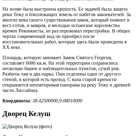
На холме была выстроена крепость. Ее задачей была защита
реки Тежу и близлежащих земель от набегов завоевателей. За
многие века своего существования замок, который помнит и
вест-готов, и мавров, и молодые испанские королевства
времен Реконкисты, не раз переживал перестройки. В общих
чертах современный вид он приобрел после
восстановительных работ, которые здесь были проведены в
XX веке.
Площадь, которую занимает Замок Святого Георгия,
составляет 6000 кв.м. На этой территории сохранились
несколько башен и наблюдательных пунктов, сухой ров.
Разбиты там и два парка. Они отделены один от другого
стеной, в которой есть проход. С вала старой крепости
открывается неповторимая панорама на реку Тежу и древней
части Лиссабона.
Координаты
:
38.42500000,9.08010000
Дворец Келуш