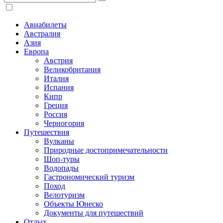
Авиабилеты
Австралия
Азия
Европа
Австрия
Великобритания
Италия
Испания
Кипр
Греция
Россия
Черногория
Путешествия
Вулканы
Природные достопримечательности
Шоп-туры
Водопады
Гастрономический туризм
Поход
Велотуризм
Объекты Юнеско
Документы для путешествий
Отдых