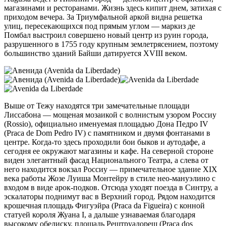
магазинами и ресторанами. Жизнь здесь кипит днем, затихая с
приходом вечера. За Триумфальной аркой видна решетка
улиц, пересекающихся под прямым углом — маркиз де
Помбал выстроил совершено новый центр из руин города,
разрушенного в 1755 году крупным землетрясением, поэтому
большинство зданий Байши датируется XVIII веком.
Выше от Тежу находятся три замечательные площади
Лиссабона — мощеная мозаикой с волнистым узором Россиу
(Rossio), официально именуемая площадью Дона Педро IV
(Praca de Dom Pedro IV) с памятником и двумя фонтанами в
центре. Когда-то здесь проходили бои быков и аутодафе, а
сегодня ее окружают магазины и кафе. На северной стороне
виден элегантный фасад Национального Театра, а слева от
него находится вокзал Россиу — примечательное здание XIX
века работы Жозе Луиша Монтейру в стиле нео-мануэлино с
входом в виде арок-подков. Отсюда уходят поезда в Синтру, а
эскалаторы поднимут вас в Верхний город. Рядом находится
крошечная площадь Фигуэйра (Praca da Figueira) с конной
статуей короля Жуана I, а дальше узнаваемая благодаря
высокому обелиску, площадь Рештруадореш (Praca dos