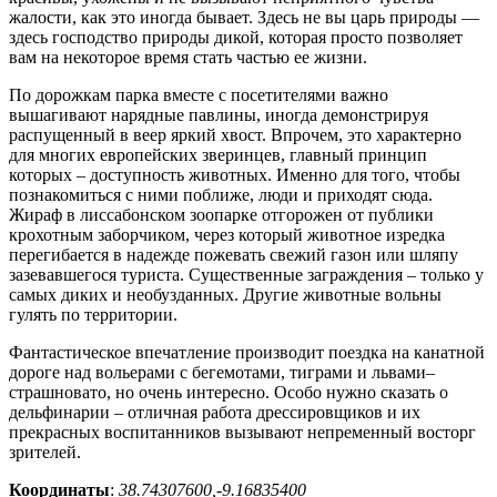
жалости, как это иногда бывает. Здесь не вы царь природы —
здесь господство природы дикой, которая просто позволяет
вам на некоторое время стать частью ее жизни.
По дорожкам парка вместе с посетителями важно
вышагивают нарядные павлины, иногда демонстрируя
распущенный в веер яркий хвост. Впрочем, это характерно
для многих европейских зверинцев, главный принцип
которых – доступность животных. Именно для того, чтобы
познакомиться с ними поближе, люди и приходят сюда.
Жираф в лиссабонском зоопарке отгорожен от публики
крохотным заборчиком, через который животное изредка
перегибается в надежде пожевать свежий газон или шляпу
зазевавшегося туриста. Существенные заграждения – только у
самых диких и необузданных. Другие животные вольны
гулять по территории.
Фантастическое впечатление производит поездка на канатной
дороге над вольерами с бегемотами, тиграми и львами–
страшновато, но очень интересно. Особо нужно сказать о
дельфинарии – отличная работа дрессировщиков и их
прекрасных воспитанников вызывают непременный восторг
зрителей.
Координаты
:
38.74307600,-9.16835400