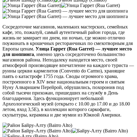
Сосредоточие магазинов, маленьких мастерских, семейных
кафе, это, пожалуй, самый аутентичный район города, где
жизнь не замирает ни днем, ни ночью, где можно отлично
поужинать в крошечных ресторанчиках по смехотворным для
Европы ценам.
Улица Гаррет (Rua Garret) — лучшее место
для шоппинга
, именно здесь сосредоточено большинство
магазинов района. Неподалеку находится место, своей
атмосферой производящее впечатление на каждого туриста —
руины церкви кармелитов (Convento do Carmo), хранящие
паять о катастрофе 1755 года. Своды огромного храма,
построенного в XIV веке национальным героем и святым
Нуну Алваришем Перейрой, обрушились, похоронив под
собой тысячи прихожан, пришедших на службу в День
благодарения. Здесь функционирует небольшой
Археологический музей (открыто с 10.00 до 17.00 и до 18.00
летом, вход 3,5Е), в коллекции которого саркофаги,
скульптуры, керамика и две мумии из Южной Америки.