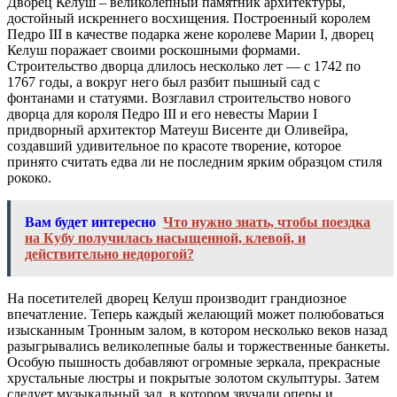
Дворец Келуш – великолепный памятник архитектуры,
достойный искреннего восхищения. Построенный королем
Педро III в качестве подарка жене королеве Марии I, дворец
Келуш поражает своими роскошными формами.
Строительство дворца длилось несколько лет — с 1742 по
1767 годы, а вокруг него был разбит пышный сад с
фонтанами и статуями. Возглавил строительство нового
дворца для короля Педро III и его невесты Марии I
придворный архитектор Матеуш Висенте ди Оливейра,
создавший удивительное по красоте творение, которое
принято считать едва ли не последним ярким образцом стиля
рококо.
Вам будет интересно
Что нужно знать, чтобы поездка
на Кубу получилась насыщенной, клевой, и
действительно недорогой?
На посетителей дворец Келуш производит грандиозное
впечатление. Теперь каждый желающий может полюбоваться
изысканным Тронным залом, в котором несколько веков назад
разыгрывались великолепные балы и торжественные банкеты.
Особую пышность добавляют огромные зеркала, прекрасные
хрустальные люстры и покрытые золотом скульптуры. Затем
следует музыкальный зал, в котором звучали оперы и