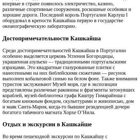
впервые в стране появилось электричество, казино,
различные спортивные сооружения, роскошные особняки и
хорошие дороги. Последний король Португалии Карлуш I
оборудовал в крепости Кашкайша первую в государстве
океанографическую лабораторию.
Достопримечательности Кашкайша
Среди достопримечательностей Кашкайша в Португалии
особенно выделяется церковь Успения Богородицы,
украшенная азульехо — традиционными португальскими
изразцами. Это квадратные глазурованные плитки с
нанесенными на них библейскими сюжетами — рисунок
выполнен кобальтовой синью на белом фоне. Также внимания
туристов заслуживают Музей моря, где в экспозиции
представлены различные раковины и фрагменты затонувших
кораблей, музей-библиотека графа Каштру Гимарайнша с
богатым книжным фондом, скульптурами и живописью, дом
и маяк Санта-Мария, когда-то бывшие резиденцией дочери
богатого табачного магната Хорхе О’Нила.
Отдых и экскурсии в Кашкайше
Во время пешеходной экскурсии по Кашкайшу с