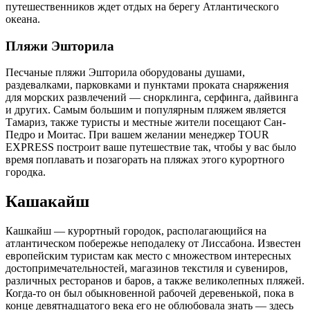
путешественников ждет отдых на берегу Атлантического
океана.
Пляжи Эшторила
Песчаные пляжи Эшторила оборудованы душами,
раздевалками, парковками и пунктами проката снаряжения
для морских развлечений — снорклинга, серфинга, дайвинга
и других. Самым большим и популярным пляжем является
Тамариз, также туристы и местные жители посещают Сан-
Педро и Моитас. При вашем желании менеджер TOUR
EXPRESS построит ваше путешествие так, чтобы у вас было
время поплавать и позагорать на пляжах этого курортного
городка.
Кашакайш
Кашкайш — курортный городок, располагающийся на
атлантическом побережье неподалеку от Лиссабона. Известен
европейским туристам как место с множеством интересных
достопримечательностей, магазинов текстиля и сувениров,
различных ресторанов и баров, а также великолепных пляжей.
Когда-то он был обыкновенной рабочей деревенькой, пока в
конце девятнадцатого века его не облюбовала знать — здесь