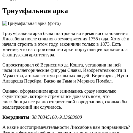
Триумфальная арка
Триумфальная арка была построена во время восстановления
Лиссабона после сильного землетрясения 1755 года. Хотя её и
начали строить в этом году, закончили только в 1873. Есть
мнение, что на строительство арки португальцев вдохновила
французская архитектура.
Спроектировал её Вериссимо да Кошта, установив на ней
часы и аллегорические фигуры Славы, Изобретательности и
Мужества, а также статуи реальных людей: Виритауша, Нуно
Алвареша Перейра, Васко да Гама и Маркиза Помбал.
Однако, оформлением арки занимались сразу несколько
скульпторов, которые стремились доказать всем, что
лиссабонцы все равно отсроят свой город заново, сколько бы
землетрясений ни случилось.
Координаты
:
38.70845100,-9.13683000
А какие достопримечательности Лиссабона вам понравились?
Рядом с фотографией есть иконки, кликнув по которым вы