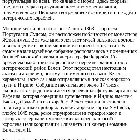
португальцев во всем, что связано с морем. Здесь собраны
предметы, характеризующие историю мореплавания,
предметы эпохи Великих географических открытий и модели
исторических кораблей.
Морской музей был основан 22 июня 1863 г. королем
Португалии Луисом, он расположен поблизости от монастыря
Жеронимуш. Вот уже много лет этот музей вызывает восторг
и восхищение славной морской историей Португалии. В
самом начале музейное собрание располагалось в помещениях
бывшей морской школы и дворца графа Фарробо. Со
временем было принято решение о переезде экспонатов в
исторический район Белен. Этот переезд стал настоящим
актом символизма, потому что именно из гавани Белена
каравеллы Васко да Гама отправлялись в поисках морского
пути в Индию. Собрание насчитывает около 17 тысяч
экспонатов. Среди них имеется деревянная фигурка архангела
Рафаила, которая совершила путешествии в Индию вместе с
Васко да Гамой на его корабле. В экспозиции выставлены
навигационные приборы, пушки, морские карты XVI века,
глобус 1645 года, реконструированы интерьеры кают, в
которых совершали путешествия королевские особы —
королева Великобритании Елизавета II и кайзер Германии
Вильгельм II.