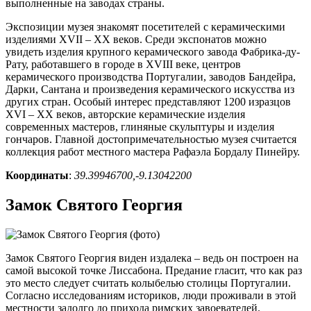
выполненные на заводах страны.
Экспозиции музея знакомят посетителей с керамическими
изделиями XVII – XX веков. Среди экспонатов можно
увидеть изделия крупного керамического завода Фабрика-ду-
Рату, работавшего в городе в XVIII веке, центров
керамического производства Португалии, заводов Бандейра,
Дарки, Сантана и произведения керамического искусства из
других стран. Особый интерес представляют 1200 изразцов
XVI – XX веков, авторские керамические изделия
современных мастеров, глиняные скульптуры и изделия
гончаров. Главной достопримечательностью музея считается
коллекция работ местного мастера Рафаэла Бордалу Пинейру.
Координаты
:
39.39946700,-9.13042200
Замок Святого Георгия
Замок Святого Георгия виден издалека – ведь он построен на
самой высокой точке Лиссабона. Предание гласит, что как раз
это место следует считать колыбелью столицы Португалии.
Согласно исследованиям историков, люди проживали в этой
местности задолго до прихода римских завоевателей.