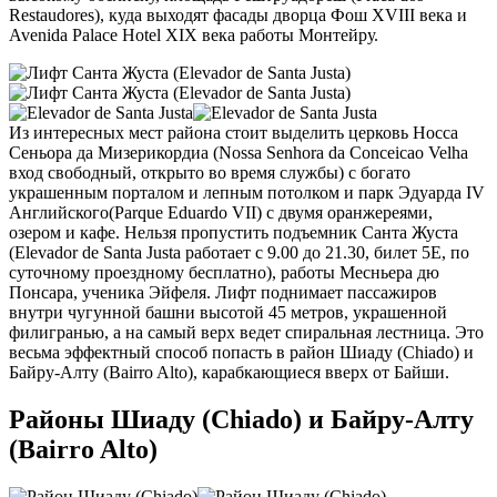
Restaudores), куда выходят фасады дворца Фош XVIII века и
Avenida Palace Hotel XIX века работы Монтейру.
Из интересных мест района стоит выделить церковь Носса
Сеньора да Мизерикордиа (Nossa Senhora da Conceicao Velha
вход свободный, открыто во время службы) с богато
украшенным порталом и лепным потолком и парк Эдуарда IV
Английского(Parque Eduardo VII) с двумя оранжереями,
озером и кафе. Нельзя пропустить подъемник Санта Жуста
(Elevador de Santa Justa работает с 9.00 до 21.30, билет 5Е, по
суточному проездному бесплатно), работы Месньера дю
Понсара, ученика Эйфеля. Лифт поднимает пассажиров
внутри чугунной башни высотой 45 метров, украшенной
филигранью, а на самый верх ведет спиральная лестница. Это
весьма эффектный способ попасть в район Шиаду (Chiado) и
Байру-Алту (Bairro Alto), карабкающиеся вверх от Байши.
Районы Шиаду (Chiado) и Байру-Алту
(Bairro Alto)