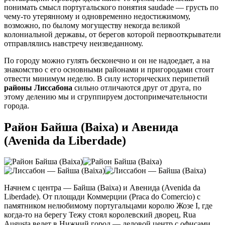
понимать смысл португальского понятия saudade — грусть по
чему-то утерянному и одновременно недостижимому,
возможно, по былому могуществу некогда великой
колониальной державы, от берегов которой первооткрыватели
отправлялись навстречу неизведанному.
По городу можно гулять бесконечно и он не надоедает, а на
знакомство с его основными районами и пригородами стоит
отвести минимум неделю. В силу исторических перипетий
районы Лиссабона
сильно отличаются друг от друга, по
этому делению мы и сгруппируем достопримечательности
города.
Район Байша (Baixa) и Авенида
(Avenida da Liberdade)
Начнем с центра — Байша (Baixa) и Авенида (Avenida da
Liberdade). От площади Коммерции (Praca do Comercio) с
памятником нелюбимому португальцами королю Жозе I, где
когда-то на берегу Тежу стоял королевский дворец, Rua
Augusta ведет в Нижний город — деловой центр с офисами,