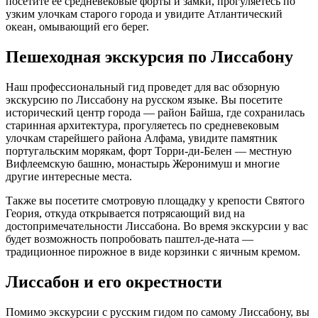
посетите ее средневековые форты и замки, прогуляетесь по
узким улочкам старого города и увидите Атлантический
океан, омывающий его берег.
Пешеходная экскурсия по Лиссабону
Наш профессиональный гид проведет для вас обзорную
экскурсию по Лиссабону на русском языке. Вы посетите
исторический центр города — район Байша, где сохранилась
старинная архитектура, прогуляетесь по средневековым
улочкам старейшего района Алфама, увидите памятник
португальским морякам, форт Торри-ди-Белен — местную
Вифлеемскую башню, монастырь Жеронимуш и многие
другие интересные места.
Также вы посетите смотровую площадку у крепости Святого
Геория, откуда открывается потрясающий вид на
достопримечательности Лиссабона. Во время экскурсии у вас
будет возможность попробовать паштел-де-ната —
традиционное пирожное в виде корзинки с яичным кремом.
Лиссабон и его окрестности
Помимо экскурсии с русским гидом по самому Лиссабону, вы