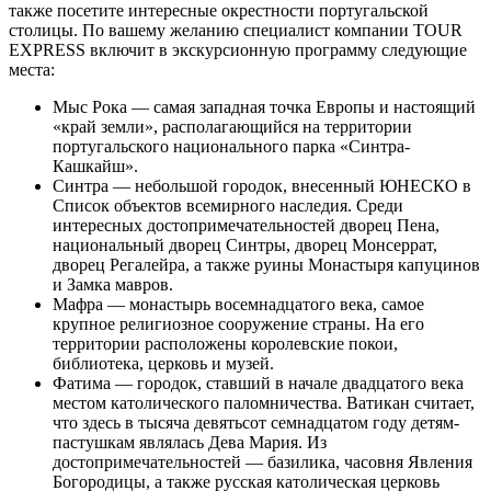
также посетите интересные окрестности португальской
столицы. По вашему желанию специалист компании TOUR
EXPRESS включит в экскурсионную программу следующие
места:
Мыс Рока — самая западная точка Европы и настоящий
«край земли», располагающийся на территории
португальского национального парка «Синтра-
Кашкайш».
Синтра — небольшой городок, внесенный ЮНЕСКО в
Список объектов всемирного наследия. Среди
интересных достопримечательностей дворец Пена,
национальный дворец Синтры, дворец Монсеррат,
дворец Регалейра, а также руины Монастыря капуцинов
и Замка мавров.
Мафра — монастырь восемнадцатого века, самое
крупное религиозное сооружение страны. На его
территории расположены королевские покои,
библиотека, церковь и музей.
Фатима — городок, ставший в начале двадцатого века
местом католического паломничества. Ватикан считает,
что здесь в тысяча девятьсот семнадцатом году детям-
пастушкам являлась Дева Мария. Из
достопримечательностей — базилика, часовня Явления
Богородицы, а также русская католическая церковь