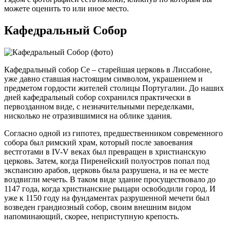
можете оценить то или иное место.
Кафедральный Собор
Кафедральный собор Се – старейшая церковь в Лиссабоне,
уже давно ставшая настоящим символом, украшением и
предметом гордости жителей столицы Португалии. До наших
дней кафедральный собор сохранился практически в
первозданном виде, с незначительными переделками,
нисколько не отразившимися на облике здания.
Согласно одной из гипотез, предшественником современного
собора был римский храм, который после завоевания
вестготами в IV-V веках был превращен в христианскую
церковь. Затем, когда Пиренейский полуостров попал под
экспансию арабов, церковь была разрушена, и на ее месте
воздвигли мечеть. В таком виде здание просуществовало до
1147 года, когда христианские рыцари освободили город. И
уже к 1150 году на фундаментах разрушенной мечети был
возведен грандиозный собор, своим внешним видом
напоминающий, скорее, неприступную крепость.