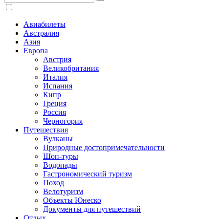
Авиабилеты
Австралия
Азия
Европа
Австрия
Великобритания
Италия
Испания
Кипр
Греция
Россия
Черногория
Путешествия
Вулканы
Природные достопримечательности
Шоп-туры
Водопады
Гастрономический туризм
Поход
Велотуризм
Объекты Юнеско
Документы для путешествий
Отдых