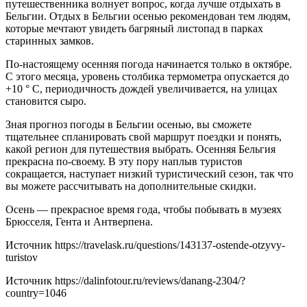
путешественника волнует вопрос, когда лучше отдыхать в
Бельгии. Отдых в Бельгии осенью рекомендован тем людям,
которые мечтают увидеть багряный листопад в парках
старинных замков.
По-настоящему осенняя погода начинается только в октябре.
С этого месяца, уровень столбика термометра опускается до
+10 ° С, периодичность дождей увеличивается, на улицах
становится сыро.
Зная прогноз погоды в Бельгии осенью, вы сможете
тщательнее спланировать свой маршрут поездки и понять,
какой регион для путешествия выбрать. Осенняя Бельгия
прекрасна по-своему. В эту пору наплыв туристов
сокращается, наступает низкий туристический сезон, так что
вы можете рассчитывать на дополнительные скидки.
Осень — прекрасное время года, чтобы побывать в музеях
Брюсселя, Гента и Антверпена.
Источник
https://travelask.ru/questions/143137-ostende-otzyvy-
turistov
Источник
https://dalinfotour.ru/reviews/danang-2304/?
country=1046