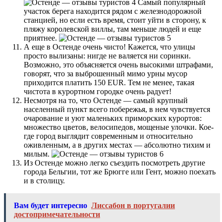
Самый популярный
участок берега находится рядом с железнодорожной
станцией, но если есть время, стоит уйти в сторону, к
пляжу королевской виллы, там меньше людей и еще
приятнее.
А еще в Остенде очень чисто! Кажется, что улицы
просто вылизаны: нигде не валяется ни соринки.
Возможно, это объясняется очень высокими штрафами,
говорят, что за выброшенный мимо урны мусор
приходится платить 150 EUR. Тем не менее, такая
чистота в курортном городке очень радует!
Несмотря на то, что Остенде — самый крупный
населенный пункт всего побережья, в нем чувствуется
очарование и уют маленьких приморских курортов:
множество цветов, велосипедов, мощеные улочки. Кое-
где город выглядит современным и относительно
оживленным, а в других местах — абсолютно тихим и
милым.
Из Остенде можно легко съездить посмотреть другие
города Бельгии, тот же Брюгге или Гент, можно поехать
и в столицу.
Вам будет интересно
Лиссабон в португалии
достопримечательности