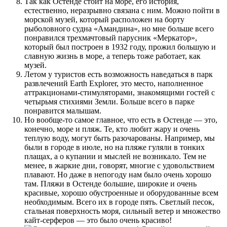
Так как Остенде стоит на море, его история,
естественно, неразрывно связана с ним. Можно пойти в
морской музей, который расположен на борту
рыболовного судна «Амандина», но мне больше всего
понравился трехмачтовый парусник «Меркатор»,
который был построен в 1932 году, прожил большую и
славную жизнь в море, а теперь тоже работает, как
музей.
Летом у туристов есть возможность наведаться в парк
развлечений Earth Explorer, это место, наполненное
аттракционами-стимуляторами, знакомящими гостей с
четырьмя стихиями Земли. Больше всего в парке
понравится малышам.
Но вообще-то самое главное, что есть в Остенде — это,
конечно, море и пляж. Те, кто любит жару и очень
теплую воду, могут быть разочарованы. Например, мы
были в городе в июле, но на пляже гуляли в тонких
плащах, а о купании и мыслей не возникало. Тем не
менее, в жаркие дни, говорят, многие с удовольствием
плавают. Но даже в непогоду нам было очень хорошо
там. Пляжи в Остенде большие, широкие и очень
красивые, хорошо обустроенные и оборудованные всем
необходимым. Всего их в городе пять. Светлый песок,
стальная поверхность моря, сильный ветер и множество
кайт-серферов — это было очень красиво!