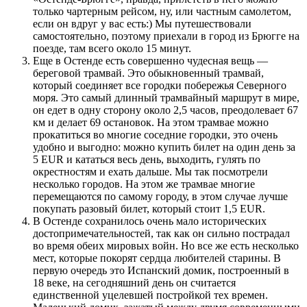
только чартерным рейсом, ну, или частным самолетом,
если он вдруг у вас есть:) Мы путешествовали
самостоятельно, поэтому приехали в город из Брюгге на
поезде, там всего около 15 минут.
Еще в Остенде есть совершенно чудесная вещь —
береговой трамвай. Это обыкновенный трамвай,
который соединяет все городки побережья Северного
моря. Это самый длинный трамвайный маршрут в мире,
он едет в одну сторону около 2,5 часов, преодолевает 67
км и делает 69 остановок. На этом трамвае можно
прокатиться во многие соседние городки, это очень
удобно и выгодно: можно купить билет на один день за
5 EUR и кататься весь день, выходить, гулять по
окрестностям и ехать дальше. Мы так посмотрели
несколько городов. На этом же трамвае многие
перемещаются по самому городу, в этом случае лучше
покупать разовый билет, который стоит 1,5 EUR.
В Остенде сохранилось очень мало исторических
достопримечательностей, так как он сильно пострадал
во время обеих мировых войн. Но все же есть несколько
мест, которые покорят сердца любителей старины. В
первую очередь это Испанский домик, построенный в
18 веке, на сегодняшний день он считается
единственной уцелевшей постройкой тех времен.