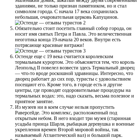
Маленький домик, зажатый между двумя современными
зданиями, не только признан памятником, но и стал
символом города. С начала 17 века сохранилась
небольшая, очаровательная церковь Капуцинов.
Обязательно стоит посетить главный собор города, он
носит имя святых Петра и Павла. Это величественная
неоготика конца 19-начала 20 веков. Внутри есть
потрясающе красивые витражи!
Остенде еще с 19 века считается королевским
термальным курортом. Это объясняется тем, что король
Леопольд II повелел возвести здесь Термальный дворец
— что-то вроде роскошной здравницы. Интересно, что
дворец работает до сих пор, туристы с удовольствием
посещают его. Кроме того, в городе есть и другие
центры, где проводят оздоровительные процедуры на
термальных водах: это, надо сказать, весьма полезное и
приятное занятие.
Из музеев ни в коем случае нельзя пропустить
Раверсейде. Это комплекс, расположенный под
открытым небом. В него входит три музея (старинная
усадьба принца Шарля, рыбацкая деревушка и военные
укрепления времен Второй мировой войны, так
называемый Атлантический вал) и большой парк.