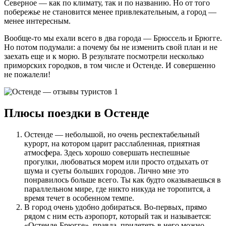
Северное — как по климату, так и по названию. Но от того
побережье не становится менее привлекательным, а город —
менее интересным.
Вообще-то мы ехали всего в два города — Брюссель и Брюгге.
Но потом подумали: а почему бы не изменить свой план и не
заехать еще и к морю. В результате посмотрели несколько
приморских городков, в том числе и Остенде. И совершенно
не пожалели!
Плюсы поездки в Остенде
Остенде — небольшой, но очень респектабельный
курорт, на котором царит расслабленная, приятная
атмосфера. Здесь хорошо совершать неспешные
прогулки, любоваться морем или просто отдыхать от
шума и суеты больших городов. Лично мне это
понравилось больше всего. Ты как будто оказываешься в
параллельном мире, где никто никуда не торопится, а
время течет в особенном темпе.
В город очень удобно добираться. Во-первых, прямо
рядом с ним есть аэропорт, который так и называется:
«Остенде-Брюгге», правда, прилететь в него можно