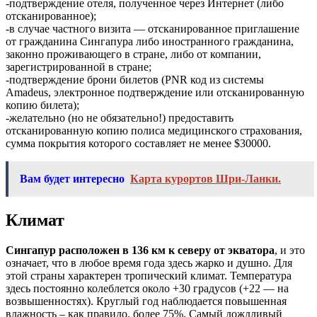
-подтверждение отеля, полученное через Интернет (либо
отсканированное);
-в случае частного визита — отсканированное приглашение
от гражданина Сингапура либо иностранного гражданина,
законно проживающего в стране, либо от компании,
зарегистрированной в стране;
-подтверждение брони билетов (PNR код из системы
Amadeus, электронное подтверждение или отсканированную
копию билета);
-желательно (но не обязательно!) предоставить
отсканированную копию полиса медицинского страхования,
сумма покрытия которого составляет не менее $30000.
Вам будет интересно
Карта курортов Шри-Ланки.
Климат
Сингапур расположен в 136 км к северу от экватора
, и это
означает, что в любое время года здесь жарко и душно. Для
этой страны характерен тропический климат. Температура
здесь постоянно колеблется около +30 градусов (+22 — на
возвышенностях). Круглый год наблюдается повышенная
влажность – как правило, более 75%. Самый дождливый