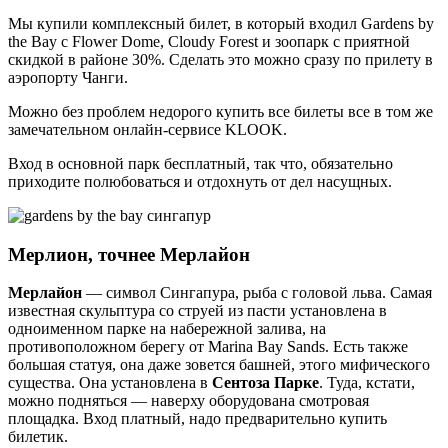
Мы купили комплексный билет, в который входил Gardens by
the Bay c Flower Dome, Cloudy Forest и зоопарк с приятной
скидкой в районе 30%. Сделать это можно сразу по прилету в
аэропорту Чанги.
Можно без проблем недорого купить все билеты все в том же
замечательном онлайн-сервисе KLOOK.
Вход в основной парк бесплатный, так что, обязательно
приходите полюбоваться и отдохнуть от дел насущных.
Мерлион, точнее Мерлайон
Мерлайон
— символ Сингапура, рыба с головой льва. Самая
известная скульптура со струей из пасти установлена в
одноименном парке на набережной залива, на
противоположном берегу от Marina Bay Sands. Есть также
большая статуя, она даже зовется башней, этого мифического
существа. Она установлена в
Сентоза Парке
. Туда, кстати,
можно подняться — наверху оборудована смотровая
площадка. Вход платный, надо предварительно купить
билетик.