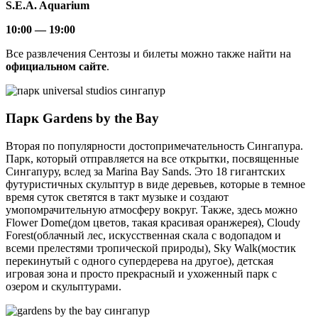
S.E.A. Aquarium
10:00 — 19:00
Все развлечения Сентозы и билеты можно также найти на
официальном сайте
.
Парк Gardens by the Bay
Вторая по популярности достопримечательность Сингапура.
Парк, который отправляется на все открытки, посвященные
Сингапуру, вслед за Marina Bay Sands. Это 18 гигантских
футуристичных скульптур в виде деревьев, которые в темное
время суток светятся в такт музыке и создают
умопомрачительную атмосферу вокруг. Также, здесь можно
Flower Dome(дом цветов, такая красивая оранжерея), Cloudy
Forest(облачный лес, искусственная скала с водопадом и
всеми прелестями тропической природы), Sky Walk(мостик
перекинутый с одного супердерева на другое), детская
игровая зона и просто прекрасный и ухоженный парк с
озером и скульптурами.