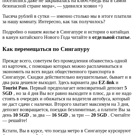
поселились даже не закрывалась на ключ:»Ведь Вы в самой
безопасной стране мира», — удивился хозяин =)
Тысяча рублей в сутки — именно столько мы в итоге платили
за нашу комнату. Интересно, как так получилось?
Подробно о нашем жилье в Сингапуре и истории о китайцах
в канун китайского Нового Года читайте в
отдельной статье
.
Как перемещаться по Сингапуру
Прежде всего, советуем без промедления обзавестись одной
из карточек, с помощью которых можно расплачиваться и
экономить на всех видах общественного транспорта в
Сингапуре. Скидки действительно внушительные, бывает и в
два раза дешевле выходит. Здесь варианта два
EZ-link
и
Tourist Pass
. Первый предполагает невозвратный депозит
5
SGD
, но за 4 дня Вы все равно выходите в плюс, да и не надо
стоять в очередях и обижаться на водителя автобуса, который
не даст сдачи с налички. Второго хватает максимум на 3 дня,
депозит возвращается, поездки безлимитные, а платите Вы за
день
10 SGD
, за два —
16 SGD
, за три —
20 SGD
. Считайте
— решайте!
Кстати, Вы в курсе, что поезда метро в Сингапуре курсируют