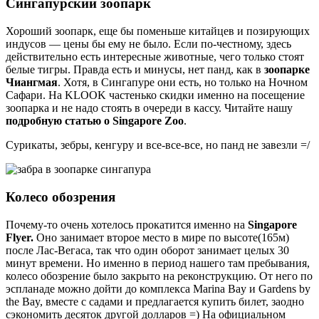
Сингапурский зоопарк
Хороший зоопарк, еще бы поменьше китайцев и позирующих
индусов — цены бы ему не было. Если по-честному, здесь
действительно есть интересные животные, чего только стоят
белые тигры. Правда есть и минусы, нет панд, как в
зоопарке
Чиангмая
. Хотя, в Сингапуре они есть, но только на Ночном
Сафари. На KLOOK частенько скидки именно на посещение
зоопарка и не надо стоять в очереди в кассу. Читайте нашу
подробную статью о Singapore Zoo
.
Сурикаты, зебры, кенгуру и все-все-все, но панд не завезли =/
Колесо обозрения
Почему-то очень хотелось прокатится именно на
Singapore
Flyer.
Оно занимает второе место в мире по высоте(165м)
после Лас-Вегаса, так что один оборот занимает целых 30
минут времени. Но именно в период нашего там пребывания,
колесо обозрение было закрыто на реконструкцию. От него по
эспланаде можно дойти до комплекса Marina Bay и Gardens by
the Bay, вместе с садами и предлагается купить билет, заодно
сэкономить десяток другой долларов =) На официальном