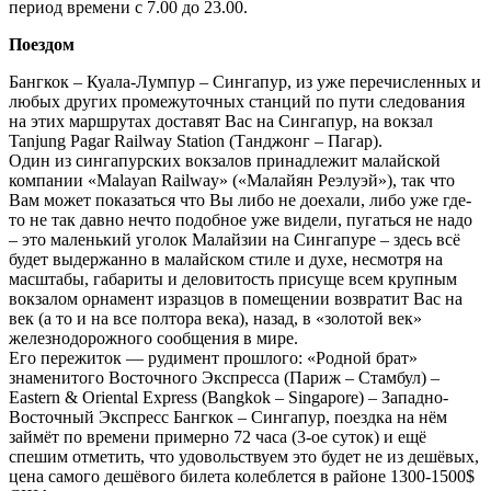
период времени с 7.00 до 23.00.
Поездом
Бангкок – Куала-Лумпур – Сингапур, из уже перечисленных и
любых других промежуточных станций по пути следования
на этих маршрутах доставят Вас на Сингапур, на вокзал
Tanjung Pagar Railway Station (Танджонг – Пагар).
Один из сингапурских вокзалов принадлежит малайской
компании «Malayan Railway» («Малайян Реэлуэй»), так что
Вам может показаться что Вы либо не доехали, либо уже где-
то не так давно нечто подобное уже видели, пугаться не надо
– это маленький уголок Малайзии на Сингапуре – здесь всё
будет выдержанно в малайском стиле и духе, несмотря на
масштабы, габариты и деловитость присуще всем крупным
вокзалом орнамент изразцов в помещении возвратит Вас на
век (а то и на все полтора века), назад, в «золотой век»
железнодорожного сообщения в мире.
Его пережиток — рудимент прошлого: «Родной брат»
знаменитого Восточного Экспресса (Париж – Стамбул) –
Eastern & Oriental Express (Bangkok – Singapore) – Западно-
Восточный Экспресс Бангкок – Сингапур, поездка на нём
займёт по времени примерно 72 часа (3-ое суток) и ещё
спешим отметить, что удовольствуем это будет не из дешёвых,
цена самого дешёвого билета колеблется в районе 1300-1500$