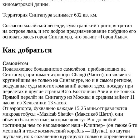
километровой длины.
Территория Сингапура занимает 632 кв. км.
Согласно малайской легенде, суматранский принц встретил
на острове льва, и это доброе предзнаменование побудило его
основать здесь город Сингапура, что значит «Город Льва».
Как добраться
Самолётом
Подавляющее большинство самолётов, прибывающих на
Сингапур, принимает аэропорт Changi (Чанги), он является
крупнейшим не только на Сингапуре, но и в самом регионе,
воздушные суда многих компаний делают здесь посадку при
перелётах в другие страны Юго-Восточной Азии и не только.
Прямой перелёт на Сингапур из Москвы в среднем займёт 11
часов, из Хельсинки 13 часов.
От аэропорта, буквально каждые 15-25 мин.отправляются
микроавтобусы «Maxicab Shattle» (Максикаб Шатл), они
обычно 6-ти местные, которые довезут Вас до любой
гостиницы чем-то напоминают наш «Клиппер» (он также 6-ти
местный и тоже космический корабль — Шутка), но шутки
шутками, но к сожалению курсируют только в определенный