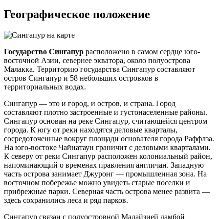
Географическое положение
Государство Сингапур
расположено в самом сердце юго-
восточной Азии, севернее экватора, около полуострова
Малакка. Территорию государства Сингапур составляют
остров Сингапур и 58 небольших островков в
территориальных водах.
Сингапур — это и город, и остров, и страна. Город
составляют плотно застроенные и густонаселенные районы.
Сингапур основан на реке Сингапур, считающейся центром
города. К югу от реки находятся деловые кварталы,
сосредоточенные вокруг площади основателя города Раффлза.
На юго-востоке Чайнатаун граничит с деловыми кварталами.
К северу от реки Сингапур расположен колониальный район,
напоминающий о временах правления англичан. Западную
часть острова занимает Джуронг — промышленная зона. На
восточном побережье можно увидеть старые поселки и
прибрежные парки. Северная часть острова менее развита —
здесь сохранились леса и ряд парков.
Сингапур связан с полуостровной Малайзией дамбой