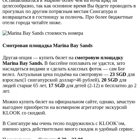
Останавливаться в Марине более чем на ночь вряд ли
целесообразно, так как основное время Вы будете проводить в
прогулках по другим потрясным местам Сингапура и
возвращаться в гостиницу за полночь. Про более бюджетные
отели города читайте ниже.
Смотровая площадка Marina Bay Sands
Другая опция — купить билет на
смотровую площадку
Marina Bay Sands.
В бассейне поплавать не удастся, зато
насладиться видами и сделать классных фоток — сам Бог
велел. Актуальная цена подъёма на смотровую —
23 SGD
для
взрослых(1 сингапурский доллар=46 рублей),
20 SGD
для
людей старше 65 лет,
17 SGD
для детей (2-12) и бесплатно до 2
лет.
Можно купить билет на официальном сайте, однако, зачастую
выгоднее приобрести на всемирном агрегаторе экскурсий
KLOOK со скидкой.
В Сингапуре мы очень тесно подружились с KLOOK’ом,
именно здесь действительно много скидок и удобный сервис.