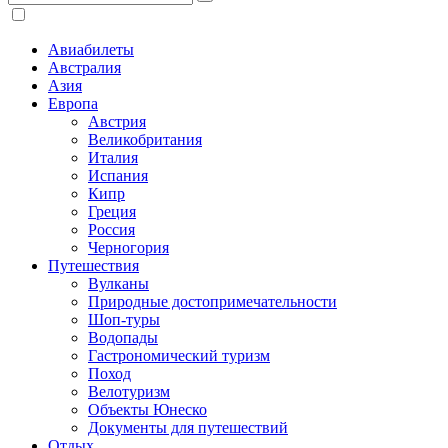
Авиабилеты
Австралия
Азия
Европа
Австрия
Великобритания
Италия
Испания
Кипр
Греция
Россия
Черногория
Путешествия
Вулканы
Природные достопримечательности
Шоп-туры
Водопады
Гастрономический туризм
Поход
Велотуризм
Объекты Юнеско
Документы для путешествий
Отдых