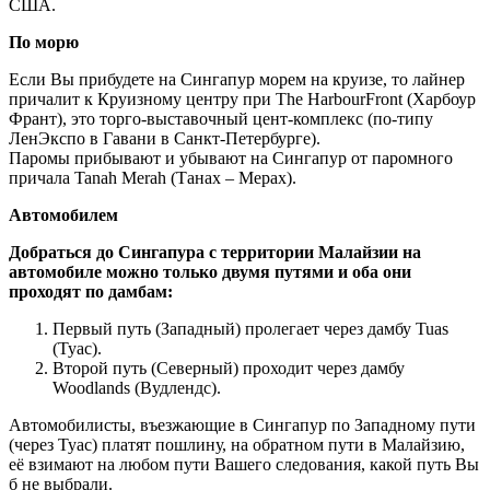
США.
По морю
Если Вы прибудете на Сингапур морем на круизе, то лайнер
причалит к Круизному центру при The HarbourFront (Харбоур
Франт), это торго-выставочный цент-комплекс (по-типу
ЛенЭкспо в Гавани в Санкт-Петербурге).
Паромы прибывают и убывают на Сингапур от паромного
причала Tanah Merah (Танах – Мерах).
Автомобилем
Добраться до Сингапура с территории Малайзии на
автомобиле можно только двумя путями и оба они
проходят по дамбам:
Первый путь (Западный) пролегает через дамбу Tuas
(Туас).
Второй путь (Северный) проходит через дамбу
Woodlands (Вудлендс).
Автомобилисты, въезжающие в Сингапур по Западному пути
(через Туас) платят пошлину, на обратном пути в Малайзию,
её взимают на любом пути Вашего следования, какой путь Вы
б не выбрали.