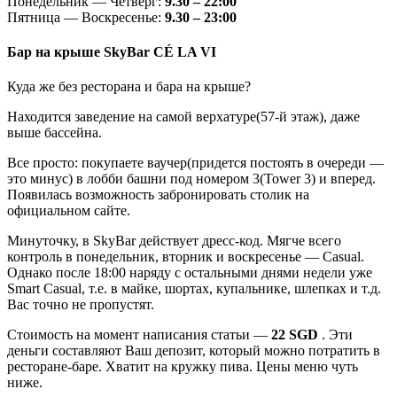
Понедельник — Четверг:
9.30 – 22:00
Пятница — Воскресенье:
9.30 – 23:00
Бар на крыше SkyBar CÉ LA VI
Куда же без ресторана и бара на крыше?
Находится заведение на самой верхатуре(57-й этаж), даже
выше бассейна.
Все просто: покупаете ваучер(придется постоять в очереди —
это минус) в лобби башни под номером 3(Tower 3) и вперед.
Появилась возможность забронировать столик на
официальном сайте.
Минуточку, в SkyBar действует дресс-код. Мягче всего
контроль в понедельник, вторник и воскресенье — Casual.
Однако после 18:00 наряду с остальными днями недели уже
Smart Casual, т.е. в майке, шортах, купальнике, шлепках и т.д.
Вас точно не пропустят.
Стоимость на момент написания статьи —
22 SGD
. Эти
деньги составляют Ваш депозит, который можно потратить в
ресторане-баре. Хватит на кружку пива. Цены меню чуть
ниже.