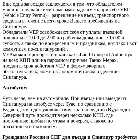
Ещё одна загвоздка заключается в том, что обладателям
машины с малайскими номерами надо иметь при себе VEP
(Vehicle Entry Permit) – разрешение на въезд транспортного
средства в течение всего срока Вашего пребывания на
Сингапуре.
Обладатели VEP освобождают себя от уплаты въездной
пошлины с 19.00 до 2.00 по рабочим дням, после 15.00 в
субботу, а также по воскресениям и праздникам, вот такой вот
коммунизм по-сингапурский…
VEP можно приобрести в киосках «Land Transport Authority»
на всех КПП или на паромном причале Танах Мерах,
продлить срок действия VEP, в форс-мажорных
обстоятельствах, можно в любом почтовом отделение
Сингапура.
Автобусом
Чуть легче, чем на автомобиле. При въезде или выезде из
Сингапура на автобусе через Туас, по сравнению с
Вудлендсом, одно удовольствия, т.к. последний (Вудлендс)
Северный путь проходит через несколько КПП, где
постоянные пробки по утрам и вечерам, а также по
праздникам и выходным.
Гражданам России и СНГ для въезда в Сингапур требуется