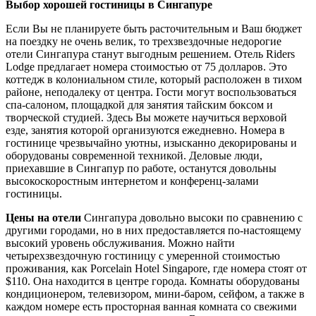
Выбор хорошей гостиницы в Сингапуре
Если Вы не планируете быть расточительным и Ваш бюджет
на поездку не очень велик, то трехзвездочные недорогие
отели Сингапура станут выгодным решением. Отель Riders
Lodge предлагает номера стоимостью от 75 долларов. Это
коттедж в колониальном стиле, который расположен в тихом
районе, неподалеку от центра. Гости могут воспользоваться
спа-салоном, площадкой для занятия тайским боксом и
творческой студией. Здесь Вы можете научиться верховой
езде, занятия которой организуются ежедневно. Номера в
гостинице чрезвычайно уютны, изысканно декорированы и
оборудованы современной техникой. Деловые люди,
приехавшие в Сингапур по работе, останутся довольны
высокоскоростным интернетом и конференц-залами
гостиницы.
Цены на отели
Сингапура довольно высоки по сравнению с
другими городами, но в них предоставляется по-настоящему
высокий уровень обслуживания. Можно найти
четырехзвездочную гостиницу с умеренной стоимостью
проживания, как Porcelain Hotel Singapore, где номера стоят от
$110. Она находится в центре города. Комнаты оборудованы
кондиционером, телевизором, мини-баром, сейфом, а также в
каждом номере есть просторная ванная комната со свежими