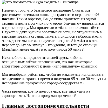
Начнем с того, что безвизовое посещение Сингапура
россиянами возможно лишь при транзите и ограничено
96
часами
. Таким образом, Вы должны прилететь из одной
страны и после прогулок по «городу будущего» направляться
в третью страну. Мы прилетели в «бананово-лимонный» с
Пхукета и даже купили обратные билеты, не углубившись в
визовые правила страны. Тикеты пришлось выбросить(хотя
часть денег мы все же получили назад от Air Asia) и взять
перелет до Куала-Лумпур. Это удобно, лететь до столицы
Малайзии менее часа(у нас получилось 50 минут).
Искать билеты предпочтительней
здесь
, либо на
официальных сайтах перевозчиков, так как некоторые
агрегаторы добавляют к цене «неправильную» комиссию.
Мы подобрали рейсы так, чтобы по максимуму использовать
отведенное на транзит время и получили 95 часов 30 минут на
исследование прекрасного города-государства =)
Часть времени, где-то полтора часа, все-таки ушла на
аэропорт, хоть Чанги и продуман до мелочей.
Главные достопримечательности