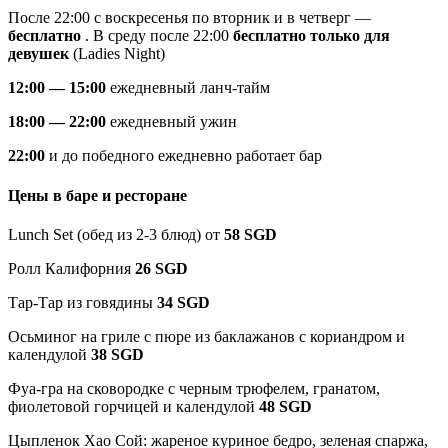
После 22:00 с воскресенья по вторник и в четверг —
бесплатно
. В среду после 22:00
бесплатно только для
девушек
(Ladies Night)
12:00 — 15:00
ежедневный ланч-тайм
18:00 — 22:00
ежедневный ужин
22:00
и до победного ежедневно работает бар
Цены в баре и ресторане
Lunch Set (обед из 2-3 блюд) от
58 SGD
Ролл Калифорния
26 SGD
Тар-Тар из говядины
34 SGD
Осьминог на гриле с пюре из баклажанов с кориандром и
календулой
38 SGD
Фуа-гра на сковородке с черным трюфелем, гранатом,
фиолетовой горчицей и календулой
48 SGD
Цыпленок Хао Сой: жареное куриное бедро, зеленая спаржа,