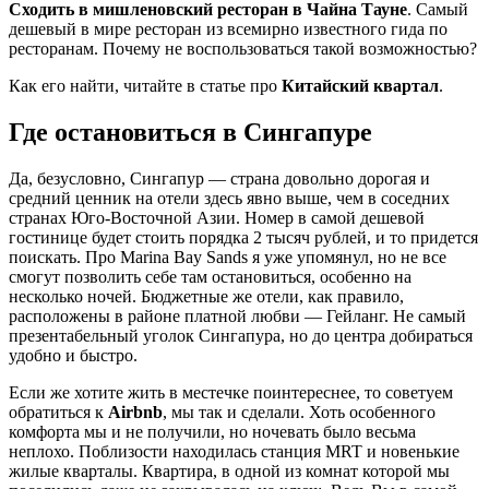
Сходить в мишленовский ресторан в Чайна Тауне
. Самый
дешевый в мире ресторан из всемирно известного гида по
ресторанам. Почему не воспользоваться такой возможностью?
Как его найти, читайте в статье про
Китайский квартал
.
Где остановиться в Сингапуре
Да, безусловно, Сингапур — страна довольно дорогая и
средний ценник на отели здесь явно выше, чем в соседних
странах Юго-Восточной Азии. Номер в самой дешевой
гостинице будет стоить порядка 2 тысяч рублей, и то придется
поискать. Про Marina Bay Sands я уже упомянул, но не все
смогут позволить себе там остановиться, особенно на
несколько ночей. Бюджетные же отели, как правило,
расположены в районе платной любви — Гейланг. Не самый
презентабельный уголок Сингапура, но до центра добираться
удобно и быстро.
Если же хотите жить в местечке поинтереснее, то советуем
обратиться к
Airbnb
, мы так и сделали. Хоть особенного
комфорта мы и не получили, но ночевать было весьма
неплохо. Поблизости находилась станция MRT и новенькие
жилые кварталы. Квартира, в одной из комнат которой мы