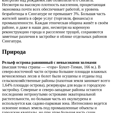
контролю над рождаемостью позволили его снизить.
Несмотря на высокую плотность населения, процветающая
экономика почти всех обеспечивает работой, и уровень
безработицы в Сингапуре не превышает 3%. Большая часть
жителей занята в сфере услуг (торговля, финансы) и
промышленности. Каждая этническая община живёт в своём
районе, и даже в наши дни, несмотря на коренную
реконструкцию города и расселение трущоб, сохраняются
заметные различия в застройке и облике отдельных районов
Сингапура.
Природа
Рельеф острова равнинный с невысокими холмами
(высшая точка страны — «гора» Букит-Тиман, 166 м.). В
северо-восточной части острова большие площади влажных
вечнозеленых лесов и болот были осушены и отданы под
сельскохозяйственные районы (пахотная земля занимает всего
1,64% площади острова), резервуары для воды и городскую
застройку. Северные и северо-западные районы остаются
последними нетронутыми островами экваториальной
растительности, но большая часть их окультурена и
используется как садово-парковая зона. Интенсивно ведется
освоение новых земель под промышленные объекты и
городские кварталы, но при этом большая часть суши