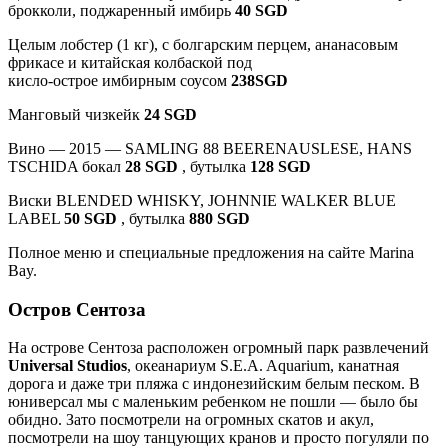
брокколи, поджаренный имбирь
40 SGD
Целым лобстер (1 кг), с болгарским перцем, ананасовым
фрикасе и китайская колбаской под
кисло-острое имбирным соусом
238SGD
Манговый чизкейк
24 SGD
Вино — 2015 — SAMLING 88 BEERENAUSLESE, HANS
TSCHIDA бокал
28 SGD
, бутылка
128 SGD
Виски BLENDED WHISKY, JOHNNIE WALKER BLUE
LABEL
50 SGD
, бутылка
880 SGD
Полное меню и специальные предложения на сайте Marina
Bay.
Остров Сентоза
На острове Сентоза расположен огромный парк развлечений
Universal Studios
, океанариум S.E.A. Aquarium, канатная
дорога и даже три пляжа с индонезийским белым песком. В
юниверсал мы с маленьким ребенком не пошли — было бы
обидно. Зато посмотрели на огромных скатов и акул,
посмотрели на шоу танцующих кранов и просто погуляли по