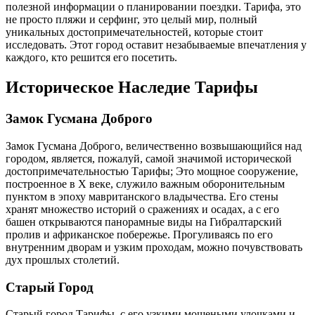
полезной информации о планировании поездки. Тарифа, это
не просто пляжи и серфинг, это целый мир, полный
уникальных достопримечательностей, которые стоит
исследовать. Этот город оставит незабываемые впечатления у
каждого, кто решится его посетить.
Историческое Наследие Тарифы
Замок Гусмана Доброго
Замок Гусмана Доброго, величественно возвышающийся над
городом, является, пожалуй, самой значимой исторической
достопримечательностью Тарифы; Это мощное сооружение,
построенное в X веке, служило важным оборонительным
пунктом в эпоху мавританского владычества. Его стены
хранят множество историй о сражениях и осадах, а с его
башен открываются панорамные виды на Гибралтарский
пролив и африканское побережье. Прогуливаясь по его
внутренним дворам и узким проходам, можно почувствовать
дух прошлых столетий.
Старый Город
Старый город Тарифы, с его узкими мощеными улочками и