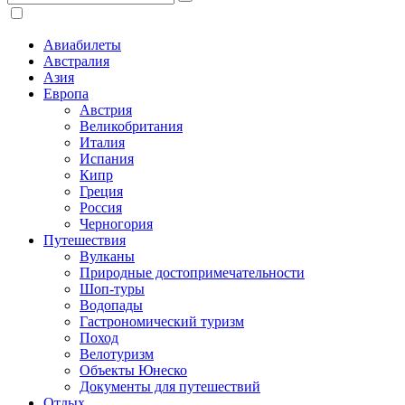
Авиабилеты
Австралия
Азия
Европа
Австрия
Великобритания
Италия
Испания
Кипр
Греция
Россия
Черногория
Путешествия
Вулканы
Природные достопримечательности
Шоп-туры
Водопады
Гастрономический туризм
Поход
Велотуризм
Объекты Юнеско
Документы для путешествий
Отдых