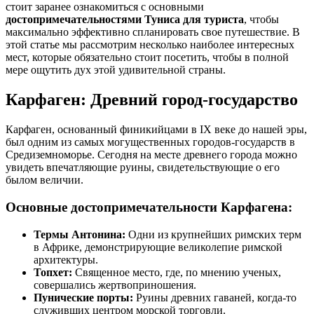
стоит заранее ознакомиться с основными
достопримечательностями Туниса для туриста
, чтобы
максимально эффективно спланировать свое путешествие. В
этой статье мы рассмотрим несколько наиболее интересных
мест, которые обязательно стоит посетить, чтобы в полной
мере ощутить дух этой удивительной страны.
Карфаген: Древний город-государство
Карфаген, основанный финикийцами в IX веке до нашей эры,
был одним из самых могущественных городов-государств в
Средиземноморье. Сегодня на месте древнего города можно
увидеть впечатляющие руины, свидетельствующие о его
былом величии.
Основные достопримечательности Карфагена:
Термы Антонина:
Одни из крупнейших римских терм
в Африке, демонстрирующие великолепие римской
архитектуры.
Топхет:
Священное место, где, по мнению ученых,
совершались жертвоприношения.
Пунические порты:
Руины древних гаваней, когда-то
служивших центром морской торговли.