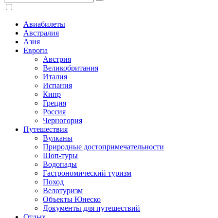
Авиабилеты
Австралия
Азия
Европа
Австрия
Великобритания
Италия
Испания
Кипр
Греция
Россия
Черногория
Путешествия
Вулканы
Природные достопримечательности
Шоп-туры
Водопады
Гастрономический туризм
Поход
Велотуризм
Объекты Юнеско
Документы для путешествий
Отдых