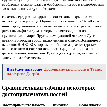
крупнейшую пустыню в мире. Здесь можно покататься на
верблюдах, переночевать в берберском лагере и полюбоваться
захватывающими дух пейзажами.
В самом сердце этой африканской страны, скрываются
настоящие сокровища. Одним из таких является Эль-Джем
⸺ город, знаменитый своим великолепно сохранившимся
римским амфитеатром, который является одним из
крупнейших в мире. Другой жемчужиной является Дугга ⸺
древний римский город, включенный в список Всемирного
наследия ЮНЕСКО, поражающий своим архитектурным
великолепием и богатой историей. Среди разнообразия
достопримечательностей Туниса для туриста
, эти места
занимают особое место.
Вам будет интересно
Достопримечательности в Тунисе
на острове Джерба
Сравнительная таблица некоторых
достопримечательностей
Достопримечательность
Описание
Особенности