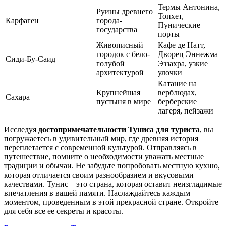
Термы Антонина,
Руины древнего
Топхет,
Карфаген
города-
Пунические
государства
порты
Живописный
Кафе де Натт,
городок с бело-
Дворец Эннежма
Сиди-Бу-Саид
голубой
Эззахра, узкие
архитектурой
улочки
Катание на
Крупнейшая
верблюдах,
Сахара
пустыня в мире
берберские
лагеря, пейзажи
Исследуя
достопримечательности Туниса для туриста
, вы
погружаетесь в удивительный мир, где древняя история
переплетается с современной культурой. Отправляясь в
путешествие, помните о необходимости уважать местные
традиции и обычаи. Не забудьте попробовать местную кухню,
которая отличается своим разнообразием и вкусовыми
качествами. Тунис – это страна, которая оставит неизгладимые
впечатления в вашей памяти. Наслаждайтесь каждым
моментом, проведенным в этой прекрасной стране. Откройте
для себя все ее секреты и красоты.