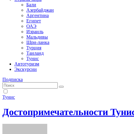
Бали
Азербайджан
Аргентина
Египет
ОАЭ
Израиль
Мальдивы
Шри-ланка
Турция
Таиланд
Тунис
Автотуризм
Экскурсии
Подписка
Тунис
Достопримечательности Туниса