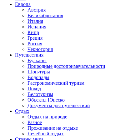
Европа
Австрия
Великобритания
Италия
Испания
Кипр
Греция
Россия
Черногория
Путешествия
Вулканы
Природные достопримечательности
Шоп-туры
Водопады
Гастрономический туризм
Поход
Велотуризм
Объекты Юнеско
Документы для путешествий
Отдых
Отдых на природе
Разное
Проживание на отдыхе
Лечебный отдых
Страны мира