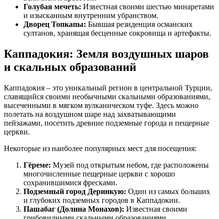
Голубая мечеть:
Известная своими шестью минаретами
и изысканным внутренним убранством.
Дворец Топкапы:
Бывшая резиденция османских
султанов, хранящая бесценные сокровища и артефакты.
Каппадокия: Земля воздушных шаров
и скальных образований
Каппадокия – это уникальный регион в центральной Турции,
славящийся своими необычными скальными образованиями,
высеченными в мягком вулканическом туфе. Здесь можно
полетать на воздушном шаре над захватывающими
пейзажами, посетить древние подземные города и пещерные
церкви.
Некоторые из наиболее популярных мест для посещения:
Гёреме:
Музей под открытым небом, где расположены
многочисленные пещерные церкви с хорошо
сохранившимися фресками.
Подземный город Деринкую:
Один из самых больших
и глубоких подземных городов в Каппадокии.
Пашабаг (Долина Монахов):
Известная своими
грибовидными скальными образованиями.