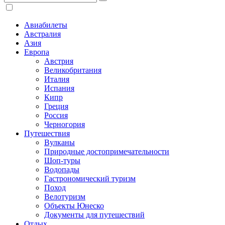
Авиабилеты
Австралия
Азия
Европа
Австрия
Великобритания
Италия
Испания
Кипр
Греция
Россия
Черногория
Путешествия
Вулканы
Природные достопримечательности
Шоп-туры
Водопады
Гастрономический туризм
Поход
Велотуризм
Объекты Юнеско
Документы для путешествий
Отдых