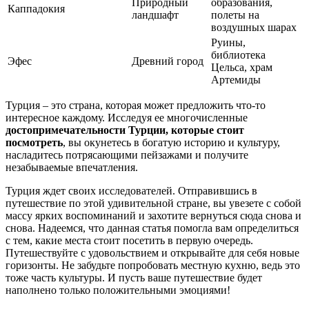
Природный
образования,
Каппадокия
ландшафт
полеты на
воздушных шарах
Руины,
библиотека
Эфес
Древний город
Цельса, храм
Артемиды
Турция – это страна, которая может предложить что-то
интересное каждому. Исследуя ее многочисленные
достопримечательности Турции, которые стоит
посмотреть
, вы окунетесь в богатую историю и культуру,
насладитесь потрясающими пейзажами и получите
незабываемые впечатления.
Турция ждет своих исследователей. Отправившись в
путешествие по этой удивительной стране, вы увезете с собой
массу ярких воспоминаний и захотите вернуться сюда снова и
снова. Надеемся, что данная статья помогла вам определиться
с тем, какие места стоит посетить в первую очередь.
Путешествуйте с удовольствием и открывайте для себя новые
горизонты. Не забудьте попробовать местную кухню, ведь это
тоже часть культуры. И пусть ваше путешествие будет
наполнено только положительными эмоциями!