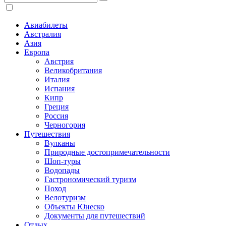
Авиабилеты
Австралия
Азия
Европа
Австрия
Великобритания
Италия
Испания
Кипр
Греция
Россия
Черногория
Путешествия
Вулканы
Природные достопримечательности
Шоп-туры
Водопады
Гастрономический туризм
Поход
Велотуризм
Объекты Юнеско
Документы для путешествий
Отдых