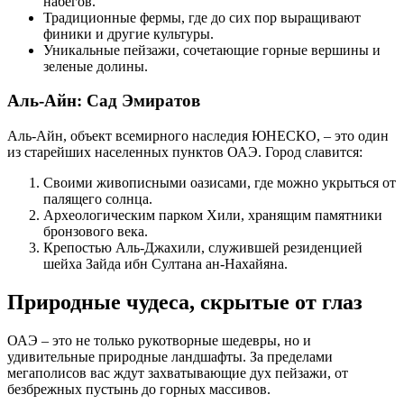
набегов.
Традиционные фермы, где до сих пор выращивают
финики и другие культуры.
Уникальные пейзажи, сочетающие горные вершины и
зеленые долины.
Аль-Айн: Сад Эмиратов
Аль-Айн, объект всемирного наследия ЮНЕСКО, – это один
из старейших населенных пунктов ОАЭ. Город славится:
Своими живописными оазисами, где можно укрыться от
палящего солнца.
Археологическим парком Хили, хранящим памятники
бронзового века.
Крепостью Аль-Джахили, служившей резиденцией
шейха Зайда ибн Султана ан-Нахайяна.
Природные чудеса, скрытые от глаз
ОАЭ – это не только рукотворные шедевры, но и
удивительные природные ландшафты. За пределами
мегаполисов вас ждут захватывающие дух пейзажи, от
безбрежных пустынь до горных массивов.