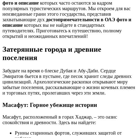
фото и описание
которых часто остаются за кадром
популярных туристических маршрутов. Мы откроем для вас
неизведанные грани этого государства, представив
захватывающие дух
достопримечательности в ОАЭ фото и
описание
которых вы не найдете в стандартных
путеводителях. Приготовьтесь к путешествию, полному
открытий и неожиданных впечатлений!
Затерянные города и древние
поселения
Забудьте на время о блеске Дубая и Абу-Даби. Сердце
Эмиратов бьется в пустыне, где песок хранит следы древних
цивилизаций. Археологические раскопки открывают миру
забытые поселения, рассказывающие о жизни кочевых племен
и торговых путях, пролегавших через эти земли.
Масафут: Горное убежище истории
Масафут, расположенный в горах Хаджар, – это оазис
спокойствия и древности. Здесь вы найдете:
Руины старинных фортов, служивших защитой от