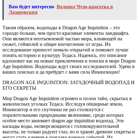
Вам будет интересно
Водопад Чудо-красотка в
Лазаревском
Таким образом, водопады в Dragon Age Inquisition – это
гораздо больше, чем просто красивые элементы ландшафта.
Они являются неотъемлемой частью мира, влияющей на
сюжет, геймплей и общее впечатление от игры. Их
исследование принесет немало открытий и поможет лучше
понять историю и культуру Тедаса. Надеюсь, это описание
вдохновит вас на новые приключения и поиски в мире Dragon
Age Inquisition. Водопады ждут своих исследователей. Удачи в
ваших поисках и да пребудет с вами сила Инквизиции!
DRAGON AGE INQUISITION: ЗАГАДОЧНЫЙ ВОДОПАД И
ЕГО СЕКРЕТЫ
Мир Dragon Age Inquisition огромен и полон тайн, скрытых в
живописных уголках Тедаса. Исследуя обширные земли,
Инквизитор и его спутники не раз столкнутся с
поразительными природными явлениями, среди которых
особое место занимает dragon age inquisition водопад. Эти
каскады воды, низвергающиеся с головокружительной
высоты, не только радуют глаз, но и хранят древние секреты и
могут стать ключом к разгадке важных событий. Их