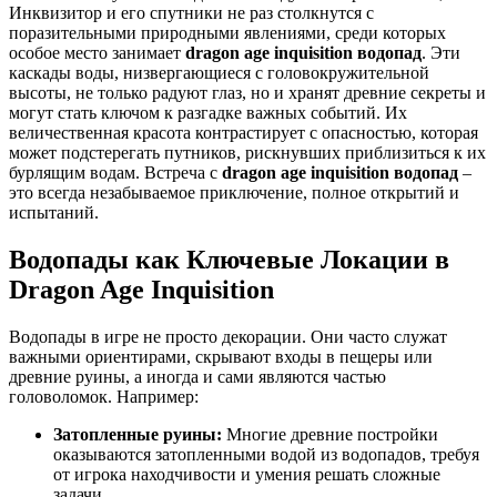
Инквизитор и его спутники не раз столкнутся с
поразительными природными явлениями, среди которых
особое место занимает
dragon age inquisition водопад
. Эти
каскады воды, низвергающиеся с головокружительной
высоты, не только радуют глаз, но и хранят древние секреты и
могут стать ключом к разгадке важных событий. Их
величественная красота контрастирует с опасностью, которая
может подстерегать путников, рискнувших приблизиться к их
бурлящим водам. Встреча с
dragon age inquisition водопад
–
это всегда незабываемое приключение, полное открытий и
испытаний.
Водопады как Ключевые Локации в
Dragon Age Inquisition
Водопады в игре не просто декорации. Они часто служат
важными ориентирами, скрывают входы в пещеры или
древние руины, а иногда и сами являются частью
головоломок. Например:
Затопленные руины:
Многие древние постройки
оказываются затопленными водой из водопадов, требуя
от игрока находчивости и умения решать сложные
задачи.