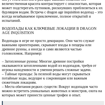
величественная красота контрастирует с опасностью, которая
может подстерегать путников, рискнувших приблизиться к их
бурлящим водам. Встреча с dragon age inquisition водопад – это
всегда незабываемое приключение, полное открытий и
испытаний.
ВОДОПАДЫ КАК КЛЮЧЕВЫЕ ЛОКАЦИИ В DRAGON
AGE INQUISITION
Водопады в игре не просто декорации. Они часто служат
важными ориентирами, скрывают входы в пещеры или
древние руины, а иногда и сами являются частью
головоломок. Например:
– Затопленные руины: Многие древние постройки
оказываются затопленными водой из водопадов, требуя от
игрока находчивости и умения решать сложные задачи.
– Тайные проходы: За пеленой воды могут скрываться
потайные ходы, ведущие к сокровищам или важным
сюжетным локациям.
– Места обитания редких существ: Вокруг водопадов часто
можно встретить уникальных животных и монстров, охота на
которых может принести ценные трофеи и опыт.