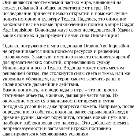
Они являются неотъемлемой частью мира, влияющей на
сюжет, геймплей и общее впечатление от игры. Их
исследование принесет немало открытий и поможет лучше
понять историю и культуру Тедаса. Надеюсь, это описание
вдохновит вас на новые приключения и поиски в мире Dragon
Age Inquisition. Водопады ждут своих исследователей. Удачи в
ваших поисках и да пребудет с вами сила Инквизиции!
Однако, погружение в мир водопадов Dragon Age Inquisition
не ограничивается лишь поиском ресурсов и решением
головоломок. Зачастую, именно эти места становятся ареной
для драматических событий, определяющих судьбу
Инквизиции и всего Тедаса. Водопад может стать местом
решающей битвы, где столкнутся силы света и тьмы, или же
укромным убежищем, где герои смогут залечить раны и
спланировать дальнейшие действия.
Важно понимать, что водопады в игре – это не просто
статичные объекты, а живые, дышащие части мира. Их
окружение меняется в зависимости от времени суток,
погодных условий и даже прогресса сюжета. Например, после
определенного события, водопад, ранее скрывавший вход в
древние руины, может обрушится, открыв новый путь или,
наоборот, заблокировав его навсегда. Это добавляет элемент
непредсказуемости и заставляет игроков постоянно
адаптироваться к меняющимся условиям.