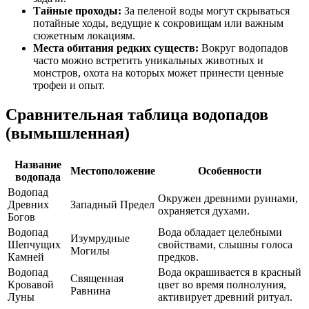
Тайные проходы:
За пеленой воды могут скрываться
потайные ходы, ведущие к сокровищам или важным
сюжетным локациям.
Места обитания редких существ:
Вокруг водопадов
часто можно встретить уникальных животных и
монстров, охота на которых может принести ценные
трофеи и опыт.
Сравнительная таблица водопадов
(вымышленная)
Название
Местоположение
Особенности
водопада
Водопад
Окружен древними руинами,
Древних
Западный Предел
охраняется духами.
Богов
Водопад
Вода обладает целебными
Изумрудные
Шепчущих
свойствами, слышны голоса
Могилы
Камней
предков.
Водопад
Вода окрашивается в красный
Священная
Кровавой
цвет во время полнолуния,
Равнина
Луны
активирует древний ритуал.