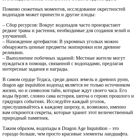
Помимо сюжетных моментов, исследование окрестностей
водопадов может принести и другие плоды:
– Сбор ресурсов: Вокруг водопадов часто произрастают
редкие травы и растения, необходимые для создания зелий и
улучшений.
– Нахождение артефактов: В укромных уголках можно
обнаружить ценные предметы экипировки или древние
реликвии.
– Выполнение побочных заданий: Местные жители могут
нуждаться в помощи, связанной с водопадами, предлагая
интересные задания и награды.
В самом сердце Тедаса, среди диких земель и древних руин,
dragon age inquisition водопад является не только источником
жизни, но и символом тайн, которые ждут своего часа. Его
воды бурлят, словно сама история, шепча о героях прошлого и
грядущих событиях. Исследуйте каждый уголок,
прислушивайтесь к каждому шороху, и, возможно, именно
вам откроются секреты, которые хранит этот величественный
природный памятник.
Таким образом, водопады в Dragon Age Inquisition – это
гораздо больше, чем просто красивые элементы ландшафта.