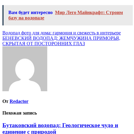
Вам будет интересно
Мир Лего Майнкрафт: Строим
базу на водопаде
Навигация
Водопад фото для дома: гармония и свежесть в интерьере
БЕНЕВСКИЙ ВОДОПАД: ЖЕМЧУЖИНА ПРИМОРЬЯ,
по
СКРЫТАЯ ОТ ПОСТОРОННИХ ГЛАЗ
записям
От
Redactor
Похожая запись
Бутаковский водопад: Геологическое чудо и
единение с природой