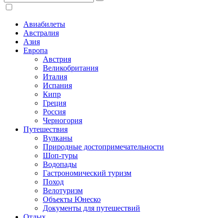
Авиабилеты
Австралия
Азия
Европа
Австрия
Великобритания
Италия
Испания
Кипр
Греция
Россия
Черногория
Путешествия
Вулканы
Природные достопримечательности
Шоп-туры
Водопады
Гастрономический туризм
Поход
Велотуризм
Объекты Юнеско
Документы для путешествий
Отдых