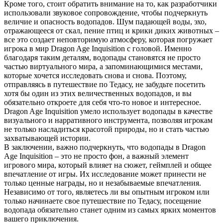
Кроме того, стоит обратить внимание на то, как разработчики
использовали звуковое сопровождение, чтобы подчеркнуть
величие и опасность водопадов. Шум падающей воды, эхо,
отражающееся от скал, пение птиц и крики диких животных –
все это создает неповторимую атмосферу, которая погружает
игрока в мир Dragon Age Inquisition с головой. Именно
благодаря таким деталям, водопады становятся не просто
частью виртуального мира, а запоминающимися местами,
которые хочется исследовать снова и снова. Поэтому,
отправляясь в путешествие по Тедасу, не забудьте посетить
хотя бы один из этих величественных водопадов, и вы
обязательно откроете для себя что-то новое и интересное.
Dragon Age Inquisition умело использует водопады в качестве
визуального и нарративного инструмента, позволяя игрокам
не только насладиться красотой природы, но и стать частью
захватывающей истории.
В заключении, важно подчеркнуть, что водопады в Dragon
Age Inquisition – это не просто фон, а важный элемент
игрового мира, который влияет на сюжет, геймплей и общее
впечатление от игры. Их исследование может принести не
только ценные награды, но и незабываемые впечатления.
Независимо от того, являетесь ли вы опытным игроком или
только начинаете свое путешествие по Тедасу, посещение
водопада обязательно станет одним из самых ярких моментов
вашего приключения.