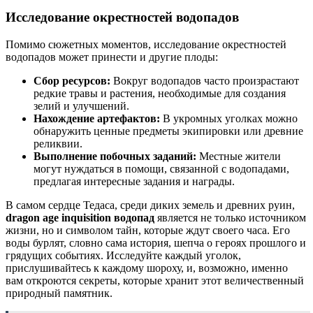
Исследование окрестностей водопадов
Помимо сюжетных моментов, исследование окрестностей
водопадов может принести и другие плоды:
Сбор ресурсов:
Вокруг водопадов часто произрастают
редкие травы и растения, необходимые для создания
зелий и улучшений.
Нахождение артефактов:
В укромных уголках можно
обнаружить ценные предметы экипировки или древние
реликвии.
Выполнение побочных заданий:
Местные жители
могут нуждаться в помощи, связанной с водопадами,
предлагая интересные задания и награды.
В самом сердце Тедаса, среди диких земель и древних руин,
dragon age inquisition водопад
является не только источником
жизни, но и символом тайн, которые ждут своего часа. Его
воды бурлят, словно сама история, шепча о героях прошлого и
грядущих событиях. Исследуйте каждый уголок,
прислушивайтесь к каждому шороху, и, возможно, именно
вам откроются секреты, которые хранит этот величественный
природный памятник.