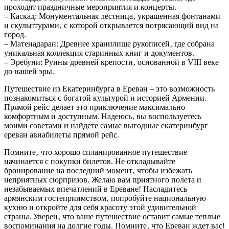
проходят праздничные мероприятия и концерты.
– Каскад: Монументальная лестница‚ украшенная фонтанами
и скульптурами‚ с которой открывается потрясающий вид на
город.
– Матенадаран: Древнее хранилище рукописей‚ где собрана
уникальная коллекция старинных книг и документов.
– Эребуни: Руины древней крепости‚ основанной в VIII веке
до нашей эры.
Путешествие из Екатеринбурга в Ереван – это возможность
познакомиться с богатой культурой и историей Армении.
Прямой рейс делает это приключение максимально
комфортным и доступным. Надеюсь‚ вы воспользуетесь
моими советами и найдете самые выгодные екатеринбург
ереван авиабилеты прямой рейс.
Помните‚ что хорошо спланированное путешествие
начинается с покупки билетов. Не откладывайте
бронирование на последний момент‚ чтобы избежать
неприятных сюрпризов. Желаю вам приятного полета и
незабываемых впечатлений в Ереване! Насладитесь
армянским гостеприимством‚ попробуйте национальную
кухню и откройте для себя красоту этой удивительной
страны. Уверен‚ что ваше путешествие оставит самые теплые
воспоминания на долгие годы. Помните‚ что Ереван ждет вас!