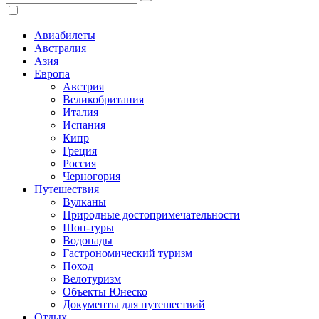
Авиабилеты
Австралия
Азия
Европа
Австрия
Великобритания
Италия
Испания
Кипр
Греция
Россия
Черногория
Путешествия
Вулканы
Природные достопримечательности
Шоп-туры
Водопады
Гастрономический туризм
Поход
Велотуризм
Объекты Юнеско
Документы для путешествий
Отдых