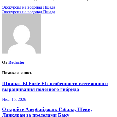
Навигация
Экскурсия на водопад Пшада
Экскурсия на водопад Пшада
по
записям
От
Redactor
Похожая запись
Шпинат El Forte F1: особенности всесезонного
выращивания полезного гибрида
Июл 15, 2026
Откройте Азербайджан: Габала, Шеки,
Лянкяран за пределами Баку