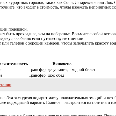
ных курортных городов, таких как Сочи, Лазаревское или Лоо.
точните, что входит в стоимость, чтобы избежать неприятных с
ошей подошвой.
жет быть прохладнее, чем на побережье. Возьмите с собой ветро
перекус, особенно если путешествуете с детьми.
 или телефон с хорошей камерой, чтобы запечатлеть красоту во
олжительность
Включено
ов
Трансфер, дегустация, входной билет
ов
Трансфер, шоу, обед
стонии
ние. Эта экскурсия подарит массу положительных эмоций и неза
ее подходящий вариант. Главное – настроиться на позитив и на
огда я жил в Сочи и искал новые места для исследования. Прочи