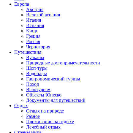
Европа
Австрия
Великобритания
Италия
Испания
Кипр
Греция
Россия
Черногория
Путешествия
Вулканы
Природные достопримечательности
Шоп-туры
Водопады
Гастрономический туризм
Поход
Велотуризм
Объекты Юнеско
Документы для путешествий
Отдых
Отдых на природе
Разное
Проживание на отдыхе
Лечебный отдых
Страны мира