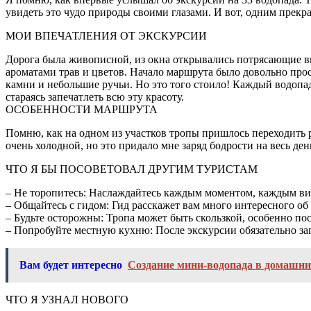
увидеть это чудо природы своими глазами. И вот, одним прекрас
МОИ ВПЕЧАТЛЕНИЯ ОТ ЭКСКУРСИИ
Дорога была живописной, из окна открывались потрясающие ви
ароматами трав и цветов. Начало маршрута было довольно прос
камни и небольшие ручьи. Но это того стоило! Каждый водоп
стараясь запечатлеть всю эту красоту.
ОСОБЕННОСТИ МАРШРУТА
Помню, как на одном из участков тропы пришлось переходить р
очень холодной, но это придало мне заряд бодрости на весь ден
ЧТО Я БЫ ПОСОВЕТОВАЛ ДРУГИМ ТУРИСТАМ
– Не торопитесь: Наслаждайтесь каждым моментом, каждым вид
– Общайтесь с гидом: Гид расскажет вам много интересного об 
– Будьте осторожны: Тропа может быть скользкой, особенно по
– Попробуйте местную кухню: После экскурсии обязательно за
Вам будет интересно
Создание мини-водопада в домашни
ЧТО Я УЗНАЛ НОВОГО