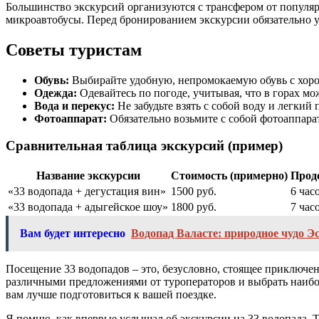
Большинство экскурсий организуются с трансфером от популяр
микроавтобусы. Перед бронированием экскурсии обязательно у
Советы туристам
Обувь:
Выбирайте удобную, непромокаемую обувь с хор
Одежда:
Одевайтесь по погоде, учитывая, что в горах мо
Вода и перекус:
Не забудьте взять с собой воду и легкий 
Фотоаппарат:
Обязательно возьмите с собой фотоаппарат
Сравнительная таблица экскурсий (пример)
Название экскурсии
Стоимость (примерно)
Прод
«33 водопада + дегустация вин»
1500 руб.
6 час
«33 водопада + адыгейское шоу»
1800 руб.
7 час
Вам будет интересно
Водопад Валасте: природное чудо Э
Посещение 33 водопадов – это, безусловно, стоящее приключе
различными предложениями от туроператоров и выбрать наибол
вам лучше подготовиться к вашей поездке.
Я помню, как впервые услышал об экскурсии на 33 водопада. Т