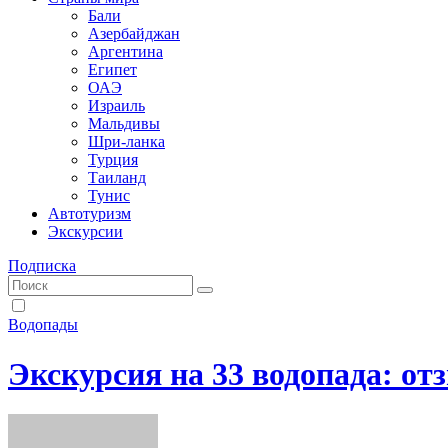
Бали
Азербайджан
Аргентина
Египет
ОАЭ
Израиль
Мальдивы
Шри-ланка
Турция
Таиланд
Тунис
Автотуризм
Экскурсии
Подписка
Водопады
Экскурсия на 33 водопада: о