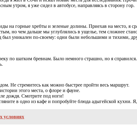
ным утром, я уже сидел в автобусе, направляясь в сторону гор.
ды на горные хребты и зеленые долины. Приехав на место, я с
тым, но чем дальше мы углублялись в ущелье, тем сложнее стано
ад был уникален по-своему: одни были небольшими и тихими, д
еку по шатким бревнам. Было немного страшно, но я справился. 
ь.
ом. Не стремитесь как можно быстрее пройти весь маршрут.
истории этого места, о флоре и фауне.
сле дождя. Смотрите под ноги!
гляните в одно из кафе и попробуйте блюда адыгейской кухни. 
х условиях