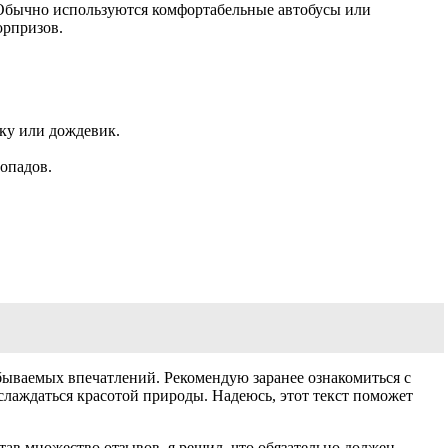
 Обычно используются комфортабельные автобусы или
юрпризов.
вку или дождевик.
допадов.
бываемых впечатлений. Рекомендую заранее ознакомиться с
слаждаться красотой природы. Надеюсь, этот текст поможет
тав множество отзывов, я решил, что обязательно должен