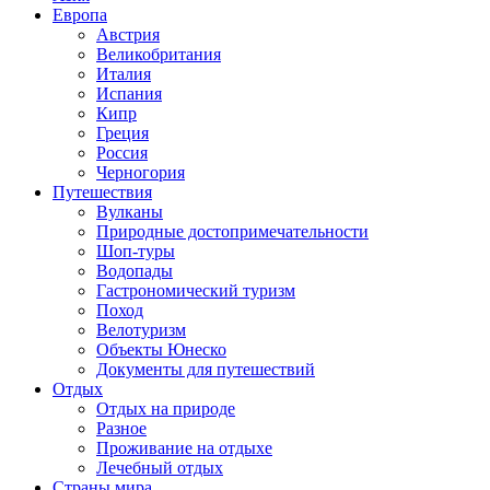
Европа
Австрия
Великобритания
Италия
Испания
Кипр
Греция
Россия
Черногория
Путешествия
Вулканы
Природные достопримечательности
Шоп-туры
Водопады
Гастрономический туризм
Поход
Велотуризм
Объекты Юнеско
Документы для путешествий
Отдых
Отдых на природе
Разное
Проживание на отдыхе
Лечебный отдых
Страны мира