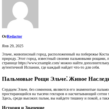
От
Redactor
Янв 29, 2025
Эльче, живописный город, расположенный на побережье Коста-Бланка, является настоящей жемчужиной Испании, сочетающей в себе богатую историю, уникальную культуру и потрясающую
природу. Этот город, известный своими пальмовыми рощами, п
странице https://www;example.com/ можно найти дополнительну
аутентичной Испании, где каждый найдет что-то для себя.
Пальмовые Рощи Эльче⁚ Живое Насл
Сердцем Эльче, без сомнения, являются его знаменитые паль
простирающийся на тысячи гектаров и насчитывающий сотни ты
Здесь, среди высоких пальм, вы найдете тишину и покой, а та
История и Значение