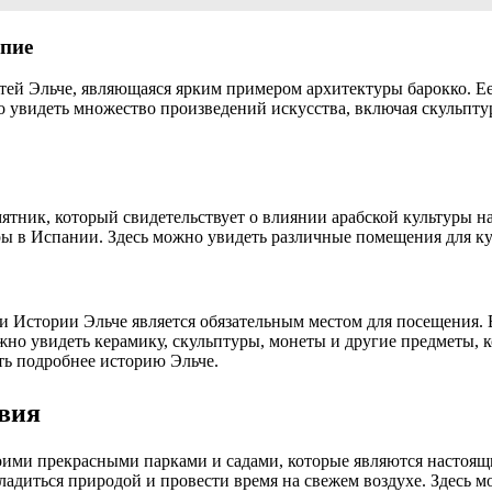
пие
тей Эльче, являющаяся ярким примером архитектуры барокко. Е
 увидеть множество произведений искусства, включая скульптур
тник, который свидетельствует о влиянии арабской культуры на 
ы в Испании. Здесь можно увидеть различные помещения для куп
и Истории Эльче является обязательным местом для посещения. В
жно увидеть керамику, скульптуры, монеты и другие предметы, к
ить подробнее историю Эльче.
вия
оими прекрасными парками и садами, которые являются настоящ
сладиться природой и провести время на свежем воздухе. Здесь