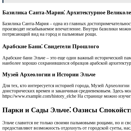
Базилика Санта-Мария⁚ Архитектурное Великоле
Базилика Санта-Мария – одна из главных достопримечательнос
производят незабываемое впечатление. Внутри базилики можно
потрясающий вид на город и пальмовые рощи.
Арабские Бани⁚ Свидетели Прошлого
Арабские бани Эльче – это еще один важный исторический памя
наиболее хорошо сохранившихся образцов арабской архитектур
Музей Археологии и Истории Эльче
Для тех, кто интересуется историей города, Музей Археологии 
доисторических времен и заканчивая средневековьем. Здесь мо
https://www.example.com/history_elche На странице можно изуч
Парки и Сады Эльче⁚ Оазисы Спокойст
Эльче славится не только своими пальмовыми рощами, но и св
предоставляют возможность отдохнуть от городской суеты, на