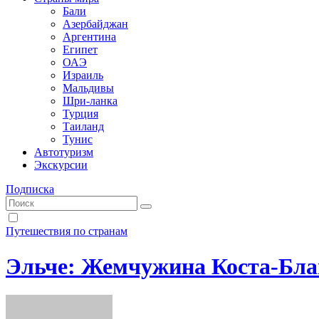
Бали
Азербайджан
Аргентина
Египет
ОАЭ
Израиль
Мальдивы
Шри-ланка
Турция
Таиланд
Тунис
Автотуризм
Экскурсии
Подписка
Путешествия по странам
Эльче: Жемчужина Коста-Бла