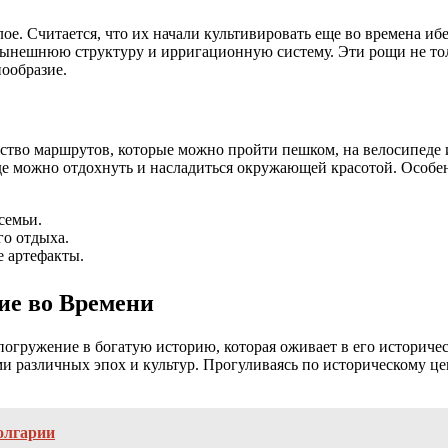
ое. Считается, что их начали культивировать еще во времена и
ынешнюю структуру и ирригационную систему. Эти рощи не тол
нообразие.
тво маршрутов, которые можно пройти пешком, на велосипеде и
е можно отдохнуть и насладиться окружающей красотой. Особен
семьи.
о отдыха.
 артефакты.
ие во Времени
огружение в богатую историю, которая оживает в его историчес
и различных эпох и культур. Прогуливаясь по историческому це
олгарии