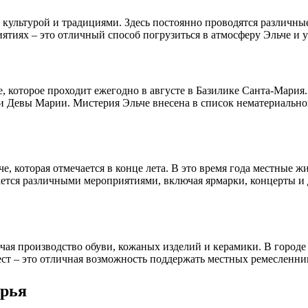
ой культурой и традициями. Здесь постоянно проводятся различн
ятиях – это отличный способ погрузиться в атмосферу Эльче и у
, которое проходит ежегодно в августе в Базилике Санта-Мария.
ти Девы Марии. Мистерия Эльче внесена в список нематериальн
е, которая отмечается в конце лета. В это время года местные 
ается различными мероприятиями, включая ярмарки, концерты и
ая производство обуви, кожаных изделий и керамики. В городе
ест – это отличная возможность поддержать местных ремесленни
орья