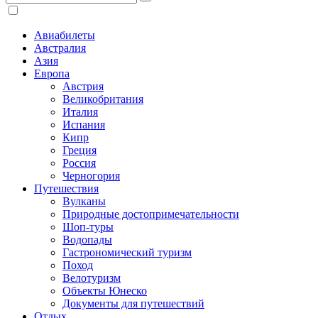
Авиабилеты
Австралия
Азия
Европа
Австрия
Великобритания
Италия
Испания
Кипр
Греция
Россия
Черногория
Путешествия
Вулканы
Природные достопримечательности
Шоп-туры
Водопады
Гастрономический туризм
Поход
Велотуризм
Объекты Юнеско
Документы для путешествий
Отдых