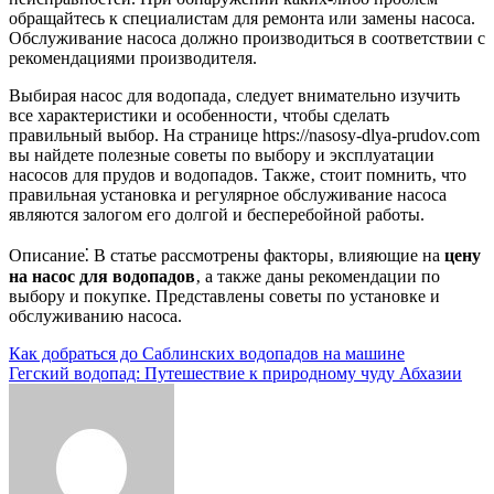
обращайтесь к специалистам для ремонта или замены насоса.
Обслуживание насоса должно производиться в соответствии с
рекомендациями производителя.
Выбирая насос для водопада‚ следует внимательно изучить
все характеристики и особенности‚ чтобы сделать
правильный выбор. На странице https://nasosy-dlya-prudov.com
вы найдете полезные советы по выбору и эксплуатации
насосов для прудов и водопадов. Также‚ стоит помнить‚ что
правильная установка и регулярное обслуживание насоса
являются залогом его долгой и бесперебойной работы.
Описание⁚ В статье рассмотрены факторы‚ влияющие на
цену
на насос для водопадов
‚ а также даны рекомендации по
выбору и покупке. Представлены советы по установке и
обслуживанию насоса.
Навигация
Как добраться до Саблинских водопадов на машине
Гегский водопад: Путешествие к природному чуду Абхазии
по
записям