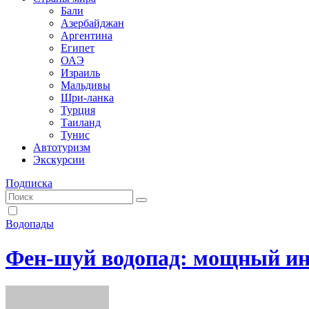
Бали
Азербайджан
Аргентина
Египет
ОАЭ
Израиль
Мальдивы
Шри-ланка
Турция
Таиланд
Тунис
Автотуризм
Экскурсии
Подписка
Водопады
Фен-шуй водопад: мощный ин