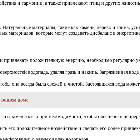
йствия и гармонии, а также привлекают птиц и других животны
 Натуральные материалы, такие как камень, дерево и глина, ус
х материалов, которые могут создавать дисбаланс в энергетике
и привлекать положительную энергию, необходимо регулярно уха
верхностей водопада, удаляя грязь и накипь. Загрязненная вода
тобы она всегда была свежей и чистой. Застоявшаяся вода може
в вашем доме
оса и заменять его при необходимости, чтобы обеспечить непре
ть его положительное воздействие и сделать его более привлек
ьше информации о разных видах водопадов.