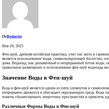
От
Redactor
Янв 29, 2025
Фен-шуй, древняя китайская практика, учит нас жить в гармонии с окружающим миром, используя энергию ци для достижения благополучия. Одним из мощных инструментов фен-шуй
является использование воды, символизирующей богатство, изо
дома. Водопад, как динамичный и непрерывный поток воды, ос
правильное размещение и использование фен-шуй водопада мо
Значение Воды в Фен-шуй
Вода в фен-шуй является одним из пяти элементов и символизир
непрерывно движется и обогащает окружающую среду. Вода та
помочь сбалансировать энергетику пространства и привлечь уда
Различные Формы Воды в Фен-шуй