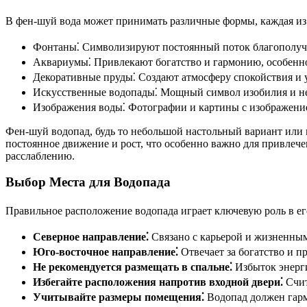
В фен-шуй вода может принимать различные формы, каждая из 
Фонтаны⁚ Символизируют постоянный поток благополучи
Аквариумы⁚ Привлекают богатство и гармонию, особенно
Декоративные пруды⁚ Создают атмосферу спокойствия и 
Искусственные водопады⁚ Мощный символ изобилия и н
Изображения воды⁚ Фотографии и картины с изображени
Фен-шуй водопад, будь то небольшой настольный вариант или 
постоянное движение и рост, что особенно важно для привлече
расслаблению.
Выбор Места для Водопада
Правильное расположение водопада играет ключевую роль в ег
Северное направление⁚
Связано с карьерой и жизненным
Юго-восточное направление⁚
Отвечает за богатство и п
Не рекомендуется размещать в спальне⁚
Избыток энерги
Избегайте расположения напротив входной двери⁚
Счит
Учитывайте размеры помещения⁚
Водопад должен гарм