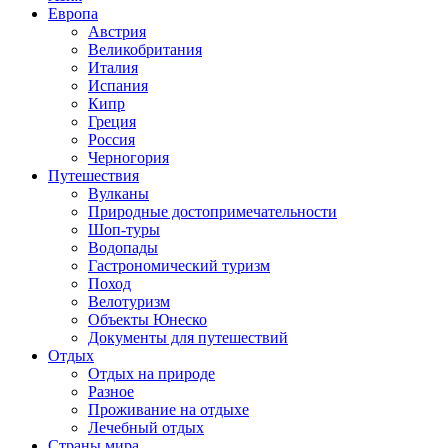
Европа
Австрия
Великобритания
Италия
Испания
Кипр
Греция
Россия
Черногория
Путешествия
Вулканы
Природные достопримечательности
Шоп-туры
Водопады
Гастрономический туризм
Поход
Велотуризм
Объекты Юнеско
Документы для путешествий
Отдых
Отдых на природе
Разное
Проживание на отдыхе
Лечебный отдых
Страны мира