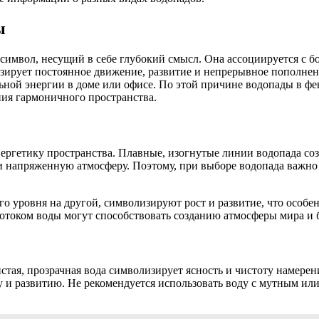
ы
 символ, несущий в себе глубокий смысл. Она ассоциируется с 
изирует постоянное движение, развитие и непрерывное пополне
ной энергии в доме или офисе. По этой причине водопады в фе
ия гармоничного пространства.
нергетику пространства. Плавные, изогнутые линии водопада соз
и напряженную атмосферу. Поэтому, при выборе водопада важно 
го уровня на другой, символизируют рост и развитие, что особен
током воды могут способствовать созданию атмосферы мира и 
истая, прозрачная вода символизирует ясность и чистоту намере
у и развитию. Не рекомендуется использовать воду с мутным или