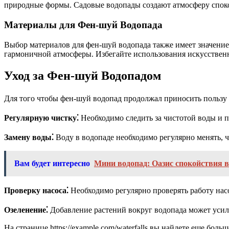
природные формы. Садовые водопады создают атмосферу споко
Материалы для Фен-шуй Водопада
Выбор материалов для фен-шуй водопада также имеет значение.
гармоничной атмосферы. Избегайте использования искусственны
Уход за Фен-шуй Водопадом
Для того чтобы фен-шуй водопад продолжал приносить пользу 
Регулярную чистку⁚
Необходимо следить за чистотой воды и по
Замену воды⁚
Воду в водопаде необходимо регулярно менять, ч
Вам будет интересно
Мини водопад: Оазис спокойствия 
Проверку насоса⁚
Необходимо регулярно проверять работу нас
Озеленение⁚
Добавление растений вокруг водопада может усили
На странице https://example.com/waterfalls вы найдете еще бол