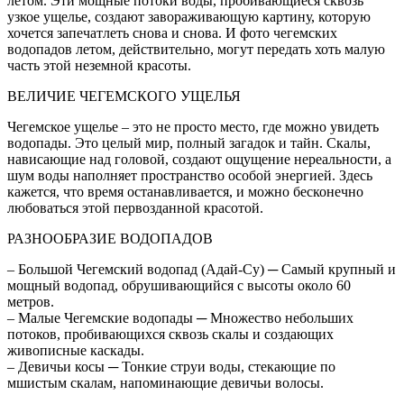
летом. Эти мощные потоки воды, пробивающиеся сквозь
узкое ущелье, создают завораживающую картину, которую
хочется запечатлеть снова и снова. И фото чегемских
водопадов летом, действительно, могут передать хоть малую
часть этой неземной красоты.
ВЕЛИЧИЕ ЧЕГЕМСКОГО УЩЕЛЬЯ
Чегемское ущелье – это не просто место, где можно увидеть
водопады. Это целый мир, полный загадок и тайн. Скалы,
нависающие над головой, создают ощущение нереальности, а
шум воды наполняет пространство особой энергией. Здесь
кажется, что время останавливается, и можно бесконечно
любоваться этой первозданной красотой.
РАЗНООБРАЗИЕ ВОДОПАДОВ
– Большой Чегемский водопад (Адай-Су) ─ Самый крупный и
мощный водопад, обрушивающийся с высоты около 60
метров.
– Малые Чегемские водопады ─ Множество небольших
потоков, пробивающихся сквозь скалы и создающих
живописные каскады.
– Девичьи косы ─ Тонкие струи воды, стекающие по
мшистым скалам, напоминающие девичьи волосы.