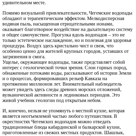
удивительном месте.
Помимо визуальной привлекательности, Чегемские водопады
обладают и терапевтическим эффектом. Мелкодисперсная
водяная пыль, насыщенная отрицательными ионами,
оказывает благотворное воздействие на дыхательную систему
и общее самочувствие. Прогулка вдоль водопадов – это не
только эстетическое наслаждение, но и полезная для здоровья
процедура. Воздух здесь кристально чист и свеж, что
особенно ценно для жителей крупных городов, уставших от
загрязнения и смога.
Ущелье, окружающее водопады, также представляет собой
интерес с геологической точки зрения. Слои горных пород,
обнаженные потоками воды, рассказывают об истории Земли
и о процессах, формировавших рельеф Кавказа на
протяжении миллионов лет. Внимательный наблюдатель
может увидеть здесь следы древних морских отложений,
вулканической активности и ледниковых периодов. Это
живой учебник геологии под открытым небом.
И, конечно, нельзя не упомянуть о местной кухне, которая
является неотъемлемой частью любого путешествия. В
окрестностях Чегемских водопадов можно отведать
традиционные блюда кабардинской и балкарской кухни,
приготовленные из свежих местных продуктов. Шашлык,