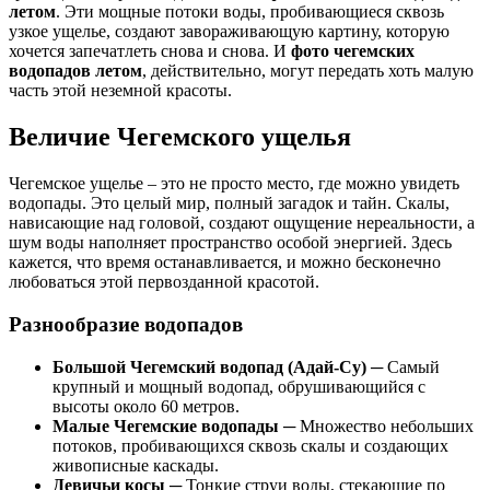
летом
. Эти мощные потоки воды, пробивающиеся сквозь
узкое ущелье, создают завораживающую картину, которую
хочется запечатлеть снова и снова. И
фото чегемских
водопадов летом
, действительно, могут передать хоть малую
часть этой неземной красоты.
Величие Чегемского ущелья
Чегемское ущелье – это не просто место, где можно увидеть
водопады. Это целый мир, полный загадок и тайн. Скалы,
нависающие над головой, создают ощущение нереальности, а
шум воды наполняет пространство особой энергией. Здесь
кажется, что время останавливается, и можно бесконечно
любоваться этой первозданной красотой.
Разнообразие водопадов
Большой Чегемский водопад (Адай-Су)
─ Самый
крупный и мощный водопад, обрушивающийся с
высоты около 60 метров.
Малые Чегемские водопады
─ Множество небольших
потоков, пробивающихся сквозь скалы и создающих
живописные каскады.
Девичьи косы
─ Тонкие струи воды, стекающие по