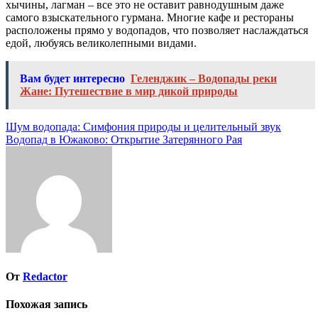
хычины, лагман – все это не оставит равнодушным даже
самого взыскательного гурмана. Многие кафе и рестораны
расположены прямо у водопадов, что позволяет наслаждаться
едой, любуясь великолепными видами.
Вам будет интересно
Геленджик – Водопады реки
Жане: Путешествие в мир дикой природы
Навигация
Шум водопада: Симфония природы и целительный звук
Водопад в Южаково: Открытие Затерянного Рая
по
записям
От
Redactor
Похожая запись