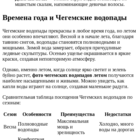
мшистым скалам, напоминающие девичьи волосы.
Времена года и Чегемские водопады
Чегемские водопады прекрасны в любое время года, но летом
они особенно впечатляют. Весной и в начале лета, благодаря
таянию снегов, водопады становятся полноводными и
мощными. Зимой вода замерзает, образуя причудливые
ледяные скульптуры. Осенью ущелье окрашивается в яркие
краски, создавая неповторимую атмосферу.
Однако, именно летом, когда солнце ярко светит и зелень
буйно растет,
фото чегемских водопадов летом
получаются
наиболее насыщенными и живыми. Можно увидеть, как
капли воды играют на солнце, создавая маленькие радуги.
Сравнительная таблица посещения Чегемских водопадов по
сезонам:
Сезон
Особенности
Преимущества
Недостатки
Максимальная
Полноводные
Холодно, много
Весна
мощь и
водопады
воды на дорогах
зрелищность
Комфортная