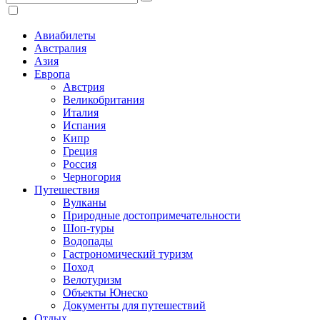
Авиабилеты
Австралия
Азия
Европа
Австрия
Великобритания
Италия
Испания
Кипр
Греция
Россия
Черногория
Путешествия
Вулканы
Природные достопримечательности
Шоп-туры
Водопады
Гастрономический туризм
Поход
Велотуризм
Объекты Юнеско
Документы для путешествий
Отдых