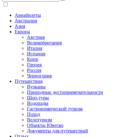
Авиабилеты
Австралия
Азия
Европа
Австрия
Великобритания
Италия
Испания
Кипр
Греция
Россия
Черногория
Путешествия
Вулканы
Природные достопримечательности
Шоп-туры
Водопады
Гастрономический туризм
Поход
Велотуризм
Объекты Юнеско
Документы для путешествий
Отдых