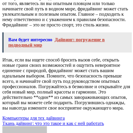
от того, являетесь ли вы опытным пловцом или только
начинаете свой путь в водном мире, фридайвинг может стать
увлекательным и полезным опытом. Главное – подходить к
нему ответственно и с уважением к правилам безопасности.
Фридайвинг – это не просто спорт, это стиль жизни.
Вам будет интересно
Дайвинг: погружение в
подводный мир
Итак, если вы ищете способ бросить вызов себе, открыть
новые грани своих возможностей и ощутить невероятное
единение с природой, фридайвинг может стать вашим
идеальным выбором. Помните, что безопасность превыше
всего, и начинайте свой путь под руководством опытных
профессионалов. Погружайтесь в безмолвие и открывайте для
себя новый мир, полный красоты и гармонии. Это
действительно **один** из самых завораживающих опытов,
который вы можете себе подарить. Погрузившись однажды,
вы навсегда измените свое восприятие окружающего мира.
Навигация
Компьютеры для тех дайвинга
Ткань дайвинг: что это такое и как с ней работать
по