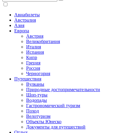
Авиабилеты
Австралия
Азия
Европа
Австрия
Великобритания
Италия
Испания
Кипр
Греция
Россия
Черногория
Путешествия
Вулканы
Природные достопримечательности
Шоп-туры
Водопады
Гастрономический туризм
Поход
Велотуризм
Объекты Юнеско
Документы для путешествий
Отдых