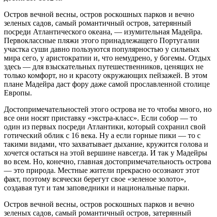
Остров вечной весны, остров роскошных парков и вечно
зеленых садов, самый романтичный остров, затерянный
посреди Атлантического океана, — изумительная Мадейра.
Первоклассные пляжи этого принадлежащего Португалии
участка суши давно пользуются популярностью у сильных
мира сего, у аристократии и, что немудрено, у богемы. Отдых
здесь — для взыскательных путешественников, ценящих не
только комфорт, но и красоту окружающих пейзажей. В этом
плане Мадейра даст фору даже самой прославленной столице
Европы.
Достопримечательностей этого острова не то чтобы много, но
все они носят приставку «экстра-класс». Если собор — то
один из первых посреди Атлантики, который сохранил свой
готический облик с 16 века. Ну а если горные пики — то с
такими видами, что захватывает дыхание, кружится голова и
хочется остаться на этой вершине навсегда. И так у Мадейры
во всем. Но, конечно, главная достопримечательность острова
— это природа. Местные жители прекрасно осознают этот
факт, поэтому всячески берегут свое «зеленое золото»,
создавая тут и там заповедники и национальные парки.
Остров вечной весны, остров роскошных парков и вечно
зеленых садов, самый романтичный остров, затерянный