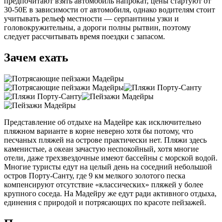
предпочитают взять автомобиль напрокат, цены стартуют от
30-50E в зависимости от автомобиля, однако водителям стоит
учитывать рельеф местности — серпантины узки и
головокружительны, а дороги полны рытвин, поэтому
следует рассчитывать время поездки с запасом.
Зачем ехать
Представление об отдыхе на Мадейре как исключительно
пляжном варианте в корне неверно хотя бы потому, что
песчаных пляжей на острове практически нет. Пляжи здесь
каменистые, а океан зачастую неспокойный, хотя многие
отели, даже трехзвездочные имеют бассейны с морской водой.
Многие туристы едут на целый день на соседний небольшой
остров Порту-Санту, где 9 км мелкого золотого песка
компенсируют отсутствие «классических» пляжей у более
крупного соседа. На Мадейру же едут ради активного отдыха,
единения с природой и потрясающих по красоте пейзажей.