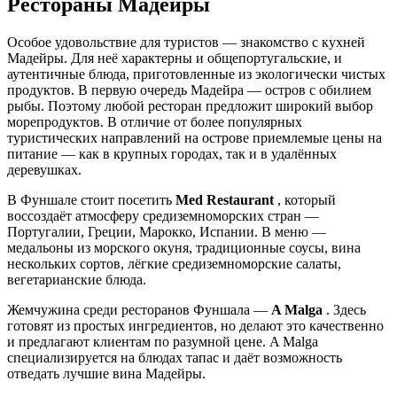
Рестораны Мадейры
Особое удовольствие для туристов — знакомство с кухней
Мадейры. Для неё характерны и общепортугальские, и
аутентичные блюда, приготовленные из экологически чистых
продуктов. В первую очередь Мадейра — остров с обилием
рыбы. Поэтому любой ресторан предложит широкий выбор
морепродуктов. В отличие от более популярных
туристических направлений на острове приемлемые цены на
питание — как в крупных городах, так и в удалённых
деревушках.
В Фуншале стоит посетить
Med Restaurant
, который
воссоздаёт атмосферу средиземноморских стран —
Португалии, Греции, Марокко, Испании. В меню —
медальоны из морского окуня, традиционные соусы, вина
нескольких сортов, лёгкие средиземноморские салаты,
вегетарианские блюда.
Жемчужина среди ресторанов Фуншала —
A Malga
. Здесь
готовят из простых ингредиентов, но делают это качественно
и предлагают клиентам по разумной цене. A Malga
специализируется на блюдах тапас и даёт возможность
отведать лучшие вина Мадейры.