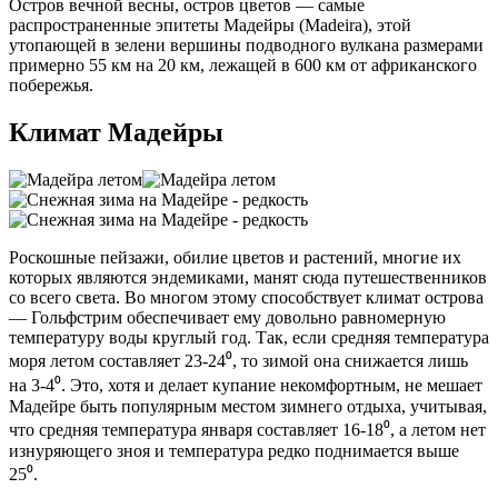
Остров вечной весны, остров цветов — самые
распространенные эпитеты Мадейры (Madeira), этой
утопающей в зелени вершины подводного вулкана размерами
примерно 55 км на 20 км, лежащей в 600 км от африканского
побережья.
Климат Мадейры
Роскошные пейзажи, обилие цветов и растений, многие их
которых являются эндемиками, манят сюда путешественников
со всего света. Во многом этому способствует климат острова
— Гольфстрим обеспечивает ему довольно равномерную
температуру воды круглый год. Так, если средняя температура
моря летом составляет 23-24⁰, то зимой она снижается лишь
на 3-4⁰. Это, хотя и делает купание некомфортным, не мешает
Мадейре быть популярным местом зимнего отдыха, учитывая,
что средняя температура января составляет 16-18⁰, а летом нет
изнуряющего зноя и температура редко поднимается выше
25⁰.