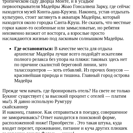
тропическом саду дворца Монте, и в усадьбе
первооткрывателя Мадейры Жоао Гонсалвеш Зарку, где сейчас
находится музей Кинта-даш-Крузеш. Наконец, устав отдыхать
культурно, стоит заглянуть в аквапарк Мадейры, который
находится около городка Санта-Круш. Не сказать, что местные
горки какие-то особенные или замысловатые, но ребятня
неизменно визжит от восторга, а взрослые просто
наслаждаются жизнью под ласковым солнышком Мадейры.
Где остановиться:
В качестве места для отдыха
архипелаг Мадейра лучше всего подойдёт искателям
полного релакса без упора на пляжи: таковых здесь нет
по причине скалистой береговой линии, зато
талассоцентров — хоть отбавляй. Из прочих бонусов —
красивейшая природа и тишина. Главный город острова
Мадейра
Прежде чем начать. где бронировать отель? На свете не только
Букинг существует ( за высокий процент с отелей — платим
мы!). Я давно использую Румгуру
скайсканнер
И наконец, главное. Как отправиться в поездку, совершенное
не заморачиваясь? Ответ находится в поисковой форме,
расположенной ниже! Приобрести . Это такая штука, куда
входит перелет, проживание, питание и куча других плюшек