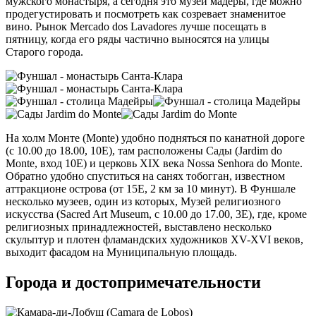
мужского монастыря, а сегодня это музей мадеры, где можно
продегустировать и посмотреть как созревает знаменитое
вино. Рынок Mercado dos Lavadores лучше посещать в
пятницу, когда его ряды частично выносятся на улицы
Старого города.
На холм Монте (Monte) удобно подняться по канатной дороге
(с 10.00 до 18.00, 10Е), там расположены Сады (Jardim do
Monte, вход 10Е) и церковь XIX века Nossa Senhora do Monte.
Обратно удобно спуститься на санях тобогган, известном
аттракционе острова (от 15Е, 2 км за 10 минут). В Фуншале
несколько музеев, один из которых, Музей религиозного
искусства (Sacred Art Museum, с 10.00 до 17.00, 3Е), где, кроме
религиозных принадлежностей, выставлено несколько
скульптур и плотен фламандских художников XV-XVI веков,
выходит фасадом на Муниципальную площадь.
Города и достопримечательности