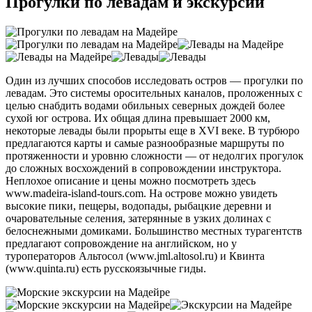
Прогулки по левадам и экскурсии
Один из лучших способов исследовать остров — прогулки по
левадам. Это системы оросительных каналов, проложенных с
целью снабдить водами обильных северных дождей более
сухой юг острова. Их общая длина превышает 2000 км,
некоторые левады были прорыты еще в XVI веке. В турбюро
предлагаются карты и самые разнообразные маршруты по
протяженности и уровню сложности — от недолгих прогулок
до сложных восхождений в сопровождении инструктора.
Неплохое описание и цены можно посмотреть здесь
www.madeira-island-tours.com. На острове можно увидеть
высокие пики, пещеры, водопады, рыбацкие деревни и
очаровательные селения, затерянные в узких долинах с
белоснежными домиками. Большинство местных турагентств
предлагают сопровождение на английском, но у
туроператоров Альтосол (www.jml.altosol.ru) и Квинта
(www.quinta.ru) есть русскоязычные гиды.