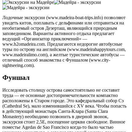
Лодочные экскурсии (www.madeira-boat-trips.info) позволяют
увидеть китов, поплавать с дельфинами или отправиться на
необитаемый остров Дезерташ, являющийся природным
заповедником. Варианты активного отдыха предлагает
ведущий «Организатор приключений» —
www.h2omadeira.com. Предлагаются недорогие автобусные
туры по острову на английском (www.madeirahappytours.com,
www.madeiralimo.com), а желтые туристические автобусы —
отличный способ знакомства с Фуншалом (www.city-
sightseeing.com).
Фуншал
Исследовать столицу острова самостоятельно не составит
труда — ее основные достопримечательности компактно
расположены в Старом городе. Это кафедральный собор Сэ
(Cathedral Se), мало изменившийся с XV века. Чтобы попасть
в действующий монастырь Санта-Клара (Santa Clara
Monastery) необходимо позвонить в дверной звонок,
экскурсия стоит 2,5Е, посещение церкви свободное. Винное
поместье Agedas de Sao Francisco когда-то было частью