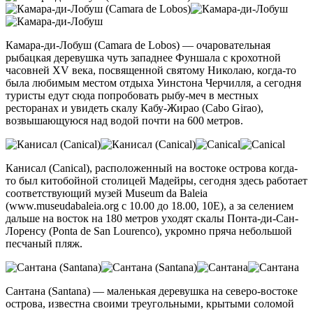
Камара-ди-Лобуш (Camara de Lobos) — очаровательная
рыбацкая деревушка чуть западнее Фуншала с крохотной
часовней XV века, посвященной святому Николаю, когда-то
была любимым местом отдыха Уинстона Черчилля, а сегодня
туристы едут сюда попробовать рыбу-меч в местных
ресторанах и увидеть скалу Кабу-Жирао (Cabo Girao),
возвышающуюся над водой почти на 600 метров.
Канисал (Canical), расположенный на востоке острова когда-
то был китобойной столицей Мадейры, сегодня здесь работает
соответствующий музей Museum da Baleia
(www.museudabaleia.org с 10.00 до 18.00, 10Е), а за селением
дальше на восток на 180 метров уходят скалы Понта-ди-Сан-
Лоренсу (Ponta de San Lourenco), укромно пряча небольшой
песчаный пляж.
Сантана (Santana) — маленькая деревушка на северо-востоке
острова, известна своими треугольными, крытыми соломой