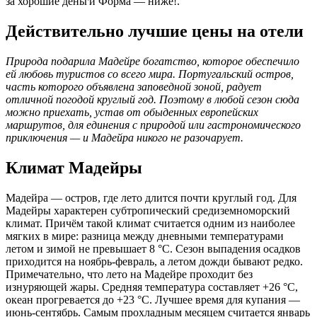
за хорошие деньги Форма — ниже!.
Действительно лучшие цены на отели
Природа подарила Мадейре богатство, которое обеспечило
ей любовь туристов со всего мира. Португальский остров,
часть которого объявлена заповедной зоной, радует
отличной погодой круглый год. Поэтому в любой сезон сюда
можно приехать, устав от обыденных европейских
маршрутов, для единения с природой или гастрономического
приключения — и Мадейра никого не разочарует.
Климат Мадейры
Мадейра — остров, где лето длится почти круглый год. Для
Мадейры характерен субтропический средиземноморский
климат. Причём такой климат считается одним из наиболее
мягких в мире: разница между дневными температурами
летом и зимой не превышает 8 °C. Сезон выпадения осадков
приходится на ноябрь-февраль, а летом дожди бывают редко.
Примечательно, что лето на Мадейре проходит без
изнуряющей жары. Средняя температура составляет +26 °C,
океан прогревается до +23 °C. Лучшее время для купания —
июнь-сентябрь. Самым прохладным месяцем считается январь