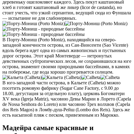
деревеньку ошеломляют каждого. Здесь пекут каштановый
хлеб и готовят каштановый же ликер (licor de castanda), но
стоит учесть, что узкий серпантин, ведущий сюда из Фуншала
— испытание не для слабонервных.
В Порту-Мониш (Porto Moniz), находящийся на северо-
западной конечности острова, из Сан-Винсенти (Sao Vicente)
вдоль берега идет одна из самых живописных и пустынных
дорог острова. Этот край Монтеверде — нетронутых
девственных субтропических лесов, не сохранившихся на юге
острова, знаменит своими природными бассейнами, в камнях
на побережье, где вода хорошо прогревается солнцем.
В юго-западной части острова, в Кальете (Calheta) можно
посетить ромовую фабрику (Sugar Cane Factory, с 9.00 до
18.00, дегустация за отдельную плату), церковь Богоматери
XV века (Igreja Matriz), часовню Девы Марии в Лорето (Capela
de Nossa Senhora do Loreto) или часовню Трех волхвов (Capela
dos Reis Magos) в Ломбу-душ-Рейш (Lombo dos Reis). Здесь же
есть насыпной пляж с песком, привезенным из Марокко.
Мадейра самые красивые и