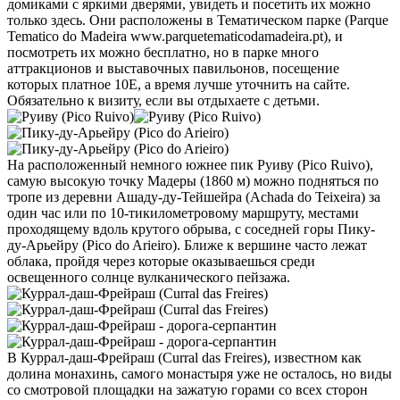
домиками с яркими дверями, увидеть и посетить их можно
только здесь. Они расположены в Тематическом парке (Parque
Tematico do Madeira www.parquetematicodamadeira.pt), и
посмотреть их можно бесплатно, но в парке много
аттракционов и выставочных павильонов, посещение
которых платное 10Е, а время лучше уточнить на сайте.
Обязательно к визиту, если вы отдыхаете с детьми.
На расположенный немного южнее пик Руиву (Pico Ruivo),
самую высокую точку Мадеры (1860 м) можно подняться по
тропе из деревни Ашаду-ду-Тейшейра (Achada do Teixeira) за
один час или по 10-тикилометровому маршруту, местами
проходящему вдоль крутого обрыва, с соседней горы Пику-
ду-Арьейру (Pico do Arieiro). Ближе к вершине часто лежат
облака, пройдя через которые оказываешься среди
освещенного солнце вулканического пейзажа.
В Куррал-даш-Фрейраш (Curral das Freires), известном как
долина монахинь, самого монастыря уже не осталось, но виды
со смотровой площадки на зажатую горами со всех сторон