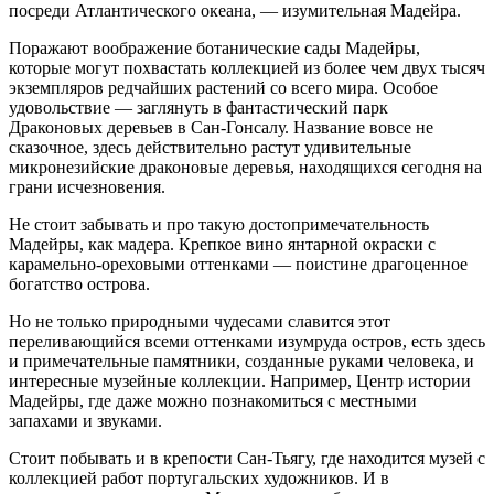
посреди Атлантического океана, — изумительная Мадейра.
Поражают воображение ботанические сады Мадейры,
которые могут похвастать коллекцией из более чем двух тысяч
экземпляров редчайших растений со всего мира. Особое
удовольствие — заглянуть в фантастический парк
Драконовых деревьев в Сан-Гонсалу. Название вовсе не
сказочное, здесь действительно растут удивительные
микронезийские драконовые деревья, находящихся сегодня на
грани исчезновения.
Не стоит забывать и про такую достопримечательность
Мадейры, как мадера. Крепкое вино янтарной окраски с
карамельно-ореховыми оттенками — поистине драгоценное
богатство острова.
Но не только природными чудесами славится этот
переливающийся всеми оттенками изумруда остров, есть здесь
и примечательные памятники, созданные руками человека, и
интересные музейные коллекции. Например, Центр истории
Мадейры, где даже можно познакомиться с местными
запахами и звуками.
Стоит побывать и в крепости Сан-Тьягу, где находится музей с
коллекцией работ португальских художников. И в