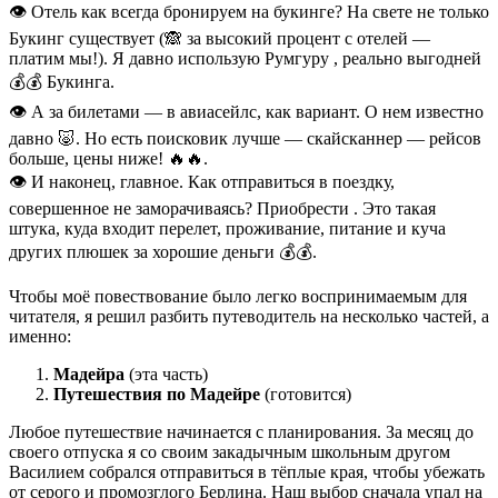
👁 Отель как всегда бронируем на букинге? На свете не только
Букинг существует (🙈 за высокий процент с отелей —
платим мы!). Я давно использую Румгуру , реально выгодней
💰💰 Букинга.
👁 А за билетами — в авиасейлс, как вариант. О нем известно
давно 🐷. Но есть поисковик лучше — скайсканнер — рейсов
больше, цены ниже! 🔥🔥.
👁 И наконец, главное. Как отправиться в поездку,
совершенное не заморачиваясь? Приобрести . Это такая
штука, куда входит перелет, проживание, питание и куча
других плюшек за хорошие деньги 💰💰.
Чтобы моё повествование было легко воспринимаемым для
читателя, я решил разбить путеводитель на несколько частей, а
именно:
Мадейра
(эта часть)
Путешествия по Мадейре
(готовится)
Любое путешествие начинается с планирования. За месяц до
своего отпуска я со своим закадычным школьным другом
Василием собрался отправиться в тёплые края, чтобы убежать
от серого и промозглого Берлина. Наш выбор сначала упал на