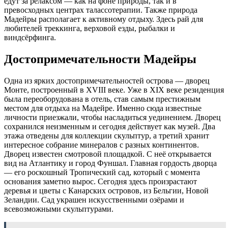
едут за релаксом — как на фоне природы, так и в
превосходных центрах талассотерапии. Также природа
Мадейры располагает к активному отдыху. Здесь рай для
любителей треккинга, верховой езды, рыбалки и
виндсёрфинга.
Достопримечательности Мадейры
Одна из ярких достопримечательностей острова — дворец
Монте, построенный в XVIII веке. Уже в XIX веке резиденция
была переоборудована в отель, став самым престижным
местом для отдыха на Мадейре. Именно сюда известные
личности приезжали, чтобы насладиться уединением. Дворец
сохранился неизменным и сегодня действует как музей. Два
этажа отведены для коллекции скульптур, а третий хранит
интересное собрание минералов с разных континентов.
Дворец известен смотровой площадкой. С неё открывается
вид на Атлантику и город Фуншал. Главная гордость дворца
— его роскошный Тропический сад, который с момента
основания заметно вырос. Сегодня здесь произрастают
деревья и цветы с Канарских островов, из Бельгии, Новой
Зеландии. Сад украшен искусственными озёрами и
всевозможными скульптурами.