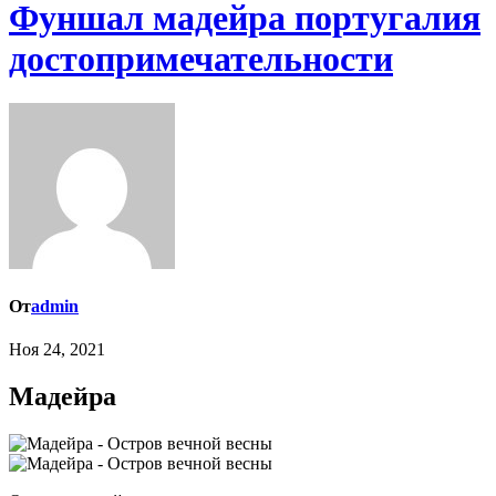
Фуншал мадейра португалия
достопримечательности
От
admin
Ноя 24, 2021
Мадейра