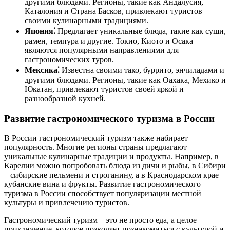
другими блюдами. Регионы, такие как Андалусия,
Каталония и Страна Басков, привлекают туристов
своими кулинарными традициями.
Япония⁚
Предлагает уникальные блюда, такие как суши,
рамен, темпура и другие. Токио, Киото и Осака
являются популярными направлениями для
гастрономических туров.
Мексика⁚
Известна своими тако, буррито, энчиладами и
другими блюдами. Регионы, такие как Оахака, Мехико и
Юкатан, привлекают туристов своей яркой и
разнообразной кухней.
Развитие гастрономического туризма в России
В России гастрономический туризм также набирает
популярность. Многие регионы страны предлагают
уникальные кулинарные традиции и продукты. Например, в
Карелии можно попробовать блюда из дичи и рыбы, в Сибири
– сибирские пельмени и строганину, а в Краснодарском крае –
кубанские вина и фрукты. Развитие гастрономического
туризма в России способствует популяризации местной
культуры и привлечению туристов.
Гастрономический туризм – это не просто еда, а целое
приключение, которое позволяет познакомиться с культурой и