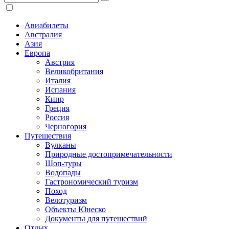
Авиабилеты
Австралия
Азия
Европа
Австрия
Великобритания
Италия
Испания
Кипр
Греция
Россия
Черногория
Путешествия
Вулканы
Природные достопримечательности
Шоп-туры
Водопады
Гастрономический туризм
Поход
Велотуризм
Объекты Юнеско
Документы для путешествий
Отдых