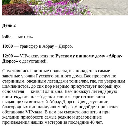
День 2
9:00
— завтрак.
10:00
— трансфер в Абрау – Дюрсо.
12:00
— VIP-экскурсия по
Русскому винному дому «Абрау-
Дюрсо»
с дегустацией.
Спустившись в винные подвалы, вы попадете в самые
заветные уголки Русского винного дома. Вас проведут по
старинным, овеянным легендами тоннелям, где, по уверениям
шампанистов, до сих пор незримо присутствует добрый дух
основателя — князя Голицына. Вам покажут легендарную
винотеку, где по сей день хранятся раритетные вина
выдающихся винтажей Абрау-Дюрсо. Для дегустации
благородных вин наилучшим образом подойдет приватная
обстановка VIP-зала. В нем вы сможете оценить и при
желании приобрести самые редкие и драгоценные
произведения наших мастеров за последние 40 лет.