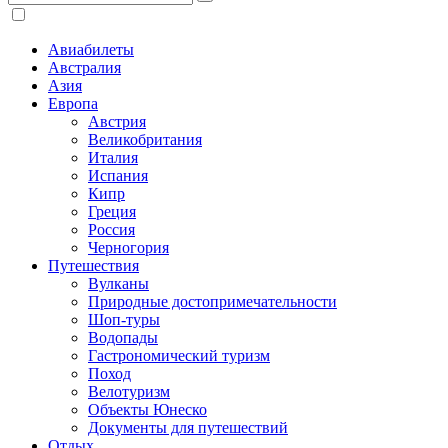
Авиабилеты
Австралия
Азия
Европа
Австрия
Великобритания
Италия
Испания
Кипр
Греция
Россия
Черногория
Путешествия
Вулканы
Природные достопримечательности
Шоп-туры
Водопады
Гастрономический туризм
Поход
Велотуризм
Объекты Юнеско
Документы для путешествий
Отдых