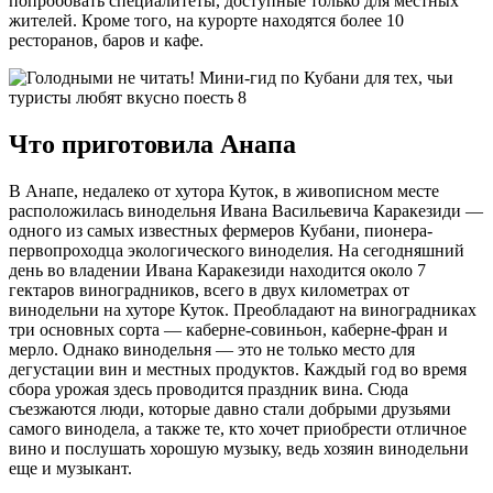
попробовать специалитеты, доступные только для местных
жителей. Кроме того, на курорте находятся более 10
ресторанов, баров и кафе.
Что приготовила Анапа
В Анапе, недалеко от хутора Куток, в живописном месте
расположилась винодельня Ивана Васильевича Каракезиди —
одного из самых известных фермеров Кубани, пионера-
первопроходца экологического виноделия. На сегодняшний
день во владении Ивана Каракезиди находится около 7
гектаров виноградников, всего в двух километрах от
винодельни на хуторе Куток. Преобладают на виноградниках
три основных сорта — каберне-совиньон, каберне-фран и
мерло. Однако винодельня — это не только место для
дегустации вин и местных продуктов. Каждый год во время
сбора урожая здесь проводится праздник вина. Сюда
съезжаются люди, которые давно стали добрыми друзьями
самого винодела, а также те, кто хочет приобрести отличное
вино и послушать хорошую музыку, ведь хозяин винодельни
еще и музыкант.