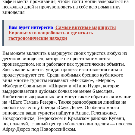
кафе и места проживания, чтобы гости могли задержаться на
несколько дней и прочувствовать на себе всю романтику
виноделия.
Вам будет интересно
Самые вкусные маршруты
Европы: что попробовать и где искать
гастрономические находки
Вы можете включить в маршруты своих туристов любую из
десятков виноделен, которые не просто занимаются
производством, но и работают как туристические объекты.
Здесь ваши клиенты увидят процесс изготовления вина и
продегустируют его. Среди любимых брендов кубанского
вина многие туристы называют «Мысхако», «Мерло»,
«Каберне Совиньон», «Шираз» и «Пино Нуар», которое
выдерживается в дубовых бочках не менее 6 месяцев.
Любители выдержанных вин могут также обратить внимание
на «Шато Тамань Резерв». Также разнообразная линейка на
любой вкус есть у бренда «Саук Дере». Особенно много
виноделен ваши туристы найдут в Анапе, Геленджике,
Новороссийске, Темрюкском и Крымском районах Кубани,
но, пожалуй, главный центр кубанского виноделия — поселок
Абрау-Дюрсо под Новороссийском.