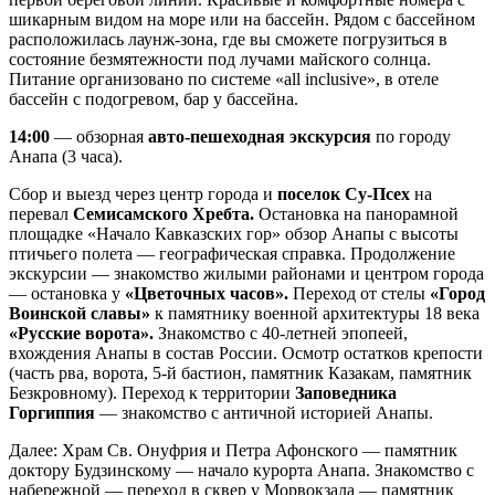
шикарным видом на море или на бассейн. Рядом с бассейном
расположилась лаунж-зона, где вы сможете погрузиться в
состояние безмятежности под лучами майского солнца.
Питание организовано по системе «all inclusive», в отеле
бассейн с подогревом, бар у бассейна.
14:00
— обзорная
авто-пешеходная экскурсия
по городу
Анапа (3 часа).
Сбор и выезд через центр города и
поселок Су-Псех
на
перевал
Семисамского Хребта.
Остановка на панорамной
площадке «Начало Кавказских гор» обзор Анапы с высоты
птичьего полета — географическая справка. Продолжение
экскурсии — знакомство жилыми районами и центром города
— остановка у
«Цветочных часов».
Переход от стелы
«Город
Воинской славы»
к памятнику военной архитектуры 18 века
«Русские ворота».
Знакомство с 40-летней эпопеей,
вхождения Анапы в состав России. Осмотр остатков крепости
(часть рва, ворота, 5-й бастион, памятник Казакам, памятник
Безкровному). Переход к территории
Заповедника
Горгиппия
— знакомство с античной историей Анапы.
Далее: Храм Св. Онуфрия и Петра Афонского — памятник
доктору Будзинскому — начало курорта Анапа. Знакомство с
набережной — переход в сквер у Морвокзала — памятник