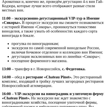
Ароматики и, конечно же, проведём дегустацию 4-х вин Гай-
Кодзора, которые лучше всего отображают разные стили
местных вин.
11:00
–
экскурсионно-дегустационный VIP-тур в Имение
«Сикоры».
В процессе экскурсии вы сможете познакомиться
с историей Имения «Сикоры», проникнуться тонкостями
виноделия, а также узнать об особенностях каждого сорта
винограда в бокале.
прогулка по виноградникам;
экскурсия по самой современной винодельне России,
включая бочковое отделение и коллекцию вин Имения;
дегустация эксклюзивных вин из линейки «Сикоры»;
посещение фирменного магазина.
13:00
– трансфер в г. Новороссийск,
с. Федотовка.
14:00
– обед в
ресторане «Chateau Pinot».
Это ресторанный
комплекс, входящий в тройку лучших загородных ресторанов
Новороссийской агломерации.
16:00
–
VIP-экскурсия на виноградник и улиточную ферму
«Chateau Pinot».
На экскурсии вас ждет знакомство с
виноградниками хозяйства, посещение улиточной фермы,
собственной пасеки и небольшого питомника птиц. Вы