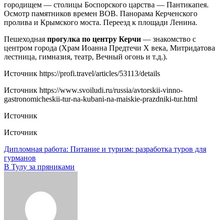
городищем — столицы Боспорского царства — Пантикапея.
Осмотр памятников времен ВОВ. Панорама Керченского
пролива и Крымского моста. Переезд к площади Ленина.
Пешеходная
прогулка по центру Керчи
— знакомство с
центром города (Храм Иоанна Предтечи Х века, Митридатова
лестница, гимназия, театр, Вечный огонь и т.д.).
Источник
https://profi.travel/articles/53113/details
Источник
https://www.svoiludi.ru/russia/avtorskii-vinno-
gastronomicheskii-tur-na-kubani-na-maiskie-prazdniki-tur.html
Источник
Источник
Навигация
Дипломная работа: Питание и туризм: разработка туров для
гурманов
по
В Тулу за пряниками
записям