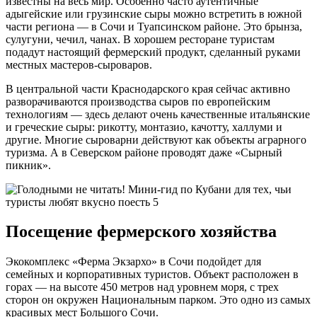
известны на весь мир. Особенно часто аутентичные
адыгейские или грузинские сыры можно встретить в южной
части региона — в Сочи и Туапсинском районе. Это брынза,
сулугуни, чечил, чанах. В хорошем ресторане туристам
подадут настоящий фермерский продукт, сделанный руками
местных мастеров-сыроваров.
В центральной части Краснодарского края сейчас активно
разворачиваются производства сыров по европейским
технологиям — здесь делают очень качественные итальянские
и греческие сыры: рикотту, монтазио, качотту, халлуми и
другие. Многие сыроварни действуют как объекты аграрного
туризма. А в Северском районе проводят даже «Сырный
пикник».
Посещение фермерского хозяйства
Экокомплекс «Ферма Экзархо» в Сочи подойдет для
семейных и корпоративных туристов. Объект расположен в
горах — на высоте 450 метров над уровнем моря, с трех
сторон он окружен Национальным парком. Это одно из самых
красивых мест Большого Сочи.