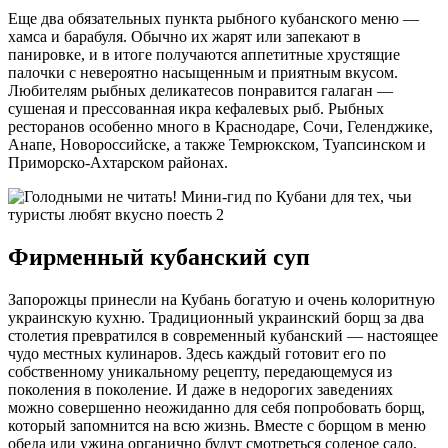
Еще два обязательных пункта рыбного кубанского меню —
хамса и барабуля. Обычно их жарят или запекают в
панировке, и в итоге получаются аппетитные хрустящие
палочки с невероятно насыщенным и приятным вкусом.
Любителям рыбных деликатесов понравится галаган —
сушеная и прессованная икра кефалевых рыб. Рыбных
ресторанов особенно много в Краснодаре, Сочи, Геленджике,
Анапе, Новороссийске, а также Темрюкском, Туапсинском и
Приморско-Ахтарском районах.
Фирменный кубанский суп
Запорожцы принесли на Кубань богатую и очень колоритную
украинскую кухню. Традиционный украинский борщ за два
столетия превратился в современный кубанский — настоящее
чудо местных кулинаров. Здесь каждый готовит его по
собственному уникальному рецепту, передающемуся из
поколения в поколение. И даже в недорогих заведениях
можно совершенно неожиданно для себя попробовать борщ,
который запомнится на всю жизнь. Вместе с борщом в меню
обеда или ужина органично будут смотреться соленое сало,