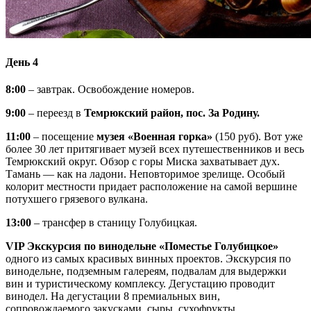
День 4
8:00
– завтрак. Освобождение номеров.
9:00
– переезд в
Темрюкский район, пос. За Родину.
11:00
– посещение
музея «Военная горка»
(150 руб). Вот уже
более 30 лет притягивает музей всех путешественников и весь
Темрюкский округ. Обзор с горы Миска захватывает дух.
Тамань — как на ладони. Неповторимое зрелище. Особый
колорит местности придает расположение на самой вершине
потухшего грязевого вулкана.
13:00
– трансфер в станицу Голубицкая.
VIP Экскурсия по винодельне «Поместье Голубицкое»
одного из самых красивых винных проектов. Экскурсия по
винодельне, подземным галереям, подвалам для выдержки
вин и туристическому комплексу. Дегустацию проводит
винодел. На дегустации 8 премиальных вин,
сопровождаемого закусками, сыры, сухофрукты.