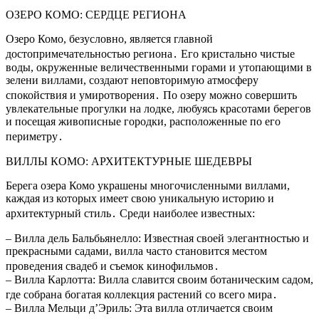
ОЗЕРО КОМО: СЕРДЦЕ РЕГИОНА
Озеро Комо, безусловно, является главной
достопримечательностью региона․ Его кристально чистые
воды, окруженные величественными горами и утопающими в
зелени виллами, создают неповторимую атмосферу
спокойствия и умиротворения․ По озеру можно совершить
увлекательные прогулки на лодке, любуясь красотами берегов
и посещая живописные городки, расположенные по его
периметру․
ВИЛЛЫ КОМО: АРХИТЕКТУРНЫЕ ШЕДЕВРЫ
Берега озера Комо украшены многочисленными виллами,
каждая из которых имеет свою уникальную историю и
архитектурный стиль․ Среди наиболее известных:
– Вилла дель Бальбьянелло: Известная своей элегантностью и
прекрасными садами, вилла часто становится местом
проведения свадеб и съемок кинофильмов․
– Вилла Карлотта: Вилла славится своим ботаническим садом,
где собрана богатая коллекция растений со всего мира․
– Вилла Мельци д’Эриль: Эта вилла отличается своим