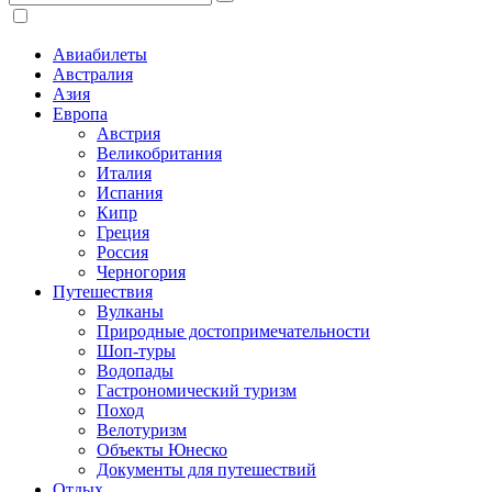
Авиабилеты
Австралия
Азия
Европа
Австрия
Великобритания
Италия
Испания
Кипр
Греция
Россия
Черногория
Путешествия
Вулканы
Природные достопримечательности
Шоп-туры
Водопады
Гастрономический туризм
Поход
Велотуризм
Объекты Юнеско
Документы для путешествий
Отдых