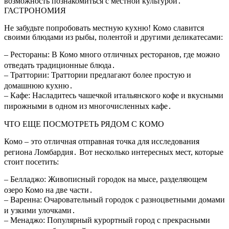
возможность познакомиться с местной культурой․
ГАСТРОНОМИЯ
Не забудьте попробовать местную кухню! Комо славится
своими блюдами из рыбы, полентой и другими деликатесами:
– Рестораны: В Комо много отличных ресторанов, где можно
отведать традиционные блюда․
– Траттории: Траттории предлагают более простую и
домашнюю кухню․
– Кафе: Насладитесь чашечкой итальянского кофе и вкусными
пирожными в одном из многочисленных кафе․
ЧТО ЕЩЕ ПОСМОТРЕТЬ РЯДОМ С КОМО
Комо – это отличная отправная точка для исследования
региона Ломбардия․ Вот несколько интересных мест, которые
стоит посетить:
– Белладжо: Живописный городок на мысе, разделяющем
озеро Комо на две части․
– Варенна: Очаровательный городок с разноцветными домами
и узкими улочками․
– Менаджо: Популярный курортный город с прекрасными