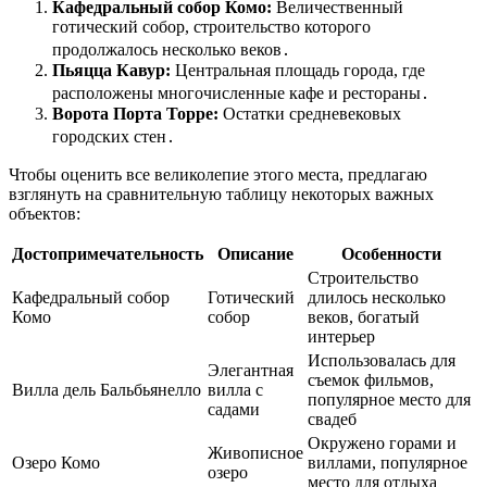
Кафедральный собор Комо:
Величественный
готический собор, строительство которого
продолжалось несколько веков․
Пьяцца Кавур:
Центральная площадь города, где
расположены многочисленные кафе и рестораны․
Ворота Порта Торре:
Остатки средневековых
городских стен․
Чтобы оценить все великолепие этого места, предлагаю
взглянуть на сравнительную таблицу некоторых важных
объектов:
Достопримечательность
Описание
Особенности
Строительство
Кафедральный собор
Готический
длилось несколько
Комо
собор
веков, богатый
интерьер
Использовалась для
Элегантная
съемок фильмов,
Вилла дель Бальбьянелло
вилла с
популярное место для
садами
свадеб
Окружено горами и
Живописное
Озеро Комо
виллами, популярное
озеро
место для отдыха