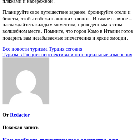
пляжами и набережной․
Планируйте свое путешествие заранее, бронируйте отели и
билеты, чтобы избежать лишних хлопот․ И самое главное –
наслаждайтесь каждым моментом, проведенным в этом
волшебном месте․ Помните, что город Комо в Италии готов
подарить вам незабываемые впечатления и яркие эмоции․
Навигация
Все новости туризма Турция сегодня
Туризм в Греции: перспективы и потенциальные изменения
по
записям
От
Redactor
Похожая запись