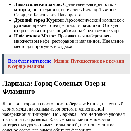
Лимассольский замок:
Средневековая крепость, в
которой, по преданию, венчались Ричард Львиное
Сердце и Беренгария Наваррская.
Древний город Курион:
Археологический комплекс с
руинами древнего театра, вилл и базилики. Отсюда
открывается потрясающий вид на Средиземное море.
Набережная Молос:
Протяженная набережная с
множеством кафе, ресторанов и магазинов. Идеальное
место для прогулок и отдыха.
Вам будет интересно
Мдина: Путешествие во времени
в сердце Мальты
Ларнака: Город Соленых Озер и
Фламинго
Ларнака – город на восточном побережье Кипра, известный
своим международным аэропортом и живописной
набережной Финикудес. Но Ларнака – это не только удобная
транспортная развязка. Здесь можно найти множество
интересных достопримечательностей, в т.ч. знаменитое
соленое озеро, где зимой обитают фламинго.