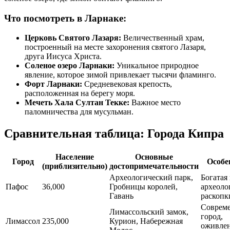
Что посмотреть в Ларнаке:
Церковь Святого Лазаря:
Величественный храм,
построенный на месте захоронения святого Лазаря,
друга Иисуса Христа.
Соленое озеро Ларнаки:
Уникальное природное
явление, которое зимой привлекает тысячи фламинго.
Форт Ларнаки:
Средневековая крепость,
расположенная на берегу моря.
Мечеть Хала Султан Текке:
Важное место
паломничества для мусульман.
Сравнительная таблица: Города Кипра
Население
Основные
Город
Особе
(приблизительно)
достопримечательности
Археологический парк,
Богатая
Пафос
36,000
Гробницы королей,
археоло
Гавань
раскопк
Соврем
Лимассольский замок,
город,
Лимассол
235,000
Курион, Набережная
оживле