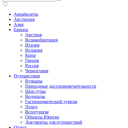
Авиабилеты
Австралия
Азия
Европа
Австрия
Великобритания
Италия
Испания
Кипр
Греция
Россия
Черногория
Путешествия
Вулканы
Природные достопримечательности
Шоп-туры
Водопады
Гастрономический туризм
Поход
Велотуризм
Объекты Юнеско
Документы для путешествий
Отдых