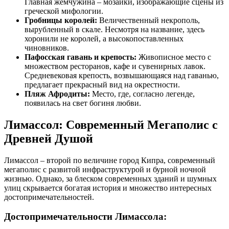
Главная жемчужина – мозаики, изображающие сцены из
греческой мифологии.
Гробницы королей:
Величественный некрополь,
вырубленный в скале. Несмотря на название, здесь
хоронили не королей, а высокопоставленных
чиновников.
Пафосская гавань и крепость:
Живописное место с
множеством ресторанов, кафе и сувенирных лавок.
Средневековая крепость, возвышающаяся над гаванью,
предлагает прекрасный вид на окрестности.
Пляж Афродиты:
Место, где, согласно легенде,
появилась на свет богиня любви.
Лимассол: Современный Мегаполис с
Древней Душой
Лимассол – второй по величине город Кипра, современный
мегаполис с развитой инфраструктурой и бурной ночной
жизнью. Однако, за блеском современных зданий и шумных
улиц скрывается богатая история и множество интересных
достопримечательностей.
Достопримечательности Лимассола: