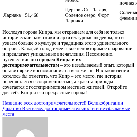
Молос
ночная 
Церковь Св. Лазаря,
Соленые
Ларнака
51,468
Соленое озеро, Форт
фламин
Ларнаки
Исследуя города Кипра, мы открываем для себя не только
исторические памятники и архитектурные шедевры, но и
узнаем больше о культуре и традициях этого удивительного
острова. Каждый город имеет свое неповторимое очарование
и предлагает уникальные впечатления. Несомненно,
путешествие по
городам Кипра и их
достопримечательностям
– это незабываемый опыт, который
оставит яркие воспоминания на всю жизнь. И в заключении
хотелось бы отметить, что Кипр – это место, где история
переплетается с современностью, а красота природы
сочетается с гостеприимством местных жителей. Откройте
для себя Кипр и его прекрасные города!
Навигация
Название всех достопримечательностей Великобритании
Далат во Вьетнаме: достопримечательности и незабываемые
по
места
записям