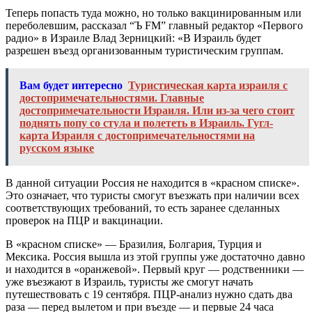
Теперь попасть туда можно, но только вакцинированным или
переболевшим, рассказал “Ъ FM” главный редактор «Первого
радио» в Израиле Влад Зерницкий: «В Израиль будет
разрешен въезд организованным туристическим группам.
Вам будет интересно
Туристическая карта израиля с
достопримечательностями. Главные
достопримечательности Израиля. Или из-за чего стоит
поднять попу со стула и полететь в Израиль. Гугл-
карта Израиля с достопримечательностями на
русском языке
В данной ситуации Россия не находится в «красном списке».
Это означает, что туристы смогут въезжать при наличии всех
соответствующих требований, то есть заранее сделанных
проверок на ПЦР и вакцинации.
В «красном списке» — Бразилия, Болгария, Турция и
Мексика. Россия вышла из этой группы уже достаточно давно
и находится в «оранжевой». Первый круг — родственники —
уже въезжают в Израиль, туристы же смогут начать
путешествовать с 19 сентября. ПЦР-анализ нужно сдать два
раза — перед вылетом и при въезде — и первые 24 часа