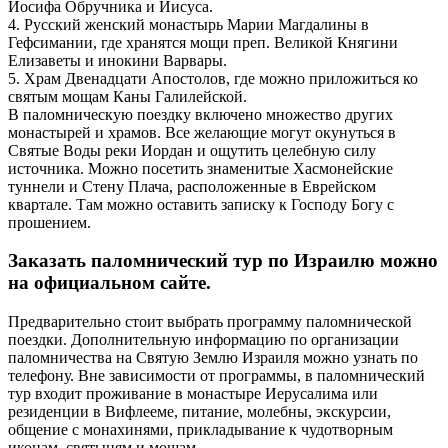
Иосифа Обручника и Иисуса.
4. Русский женский монастырь Марии Магдалины в
Гефсимании, где хранятся мощи преп. Великой Княгини
Елизаветы и инокини Варвары.
5. Храм Двенадцати Апостолов, где можно приложиться ко
святым мощам Каны Галилейской.
В паломническую поездку включено множество других
монастырей и храмов. Все желающие могут окунуться в
Святые Воды реки Иордан и ощутить целебную силу
источника. Можно посетить знаменитые Хасмонейские
туннели и Стену Плача, расположенные в Еврейском
квартале. Там можно оставить записку к Господу Богу с
прошением.
Заказать паломнический тур по Израилю можно
на официальном сайте.
Предварительно стоит выбрать программу паломнической
поездки. Дополнительную информацию по организации
паломничества на Святую Землю Израиля можно узнать по
телефону. Вне зависимости от программы, в паломнический
тур входит проживание в монастыре Иерусалима или
резиденции в Вифлееме, питание, молебны, экскурсии,
общение с монахинями, прикладывание к чудотворным
иконам, святыням и мощам.