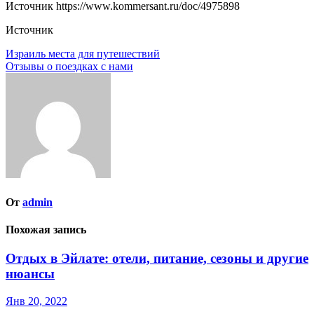
Источник
https://www.kommersant.ru/doc/4975898
Источник
Навигация
Израиль места для путешествий
Отзывы о поездках с нами
по
записям
От
admin
Похожая запись
Отдых в Эйлате: отели, питание, сезоны и другие
нюансы
Янв 20, 2022