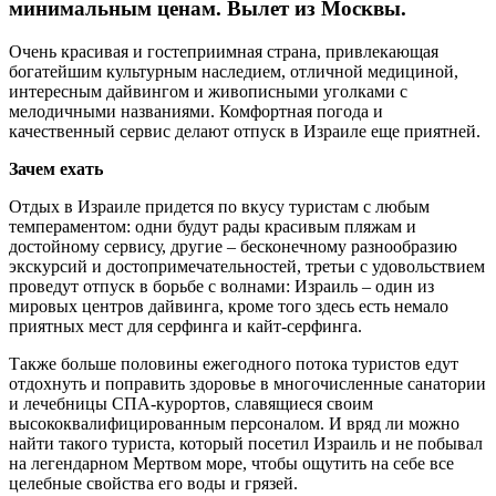
минимальным ценам. Вылет из Москвы.
Очень красивая и гостеприимная страна, привлекающая
богатейшим культурным наследием, отличной медициной,
интересным дайвингом и живописными уголками с
мелодичными названиями. Комфортная погода и
качественный сервис делают отпуск в Израиле еще приятней.
Зачем ехать
Отдых в Израиле придется по вкусу туристам с любым
темпераментом: одни будут рады красивым пляжам и
достойному сервису, другие – бесконечному разнообразию
экскурсий и достопримечательностей, третьи с удовольствием
проведут отпуск в борьбе с волнами: Израиль – один из
мировых центров дайвинга, кроме того здесь есть немало
приятных мест для серфинга и кайт-серфинга.
Также больше половины ежегодного потока туристов едут
отдохнуть и поправить здоровье в многочисленные санатории
и лечебницы СПА-курортов, славящиеся своим
высококвалифицированным персоналом. И вряд ли можно
найти такого туриста, который посетил Израиль и не побывал
на легендарном Мертвом море, чтобы ощутить на себе все
целебные свойства его воды и грязей.