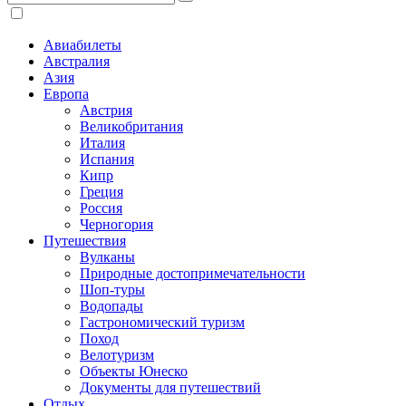
Авиабилеты
Австралия
Азия
Европа
Австрия
Великобритания
Италия
Испания
Кипр
Греция
Россия
Черногория
Путешествия
Вулканы
Природные достопримечательности
Шоп-туры
Водопады
Гастрономический туризм
Поход
Велотуризм
Объекты Юнеско
Документы для путешествий
Отдых