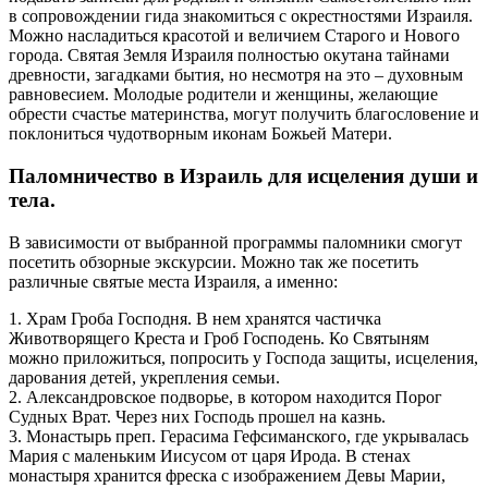
в сопровождении гида знакомиться с окрестностями Израиля.
Можно насладиться красотой и величием Старого и Нового
города. Святая Земля Израиля полностью окутана тайнами
древности, загадками бытия, но несмотря на это – духовным
равновесием. Молодые родители и женщины, желающие
обрести счастье материнства, могут получить благословение и
поклониться чудотворным иконам Божьей Матери.
Паломничество в Израиль для исцеления души и
тела.
В зависимости от выбранной программы паломники смогут
посетить обзорные экскурсии. Можно так же посетить
различные святые места Израиля, а именно:
1. Храм Гроба Господня. В нем хранятся частичка
Животворящего Креста и Гроб Господень. Ко Святыням
можно приложиться, попросить у Господа защиты, исцеления,
дарования детей, укрепления семьи.
2. Александровское подворье, в котором находится Порог
Судных Врат. Через них Господь прошел на казнь.
3. Монастырь преп. Герасима Гефсиманского, где укрывалась
Мария с маленьким Иисусом от царя Ирода. В стенах
монастыря хранится фреска с изображением Девы Марии,