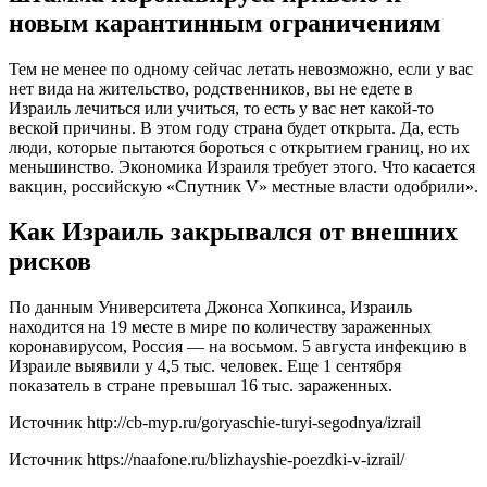
новым карантинным ограничениям
Тем не менее по одному сейчас летать невозможно, если у вас
нет вида на жительство, родственников, вы не едете в
Израиль лечиться или учиться, то есть у вас нет какой-то
веской причины. В этом году страна будет открыта. Да, есть
люди, которые пытаются бороться с открытием границ, но их
меньшинство. Экономика Израиля требует этого. Что касается
вакцин, российскую «Спутник V» местные власти одобрили».
Как Израиль закрывался от внешних
рисков
По данным Университета Джонса Хопкинса, Израиль
находится на 19 месте в мире по количеству зараженных
коронавирусом, Россия — на восьмом. 5 августа инфекцию в
Израиле выявили у 4,5 тыс. человек. Еще 1 сентября
показатель в стране превышал 16 тыс. зараженных.
Источник
http://cb-myp.ru/goryaschie-turyi-segodnya/izrail
Источник
https://naafone.ru/blizhayshie-poezdki-v-izrail/