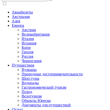
Авиабилеты
Австралия
Азия
Европа
Австрия
Великобритания
Италия
Испания
Кипр
Греция
Россия
Черногория
Путешествия
Вулканы
Природные достопримечательности
Шоп-туры
Водопады
Гастрономический туризм
Поход
Велотуризм
Объекты Юнеско
Документы для путешествий
Отдых