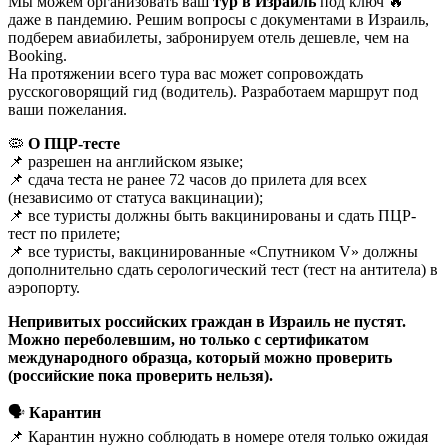
Мы можем организовать ваш
тур в Израиль
под ключ 🔥
даже в пандемию. Решим вопросы с документами в Израиль,
подберем авиабилеты, забронируем отель дешевле, чем на
Booking.
На протяжении всего тура вас может сопровождать
руcскоговорящий гид (водитель). Разработаем маршрут под
ваши пожелания.
🦠
О ПЦР-тесте
📌 разрешен на английском языке;
📌 сдача теста не ранее 72 часов до прилета для всех
(независимо от статуса вакцинации);
📌 все туристы должны быть вакцинированы и сдать ПЦР-
тест по прилете;
📌 все туристы, вакцинированные «Спутником V» должны
дополнительно сдать серологический тест (тест на антитела) в
аэропорту.
Непривитых российских граждан в Израиль не пустят.
Можно переболевшим, но только с сертификатом
международного образца, который можно проверить
(российские пока проверить нельзя).
🗣
Карантин
📌 Карантин нужно соблюдать в номере отеля только ожидая