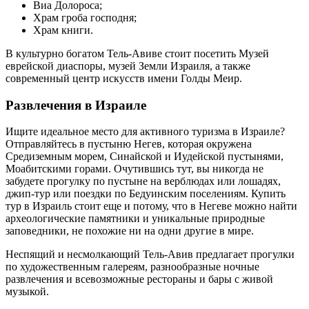
Виа Долороса;
Храм гроба господня;
Храм книги.
В культурно богатом Тель-Авиве стоит посетить Музей
еврейской диаспоры, музей Земли Израиля, а также
современный центр искусств имени Голды Меир.
Развлечения в Израиле
Ищите идеальное место для активного туризма в Израиле?
Отправляйтесь в пустыню Негев, которая окружена
Средиземным морем, Синайской и Иудейской пустынями,
Моабитскими горами. Очутившись тут, вы никогда не
забудете прогулку по пустыне на верблюдах или лошадях,
джип-тур или поездки по Бедуинским поселениям. Купить
тур в Израиль стоит еще и потому, что в Негеве можно найти
археологические памятники и уникальные природные
заповедники, не похожие ни на одни другие в мире.
Неспящий и несмолкающий Тель-Авив предлагает прогулки
по художественным галереям, разнообразные ночные
развлечения и всевозможные рестораны и бары с живой
музыкой.