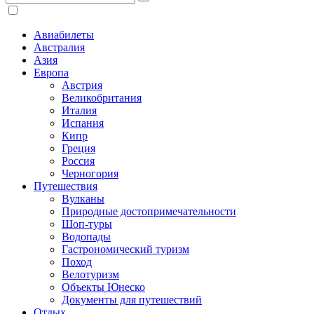
Авиабилеты
Австралия
Азия
Европа
Австрия
Великобритания
Италия
Испания
Кипр
Греция
Россия
Черногория
Путешествия
Вулканы
Природные достопримечательности
Шоп-туры
Водопады
Гастрономический туризм
Поход
Велотуризм
Объекты Юнеско
Документы для путешествий
Отдых