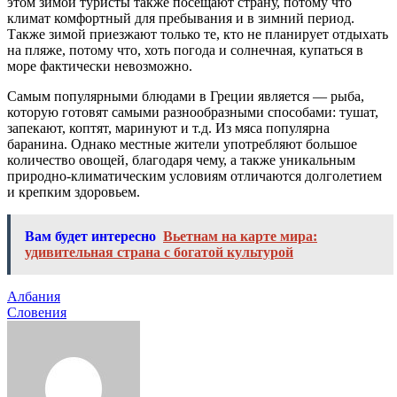
этом зимой туристы также посещают страну, потому что
климат комфортный для пребывания и в зимний период.
Также зимой приезжают только те, кто не планирует отдыхать
на пляже, потому что, хоть погода и солнечная, купаться в
море фактически невозможно.
Самым популярными блюдами в Греции является — рыба,
которую готовят самыми разнообразными способами: тушат,
запекают, коптят, маринуют и т.д. Из мяса популярна
баранина. Однако местные жители употребляют большое
количество овощей, благодаря чему, а также уникальным
природно-климатическим условиям отличаются долголетием
и крепким здоровьем.
Вам будет интересно
Вьетнам на карте мира:
удивительная страна с богатой культурой
Навигация
Албания
Словения
по
записям