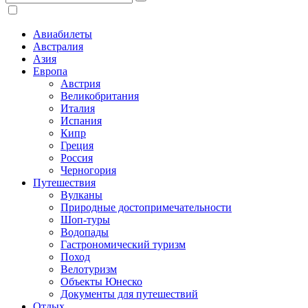
Авиабилеты
Австралия
Азия
Европа
Австрия
Великобритания
Италия
Испания
Кипр
Греция
Россия
Черногория
Путешествия
Вулканы
Природные достопримечательности
Шоп-туры
Водопады
Гастрономический туризм
Поход
Велотуризм
Объекты Юнеско
Документы для путешествий
Отдых