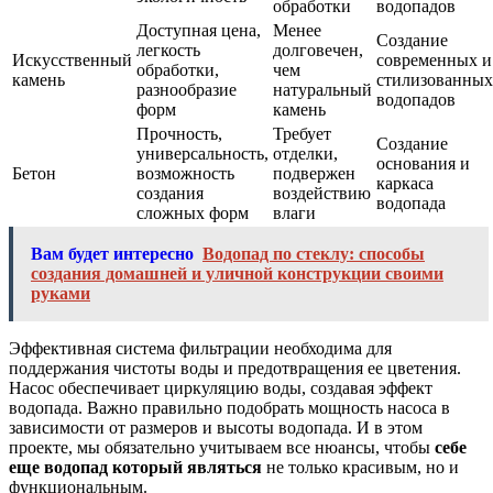
обработки
водопадов
Доступная цена,
Менее
Создание
легкость
долговечен,
Искусственный
современных и
обработки,
чем
камень
стилизованных
разнообразие
натуральный
водопадов
форм
камень
Прочность,
Требует
Создание
универсальность,
отделки,
основания и
Бетон
возможность
подвержен
каркаса
создания
воздействию
водопада
сложных форм
влаги
Вам будет интересно
Водопад по стеклу: способы
создания домашней и уличной конструкции своими
руками
Эффективная система фильтрации необходима для
поддержания чистоты воды и предотвращения ее цветения.
Насос обеспечивает циркуляцию воды, создавая эффект
водопада. Важно правильно подобрать мощность насоса в
зависимости от размеров и высоты водопада. И в этом
проекте, мы обязательно учитываем все нюансы, чтобы
себе
еще водопад который являться
не только красивым, но и
функциональным.