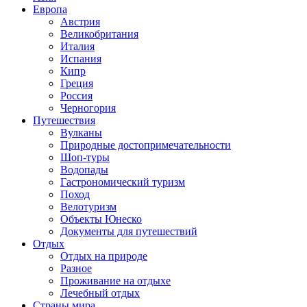
Европа
Австрия
Великобритания
Италия
Испания
Кипр
Греция
Россия
Черногория
Путешествия
Вулканы
Природные достопримечательности
Шоп-туры
Водопады
Гастрономический туризм
Поход
Велотуризм
Объекты Юнеско
Документы для путешествий
Отдых
Отдых на природе
Разное
Проживание на отдыхе
Лечебный отдых
Страны мира