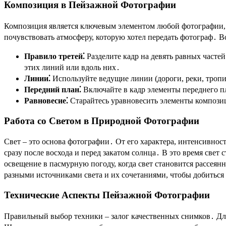
Композиция в Пейзажной Фотографии
Композиция является ключевым элементом любой фотографии, о
почувствовать атмосферу, которую хотел передать фотограф․ В
Правило третей⁚
Разделите кадр на девять равных част
этих линий или вдоль них․
Линии⁚
Используйте ведущие линии (дороги, реки, тропи
Передний план⁚
Включайте в кадр элементы переднего пл
Равновесие⁚
Старайтесь уравновесить элементы компози
Работа со Светом в Природной Фотографии
Свет – это основа фотографии․ От его характера, интенсивно
сразу после восхода и перед закатом солнца․ В это время свет
освещение в пасмурную погоду, когда свет становится рассеян
разными источниками света и их сочетаниями, чтобы добиться
Технические Аспекты Пейзажной Фотографии
Правильный выбор техники – залог качественных снимков․ Дл