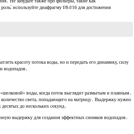
я․ Не забудьте также про фильтры, такие как
оль⁚ используйте диафрагму f/8-f/16 для достижения
тлеть красоту потока воды, но и передать его динамику, силу
ии водопадов․
 «шелковой» воды, когда поток выглядит размытым и плавным․
ь количество света, попадающего на матрицу․ Выдержку нужно
 десятых до нескольких секунд․
длинную выдержку для создания эффектных снимков водопадов․