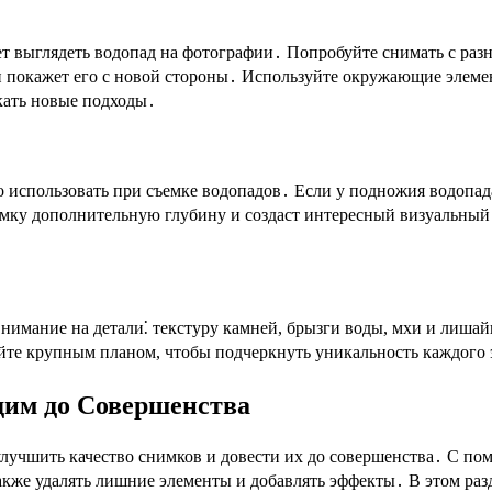
т выглядеть водопад на фотографии․ Попробуйте снимать с разны
покажет его с новой стороны․ Используйте окружающие элементы
скать новые подходы․
использовать при съемке водопадов․ Если у подножия водопада 
мку дополнительную глубину и создаст интересный визуальный 
нимание на детали⁚ текстуру камней, брызги воды, мхи и лишай
йте крупным планом, чтобы подчеркнуть уникальность каждого 
дим до Совершенства
 улучшить качество снимков и довести их до совершенства․ С 
также удалять лишние элементы и добавлять эффекты․ В этом р