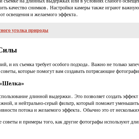
 съемке на длинных выдержках или в условиях слабого освещени
ть качество снимков․ Настройки камеры также играют важную р
 от освещения и желаемого эффекта․
сного уголка природы
 Силы
, и их съемка требует особого подхода․ Важно не только запеча
 советы, которые помогут вам создавать потрясающие фотограф
 «Шелка»
спользование длинной выдержки․ Это позволяет создать эффект
вижной, и нейтрально-серый фильтр, который поможет уменьшит
ивности потока и желаемого эффекта․ Обычно это от нескольких
йдете советы и примеры того, как другие фотографы используют 