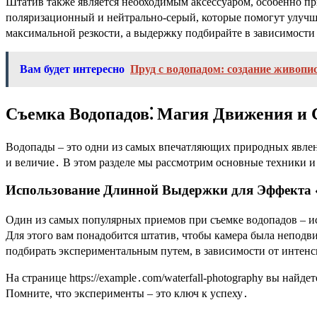
Штатив также является необходимым аксессуаром, особенно при
поляризационный и нейтрально-серый, которые помогут улучши
максимальной резкости, а выдержку подбирайте в зависимости
Вам будет интересно
Пруд с водопадом: создание живопи
Съемка Водопадов⁚ Магия Движения и
Водопады – это одни из самых впечатляющих природных явлений
и величие․ В этом разделе мы рассмотрим основные техники и
Использование Длинной Выдержки для Эффекта
Один из самых популярных приемов при съемке водопадов – и
Для этого вам понадобится штатив, чтобы камера была непод
подбирать экспериментальным путем, в зависимости от интенс
На странице https://example․com/waterfall-photography вы на
Помните, что эксперименты – это ключ к успеху․