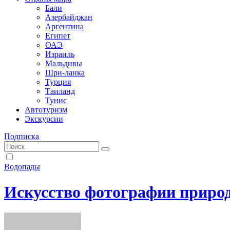
Бали
Азербайджан
Аргентина
Египет
ОАЭ
Израиль
Мальдивы
Шри-ланка
Турция
Таиланд
Тунис
Автотуризм
Экскурсии
Подписка
Водопады
Искусство фотографии приро