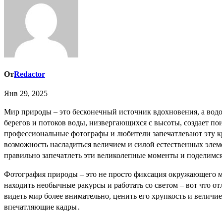
От
Redactor
Янв 29, 2025
Мир природы – это бесконечный источник вдохновения, а водопады, в свою очередь, являются одними из самых завораживающих её проявлений․ Сочетание буйства зелени, скалистых
берегов и потоков воды, низвергающихся с высоты, создает пои
профессиональные фотографы и любители запечатлевают эту кр
возможность насладиться величием и силой естественных элем
правильно запечатлеть эти великолепные моменты и поделимс
Фотография природы – это не просто фиксация окружающего ми
находить необычные ракурсы и работать со светом – вот что о
видеть мир более внимательно, ценить его хрупкость и велич
впечатляющие кадры․