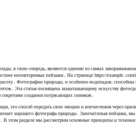
стине неповторимые пейзажи․ На странице https://example․com/n
асоту․ Фотографии природы, и особенно водопадов, способны п
ентов․ Эта статья посвящена захватывающему искусству фотогра
я секретами создания потрясающих снимков․
ра, это способ передать свои эмоции и впечатления через приз
тличает хорошего фотографа природы․ Запечатлевая пейзажи, мы 
ие․ В этом разделе мы рассмотрим основные принципы и техники