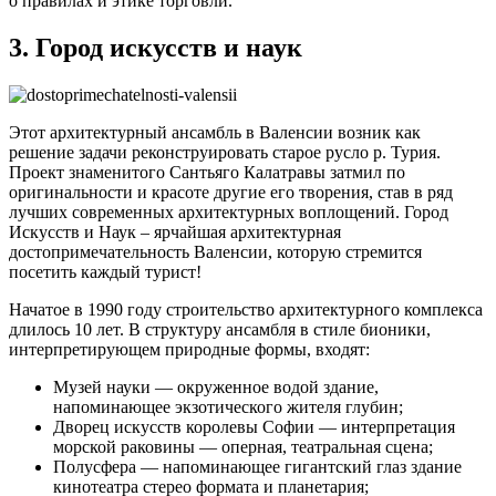
о правилах и этике торговли.
3. Город искусств и наук
Этот архитектурный ансамбль в Валенсии возник как
решение задачи реконструировать старое русло р. Турия.
Проект знаменитого Сантьяго Калатравы затмил по
оригинальности и красоте другие его творения, став в ряд
лучших современных архитектурных воплощений. Город
Искусств и Наук – ярчайшая архитектурная
достопримечательность Валенсии, которую стремится
посетить каждый турист!
Начатое в 1990 году строительство архитектурного комплекса
длилось 10 лет. В структуру ансамбля в стиле бионики,
интерпретирующем природные формы, входят:
Музей науки — окруженное водой здание,
напоминающее экзотического жителя глубин;
Дворец искусств королевы Софии — интерпретация
морской раковины — оперная, театральная сцена;
Полусфера — напоминающее гигантский глаз здание
кинотеатра стерео формата и планетария;