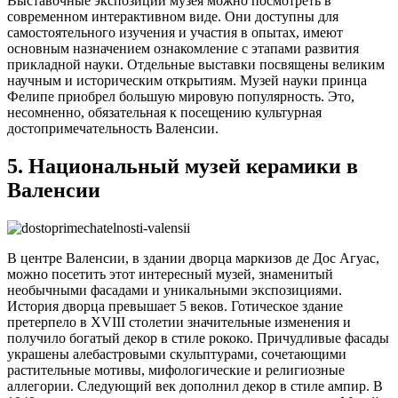
Выставочные экспозиции музея можно посмотреть в
современном интерактивном виде. Они доступны для
самостоятельного изучения и участия в опытах, имеют
основным назначением ознакомление с этапами развития
прикладной науки. Отдельные выставки посвящены великим
научным и историческим открытиям. Музей науки принца
Фелипе приобрел большую мировую популярность. Это,
несомненно, обязательная к посещению культурная
достопримечательность Валенсии.
5. Национальный музей керамики в
Валенсии
В центре Валенсии, в здании дворца маркизов де Дос Агуас,
можно посетить этот интересный музей, знаменитый
необычными фасадами и уникальными экспозициями.
История дворца превышает 5 веков. Готическое здание
претерпело в XVIII столетии значительные изменения и
получило богатый декор в стиле рококо. Причудливые фасады
украшены алебастровыми скульптурами, сочетающими
растительные мотивы, мифологические и религиозные
аллегории. Следующий век дополнил декор в стиле ампир. В