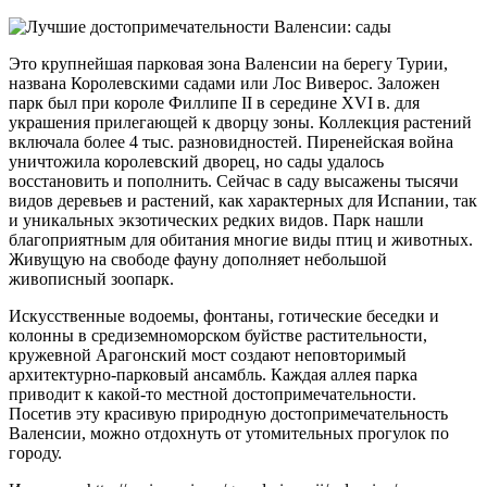
Это крупнейшая парковая зона Валенсии на берегу Турии,
названа Королевскими садами или Лос Виверос. Заложен
парк был при короле Филлипе II в середине XVI в. для
украшения прилегающей к дворцу зоны. Коллекция растений
включала более 4 тыс. разновидностей. Пиренейская война
уничтожила королевский дворец, но сады удалось
восстановить и пополнить. Сейчас в саду высажены тысячи
видов деревьев и растений, как характерных для Испании, так
и уникальных экзотических редких видов. Парк нашли
благоприятным для обитания многие виды птиц и животных.
Живущую на свободе фауну дополняет небольшой
живописный зоопарк.
Искусственные водоемы, фонтаны, готические беседки и
колонны в средиземноморском буйстве растительности,
кружевной Арагонский мост создают неповторимый
архитектурно-парковый ансамбль. Каждая аллея парка
приводит к какой-то местной достопримечательности.
Посетив эту красивую природную достопримечательность
Валенсии, можно отдохнуть от утомительных прогулок по
городу.