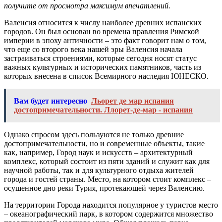
получите от просмотра максимум впечатлений.
Валенсия относится к числу наиболее древних испанских
городов. Он был основан во времена правления Римской
империи в эпоху античности – это факт говорит нам о том,
что еще со второго века нашей эры Валенсия начала
застраиваться строениями, которые сегодня носят статус
важных культурных и исторических памятников, часть из
которых внесена в список Всемирного наследия ЮНЕСКО.
Вам будет интересно
Льорет де мар испания
достопримечательности. Ллорет-де-мар - испания
Однако спросом здесь пользуются не только древние
достопримечательности, но и современные объекты, такие
как, например, Город наук и искусств – архитектурный
комплекс, который состоит из пяти зданий и служит как для
научной работы, так и для культурного отдыха жителей
города и гостей страны. Место, на котором стоит комплекс –
осушенное дно реки Турия, протекающей через Валенсию.
На территории Города находится популярное у туристов место
– океанографический парк, в котором содержится множество