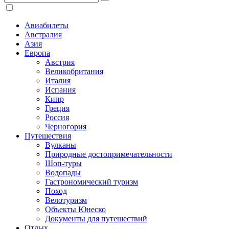
Авиабилеты
Австралия
Азия
Европа
Австрия
Великобритания
Италия
Испания
Кипр
Греция
Россия
Черногория
Путешествия
Вулканы
Природные достопримечательности
Шоп-туры
Водопады
Гастрономический туризм
Поход
Велотуризм
Объекты Юнеско
Документы для путешествий
Отдых