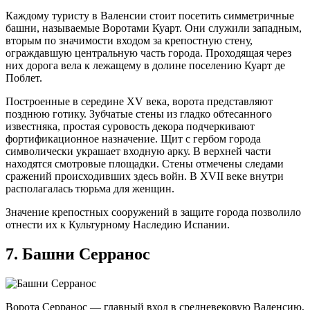
Каждому туристу в Валенсии стоит посетить симметричные
башни, называемые Воротами Куарт. Они служили западным,
вторым по значимости входом за крепостную стену,
ограждавшую центральную часть города. Проходящая через
них дорога вела к лежащему в долине поселению Куарт де
Поблет.
Построенные в середине XV века, ворота представляют
позднюю готику. Зубчатые стены из гладко обтесанного
известняка, простая суровость декора подчеркивают
фортификационное назначение. Щит с гербом города
символически украшает входную арку. В верхней части
находятся смотровые площадки. Стены отмечены следами
сражений происходивших здесь войн. В XVII веке внутри
располагалась тюрьма для женщин.
Значение крепостных сооружений в защите города позволило
отнести их к Культурному Наследию Испании.
7. Башни Серранос
Ворота Серранос — главный вход в средневековую Валенсию,