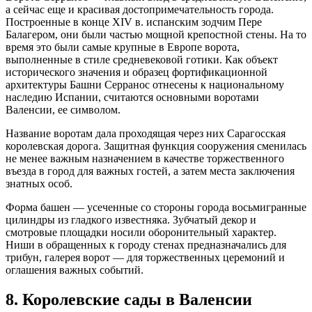
а сейчас еще и красивая достопримечательность города.
Построенные в конце XIV в. испанским зодчим Пере
Балагером, они были частью мощной крепостной стены. На то
время это были самые крупные в Европе ворота,
выполненные в стиле средневековой готики. Как объект
исторического значения и образец фортификационной
архитектуры Башни Серранос отнесены к национальному
наследию Испании, считаются основными воротами
Валенсии, ее символом.
Название воротам дала проходящая через них Сарагосская
королевская дорога. Защитная функция сооружения сменилась
не менее важным назначением в качестве торжественного
въезда в город для важных гостей, а затем места заключения
знатных особ.
Форма башен — усеченные со стороны города восьмигранные
цилиндры из гладкого известняка. Зубчатый декор и
смотровые площадки носили оборонительный характер.
Ниши в обращенных к городу стенах предназначались для
трибун, галерея ворот — для торжественных церемоний и
оглашения важных событий.
8. Королевские сады в Валенсии