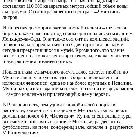
представителей морского мира. Общая площадь парка
составляет 110 000 квадратных метров, общий объем воды
аквариумов Океанографического центра – 42 миллиона
литров.
Интересная достопримечательность Валенсии – шелковая
биржа, также известная под своим оригинальным названием
Лонха-де-ла-Седа. Она также состоит из комплекса зданий,
первоначально предназначенных для торговли шелком и
сегодня превратившихся в музей. Кроме того, это здание
весьма ценно с точки зрения архитектуры, так как является
представителем поздней готики.
Поклонникам культурного досуга далее следует пройти до
Музея изящных искусств: здесь собрана великолепная
коллекция живописи, одна из наиболее крупных в Испании.
Музей находится в здании колледжа и состоит из двух частей
– самого колледжа и прилегающей к нему церкви.
В Валенсии есть, чем удивить и любителей спорта: в
частности, знаменитым стадионом Месталья, являющимся
домашним полем ФК «Валенсия». Купив специальные туры,
вы сможете побывать в тоннеле Местальи, раздевалках
футболистов, на поле, конференц-зале, капелле и, разумеется
VIP-помещениях.