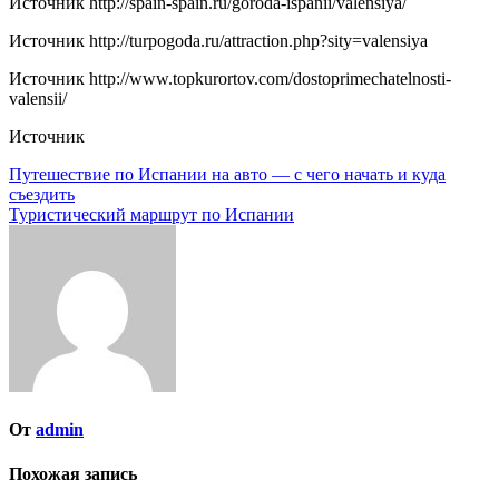
Источник
http://spain-spain.ru/goroda-ispanii/valensiya/
Источник
http://turpogoda.ru/attraction.php?sity=valensiya
Источник
http://www.topkurortov.com/dostoprimechatelnosti-
valensii/
Источник
Навигация
Путешествие по Испании на авто — с чего начать и куда
съездить
по
Туристический маршрут по Испании
записям
От
admin
Похожая запись