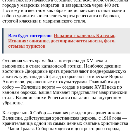
города у маврских эмиратов, и завершилось через 440 лет.
Поэтому в известном как образчик испанской готики здании
собора удивительно сплелись черты ренессанса и барокко,
строгой классики и мавританского стиля.
Вам будет интересно
Испания г калелья. Калелья,
Испания: описание, достопримечательности, фото,
отзывы туристов
Основная часть храма была построена до XV века и
выполнена в стиле каталонской готики. Наиболее древние
восточные Дворцовые врата представляют позднероманскую
архитектуру, западный фасад открывают готические Ворота
Апостолов, украшенные их скульптурами. Главный вход в
собор — Железные ворота — создан в начале XVIII века по
канонам барокко. Башня Микалет представляет мавританский
стиль. Влияние эпохи Ренессанса сказались на внутреннем
убранстве.
Кафедральный Собор — главная резиденция архиепископа
Валенсии, действующая христианская церковь, с 1916 года —
хранительница одной из самых ценных святынь христианства
— Чаши Грааля. Собор находится в центре старого города,