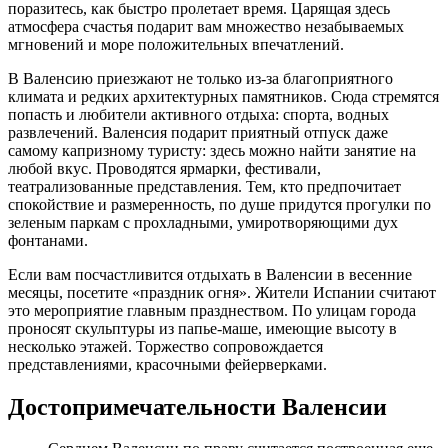
поразитесь, как быстро пролетает время. Царящая здесь
атмосфера счастья подарит вам множество незабываемых
мгновений и море положительных впечатлений.
В Валенсию приезжают не только из-за благоприятного
климата и редких архитектурных памятников. Сюда стремятся
попасть и любители активного отдыха: спорта, водных
развлечений. Валенсия подарит приятный отпуск даже
самому капризному туристу: здесь можно найти занятие на
любой вкус. Проводятся ярмарки, фестивали,
театрализованные представления. Тем, кто предпочитает
спокойствие и размеренность, по душе придутся прогулки по
зеленым паркам с прохладными, умиротворяющими дух
фонтанами.
Если вам посчастливится отдыхать в Валенсии в весенние
месяцы, посетите «праздник огня». Жители Испании считают
это мероприятие главным празднеством. По улицам города
проносят скульптуры из папье-маше, имеющие высоту в
несколько этажей. Торжество сопровождается
представлениями, красочными фейерверками.
Достопримечательности Валенсии