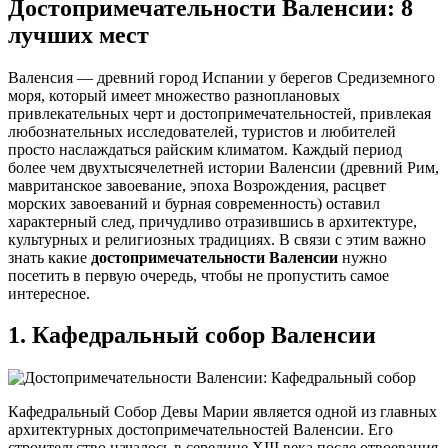
Достопримечательности Валенсии: 8
лучших мест
Валенсия — древний город Испании у берегов Средиземного
моря, который имеет множество разноплановых
привлекательных черт и достопримечательностей, привлекая
любознательных исследователей, туристов и любителей
просто наслаждаться райским климатом. Каждый период
более чем двухтысячелетней истории Валенсии (древний Рим,
мавританское завоевание, эпоха Возрождения, расцвет
морских завоеваний и бурная современность) оставил
характерный след, причудливо отразившись в архитектуре,
культурных и религиозных традициях. В связи с этим важно
знать какие
достопримечательности Валенсии
нужно
посетить в первую очередь, чтобы не пропустить самое
интересное.
1. Кафедральный собор Валенсии
Кафедральный Собор Девы Марии является одной из главных
архитектурных достопримечательностей Валенсии. Его
строительство началось в середине XIII века после отвоевания