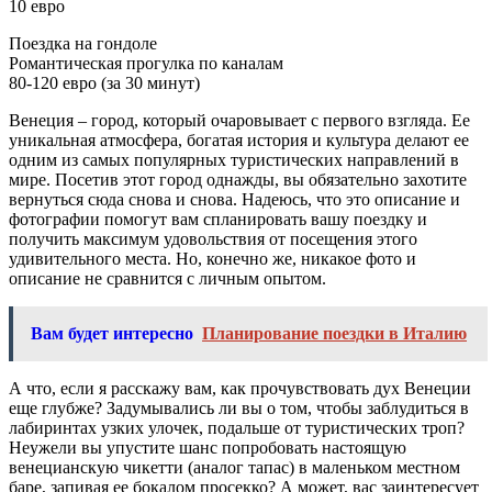
10 евро
Поездка на гондоле
Романтическая прогулка по каналам
80-120 евро (за 30 минут)
Венеция – город, который очаровывает с первого взгляда. Ее
уникальная атмосфера, богатая история и культура делают ее
одним из самых популярных туристических направлений в
мире. Посетив этот город однажды, вы обязательно захотите
вернуться сюда снова и снова. Надеюсь, что это описание и
фотографии помогут вам спланировать вашу поездку и
получить максимум удовольствия от посещения этого
удивительного места. Но, конечно же, никакое фото и
описание не сравнится с личным опытом.
Вам будет интересно
Планирование поездки в Италию
А что, если я расскажу вам, как прочувствовать дух Венеции
еще глубже? Задумывались ли вы о том, чтобы заблудиться в
лабиринтах узких улочек, подальше от туристических троп?
Неужели вы упустите шанс попробовать настоящую
венецианскую чикетти (аналог тапас) в маленьком местном
баре, запивая ее бокалом просекко? А может, вас заинтересует