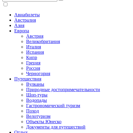
Авиабилеты
Австралия
Азия
Европа
Австрия
Великобритания
Италия
Испания
Кипр
Греция
Россия
Черногория
Путешествия
Вулканы
Природные достопримечательности
Шоп-туры
Водопады
Гастрономический туризм
Поход
Велотуризм
Объекты Юнеско
Документы для путешествий
Отдых