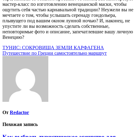
мастер-класс по изготовлению венецианской маски, чтобы
ощутить себя частью карнавальной традиции? Неужели вы не
мечтаете о том, чтобы услышать серенаду гондольера,
плывущего под вашим окном лунной ночью? И, наконец, не
упустите ли вы возможность сделать собственные,
неповторимые фото и описание, запечатлевшие вашу личную
Венецию?
Навигация
ТУНИС: СОКРОВИЩА ЗЕМЛИ КАРФАГЕНА
Путешествие по Греции самостоятельно маршрут
по
записям
От
Redactor
Похожая запись
Как выбрать туристическое агентство для