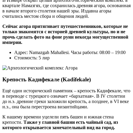
В Измире открыт целый археолого-исторический комплекс в
квартале Намазгях, где сохранилась древняя агора, основанная
в начале второго столетия нашей эры. Издавна агоры
считались местом сбора и общения людей.
Сейчас агора притягивает путешественников, которые не
только знакомятся с историей древней культуры, но и не
прочь сделать фото на фоне руин некогда могущественной
империи.
Адрес: Namazgah Mahallesi. Часы работы: 08:00 – 19:00
Стоимость: 5 лир
Крепость Кадифекале (Kadifekale)
Ещё один исторический памятник – крепость Кадифекале, что
в переводе с турецкого означает «бархатная». В IV столетии
до н.э. древние греки заложили крепость, а позднее, в VI веке
н.э., она была перестроена византийцами.
К нашему времени уцелели пять башен и южная стена
крепости.
Также у главной башни есть чайный сад, из
которого открывается замечательный вид на город.