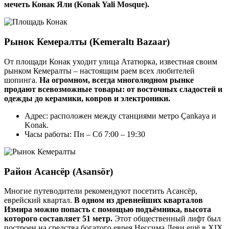
мечеть Конак Яли (Konak Yali Mosque).
Рынок Кемералты (Kemeraltı Bazaar)
От площади Конак уходит улица Ататюрка, известная своим
рынком Кемералты – настоящим раем всех любителей
шопинга.
На огромном, всегда многолюдном рынке
продают всевозможные товары: от восточных сладостей и
одежды до керамики, ковров и электроники.
Адрес: расположен между станциями метро Çankaya и
Konak.
Часы работы: Пн – Сб 7:00 – 19:30
Район Асансёр (Asansӧr)
Многие путеводители рекомендуют посетить Асансёр,
еврейский квартал.
В одном из древнейших кварталов
Измира можно попасть с помощью подъёмника, высота
которого составляет 51 метр.
Этот общественный лифт был
построен на средства богатого еврея Нессима Леви ещё в XIX