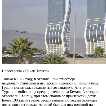
Небоскрёбы «Folkart Towers»
Только в 1922 году, в отравленной атмосфере
националистической и имперской идеологии, пришла беда:
Греция попыталась захватить всю западную Анатолию.
Турецкие войска под предводительством Кемаля Ататюрка
отвоевали Смирну, при этом спалив её практически дотла.
Более 100 тысяч греков бесконечными потоками беженцев
потянулись из города, который был для них родиной на