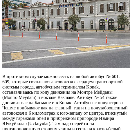
В противном случае можно сесть на любой автобус № 601-
609, которые связывают автовокзал с сердцем транспортной
системы города, автобусным терминалом Konak,
останавливаясь по ходу движения на Монтрё Мейданы
(Моntro Meydani) и вокзале Basmane. Автобус № 54 также
доставит вас на Басмане и в Конак. Автобусы с полуострова
Чешме прибывают как на главный, так и на полузаброшенный
автовокзал в 6 километрах к юго-западу от центра, втиснутый
между гаражами Shell в прибрежном пригороде Измира
Ючкуйюлар (Uckuyular). Там надо перейти на
противоположную сторону улицы и сесть на красно-белый