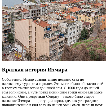
Краткая история Измира
Собственно, Измир сравнительно недавно стал по-
настоящему турецким городом. Это место было обитаемо ещё
в третьем тысячелетии до нашей эры. С 1000 года до нашей
эры эолийские, а чуть позже ионийские греки основали здесь
колонию. Они превратили Смирну – таково было старое
название Измира – в цветущий город, где, как утверждают,
приблизительно в 800 году до нашей эры Гомер, первый поэт