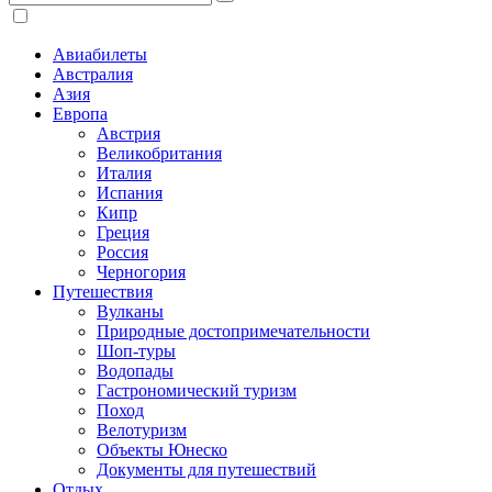
Авиабилеты
Австралия
Азия
Европа
Австрия
Великобритания
Италия
Испания
Кипр
Греция
Россия
Черногория
Путешествия
Вулканы
Природные достопримечательности
Шоп-туры
Водопады
Гастрономический туризм
Поход
Велотуризм
Объекты Юнеско
Документы для путешествий
Отдых