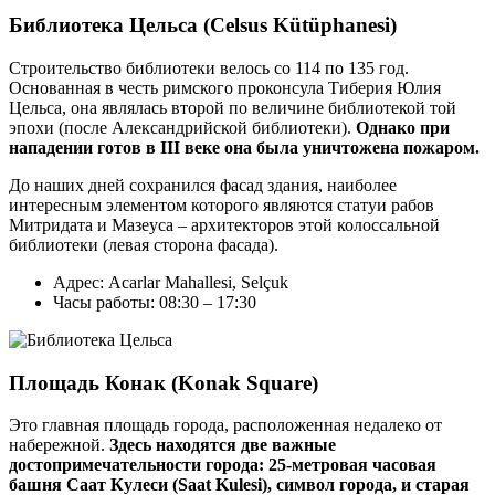
Библиотека Цельса (Celsus Kütüphanesi)
Строительство библиотеки велось со 114 по 135 год.
Основанная в честь римского проконсула Тиберия Юлия
Цельса, она являлась второй по величине библиотекой той
эпохи (после Александрийской библиотеки).
Однако при
нападении готов в III веке она была уничтожена пожаром.
До наших дней сохранился фасад здания, наиболее
интересным элементом которого являются статуи рабов
Митридата и Мазеуса – архитекторов этой колоссальной
библиотеки (левая сторона фасада).
Адрес: Acarlar Mahallesi, Selçuk
Часы работы: 08:30 – 17:30
Площадь Конак (Konak Square)
Это главная площадь города, расположенная недалеко от
набережной.
Здесь находятся две важные
достопримечательности города: 25-метровая часовая
башня Саат Кулеси (Saat Kulesi), символ города, и старая