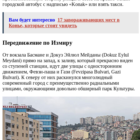
городской автобус с надписью «Konak» или взять такси.
Вам будет интересно
17 завораживающих мест в
Конье, которые стоит увидеть
Передвижение по Измиру
От вокзала Басмане и Докуз Эйлюл Мейданы (Dokuz Eylul
Meydani) прямо на запад, к заливу, который прекрасно виден
со ступеней станции, идут две улицы с односторонним
движением, Февзи-паша и Гази (Fevzipasa Bulvari, Gazi
Bulvari). К северу от них раскинулся многолюдный
современный город с преимущественно радиальными
улицами, окружающими довольно обширный парк Культуры.