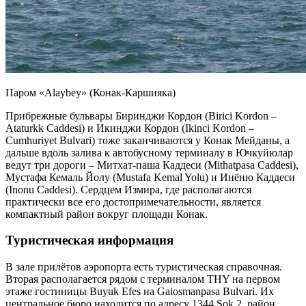
Паром «Alaybey» (Конак-Каршияка)
Прибрежные бульвары Биринджи Кордон (Birici Kordon –
Ataturkk Caddesi) и Икинджи Кордон (Ikinci Kordon –
Cumhuriyet Bulvari) тоже заканчиваются у Конак Мейданы, а
дальше вдоль залива к автобусному терминалу в Ючкуйюлар
ведут три дороги – Митхат-паша Каддеси (Mithatpasa Caddesi),
Мустафа Кемаль Йолу (Mustafa Kemal Yolu) и Инёню Каддеси
(Inonu Caddesi). Сердцем Измира, где располагаются
практически все его достопримечательности, является
компактный район вокруг площади Конак.
Туристическая информация
В зале прилётов аэропорта есть туристическая справочная.
Вторая располагается рядом с терминалом THY на первом
этаже гостиницы Buyuk Efes на Gaiosmanpasa Bulvari. Их
центральное бюро находится по адресу 1344 Sok 2, район