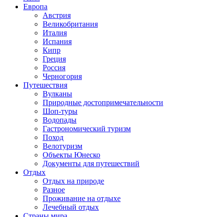
Европа
Австрия
Великобритания
Италия
Испания
Кипр
Греция
Россия
Черногория
Путешествия
Вулканы
Природные достопримечательности
Шоп-туры
Водопады
Гастрономический туризм
Поход
Велотуризм
Объекты Юнеско
Документы для путешествий
Отдых
Отдых на природе
Разное
Проживание на отдыхе
Лечебный отдых
Страны мира