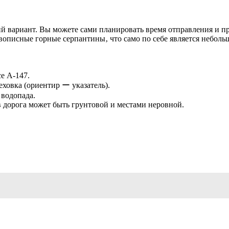
й вариант. Вы можете сами планировать время отправления и пр
вописные горные серпантины‚ что само по себе является небол
е А-147.
еховка (ориентир ー указатель).
 водопада.
 дорога может быть грунтовой и местами неровной.