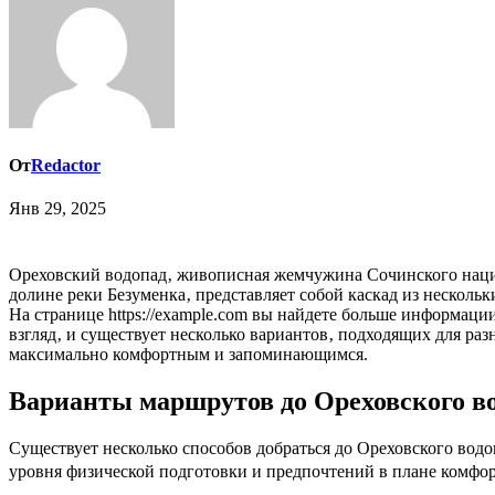
От
Redactor
Янв 29, 2025
Ореховский водопад‚ живописная жемчужина Сочинского национального парка‚ манит своей красотой и прохладой в жаркий летний день. Этот природный памятник‚ расположенный в
долине реки Безуменка‚ представляет собой каскад из несколь
На странице https://example.com вы найдете больше информаци
взгляд‚ и существует несколько вариантов‚ подходящих для р
максимально комфортным и запоминающимся.
Варианты маршрутов до Ореховского в
Существует несколько способов добраться до Ореховского вод
уровня физической подготовки и предпочтений в плане комфор