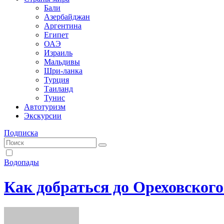
Бали
Азербайджан
Аргентина
Египет
ОАЭ
Израиль
Мальдивы
Шри-ланка
Турция
Таиланд
Тунис
Автотуризм
Экскурсии
Подписка
Водопады
Как добраться до Ореховского