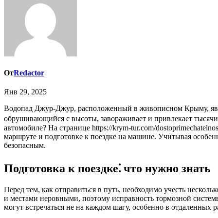
От
Redactor
Янв 29, 2025
Водопад Джур-Джур, расположенный в живописном Крыму, является одним из самых популярных природных достопримечательностей полуострова. Его мощный поток воды,
обрушивающийся с высоты, завораживает и привлекает тысячи т
автомобиле? На странице https://krym-tur.com/dostoprimechatel
маршруте и подготовке к поездке на машине. Учитывая особен
безопасным.
Подготовка к поездке⁚ что нужно знать
Перед тем, как отправиться в путь, необходимо учесть нескол
и местами неровными, поэтому исправность тормозной системы, 
могут встречаться не на каждом шагу, особенно в отдаленных 