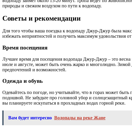
водопаду займет около 15-20 минут. Тропа ведет по живописно
природы и свежим воздухом по пути к водопаду.
Советы и рекомендации
Для того чтобы ваша поездка к водопаду Джур-Джур была мак
избежать неприятностей и получить максимум удовольствия от
Время посещения
Лучшее время для посещения водопада Джур-Джур – это весна и
июле и августе, может быть очень жарко и многолюдно. Зимой 
предпочтений и возможностей.
Одежда и обувь
Одевайтесь по погоде, но учитывайте, что в горах может быть 
подошвой. Не забудьте про головной убор и солнцезащитный кр
вы планируете искупаться в прохладных водах горной реки.
Вам будет интересно
Водопады на реке Жане