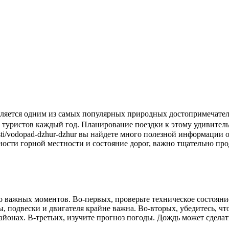
уристов каждый год. Планирование поездки к этому удивительно
nosti/vodopad-dzhur-dzhur вы найдете много полезной информации
ности горной местности и состояние дорог, важно тщательно пр
ько важных моментов. Во-первых, проверьте техническое состоя
подвески и двигателя крайне важна. Во-вторых, убедитесь, что 
районах. В-третьих, изучите прогноз погоды. Дождь может сдела