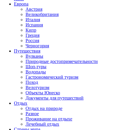
Европа
Австрия
Великобритания
Италия
Испания
Кипр
Греция
Россия
Черногория
Путешествия
Вулканы
Природные достопримечательности
Шоп-туры
Водопады
Гастрономический туризм
Поход
Велотуризм
Объекты Юнеско
Документы для путешествий
Отдых
Отдых на природе
Разное
Проживание на отдыхе
Лечебный отдых
Страны мира