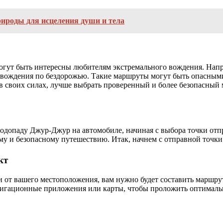
рироды для исцеления души и тела
огут быть интересны любителям экстремального вождения. Напри
а вождения по бездорожью. Такие маршруты могут быть опасным
в своих силах, лучше выбрать проверенный и более безопасный 
одопаду Джур-Джур на автомобиле, начиная с выбора точки отпр
у и безопасному путешествию. Итак, начнем с отправной точки 
кт
ти от вашего местоположения, вам нужно будет составить марш
вигационные приложения или карты, чтобы проложить оптимальн