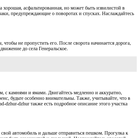
ка хорошая, асфальтированная, но может быть извилистой в
аки, предупреждающие о поворотах и спусках. Наслаждайтесь
, чтобы не пропустить его. После сворота начинается дорога,
движение до села Генеральское.
м, с камнями и ямами. Двигайтесь медленно и аккуратно,
нс, будьте особенно внимательны. Также, учитывайте, что в
pad-dzhur-dzhur также есть подробное описание этого участка
ь свой автомобиль и дальше отправиться пешком. Прогулка к