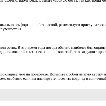
му ущелью, вдоль реки. Оденьте удобную обувь, так как тропа м
симально комфортной и безопасной, рекомендуем прислушаться 
 путешествия.
ли осень. В это время года погода обычно наиболее благоприят
дорога может быть заснеженной и скользкой, что затруднит прое
прохладнее, чем на побережье. Возьмите с собой легкую куртку 
ем, особенно если вы планируете посетить водопад в солнечный 