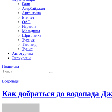
Бали
Азербайджан
Аргентина
Египет
ОАЭ
Израиль
Мальдивы
Шри-ланка
Турция
Таиланд
Тунис
Автотуризм
Экскурсии
Подписка
Водопады
Как добраться до водопада Д