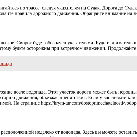
гайтесь по трассе, следуя указателям на Судак. Дорога до Суда
юдайте правила дорожного движения. Обращайте внимание на зн
альское. Сворот будет обозначен указателями. Будьте внимательны
поэтому будьте осторожны при встречном движении. Продолжайте 
опада
стоянке возле водопада. Этот участок дороги может быть неровны
орию движения, объезжая препятствия. Если у вас низкий клире
ой. На странице https://krym-tur.com/dostoprimechatelnosti/vodo
, расположенной недалеко от водопада. Здесь вы можете оставит